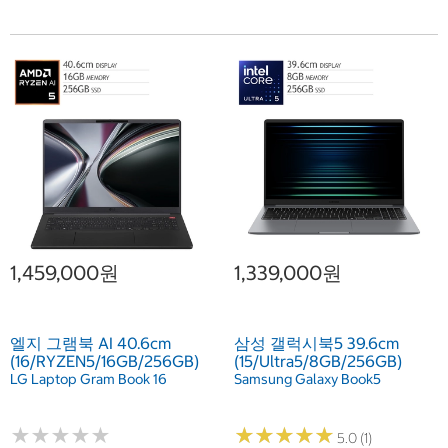
1,459,000원
1,339,000원
엘지 그램북 AI 40.6cm
삼성 갤럭시북5 39.6cm
(16/RYZEN5/16GB/256GB)
(15/Ultra5/8GB/256GB)
LG Laptop Gram Book 16
Samsung Galaxy Book5
★
★
★
★
★
★
★
★
★
★
★
★
★
★
★
★
★
★
★
★
5.0 (1)