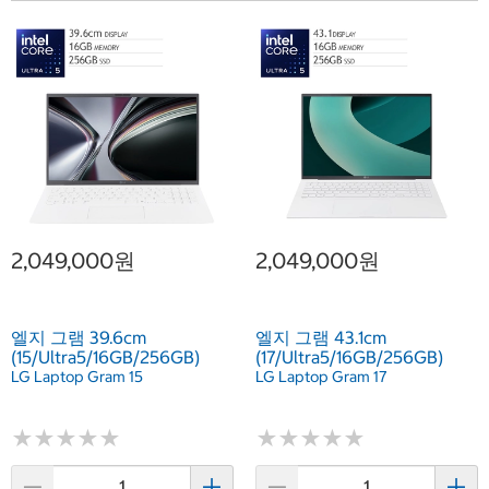
2,049,000원
2,049,000원
엘지 그램 39.6cm
엘지 그램 43.1cm
(15/Ultra5/16GB/256GB)
(17/Ultra5/16GB/256GB)
LG Laptop Gram 15
LG Laptop Gram 17
★
★
★
★
★
★
★
★
★
★
★
★
★
★
★
★
★
★
★
★