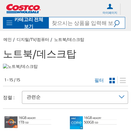
컨
메
텐
뉴
마이페이지
츠
로
카테고리 전체
로
바
바
로
보기
로
가
가
기
메인
디지털/TV/컴퓨터
노트북/데스크탑
기
노트북/데스크탑
필터
1 - 15 / 15
정렬 :