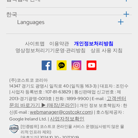
한국
Languages
사이트맵
이용약관
개인정보처리방침
영상정보처리기기운영·관리방침
상표 사용 지침
(주)코스트코 코리아
14347 경기도 광명시 일직로 40 (일직동 163-3) | 대표자 : 조민수
| 사업자 등록번호 : 107-81-63829 | 통신판매업 신고번호 : 제
고객센터
2013-경기광명-0013호 | 전화 : 1899-9900 | E-mail :
문의 바로가기 ▶ (매장/온라인)
| 개인 정보 보호책임자 : 한
webmanager@costcokr.com
신(E-mail :
) | 호스팅제공자 :
사업자정보확인
Google Ireland Ltd. |
[인증범위] 코스트코 온라인몰 서비스 운영(심사받지 않은 물
리적 인프라 제외)
[유효기간] 2024.10.20 - 2027.10.19