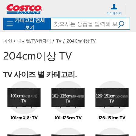
컨
메
텐
뉴
마이페이지
츠
로
카테고리 전체
로
바
바
로
보기
로
가
가
기
메인
디지털/TV/컴퓨터
TV
20​4​cm이상 TV
기
20​4​cm이상 TV
TV 사이즈 별 카테고리.
101cm이하 TV
101~12
5
cm TV
12
6
~15
1
cm TV