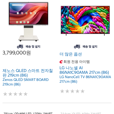
3,799,000원
더 많은 옵션
회원 전용 아이템
LG 나노셀 AI
제노스 QLED 스마트 전자칠
86NA1C90AMA 217cm (86)
판 219cm (86)
LG NanoCell TV 86NA1C90AMA
Zenos QLED SMART BOARD
217cm (86)
219cm (86)
★
★
★
★
★
★
★
★
★
★
★
★
★
★
★
★
★
★
★
★