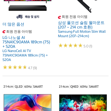
회원 전용 아이템
삼성 풀모션 슬림 월마운트
더 많은 옵션
(207 ~ 214 cm 호환)
회원 전용 아이템
Samsung Full Motion Slim Wall
Mount (207~214cm)
LG 나노셀 AI
75NA1C90AMA 189cm (75)
★
★
★
★
★
★
★
★
★
★
+ S20A
5.0 (1)
LG NanoCell AI TV
75NA1C90AMA 189cm (75) +
S20A
★
★
★
★
★
★
★
★
★
★
4.7 (9)