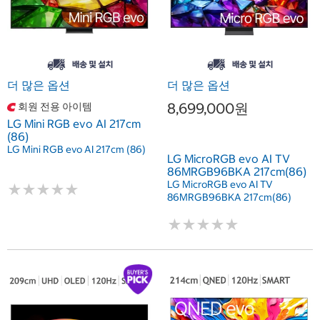
더 많은 옵션
더 많은 옵션
8,699,000원
회원 전용 아이템
LG Mini RGB evo AI 217cm
(86)
LG Mini RGB evo AI 217cm (86)
LG MicroRGB evo AI TV
86MRGB96BKA 217cm(86)
LG MicroRGB evo AI TV
★
★
★
★
★
★
★
★
★
★
86MRGB96BKA 217cm(86)
★
★
★
★
★
★
★
★
★
★