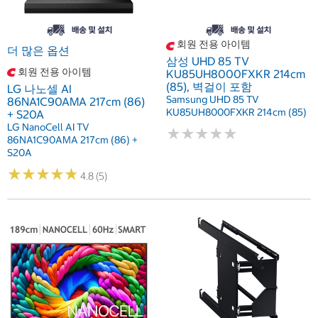
회원 전용 아이템
더 많은 옵션
삼성 UHD 85 TV
회원 전용 아이템
KU85UH8000FXKR 214cm
(85), 벽걸이 포함
LG 나노셀 AI
Samsung UHD 85 TV
86NA1C90AMA 217cm (86)
KU85UH8000FXKR 214cm (85)
+ S20A
LG NanoCell AI TV
★
★
★
★
★
★
★
★
★
★
86NA1C90AMA 217cm (86) +
S20A
★
★
★
★
★
★
★
★
★
★
4.8 (5)