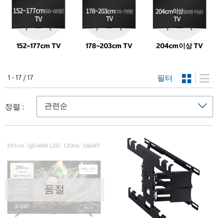
15
2
~17
7
cm TV
17
8
~20
3
cm TV
20
4
cm이상 TV
필터
1 - 17 / 17
정렬 :
품절