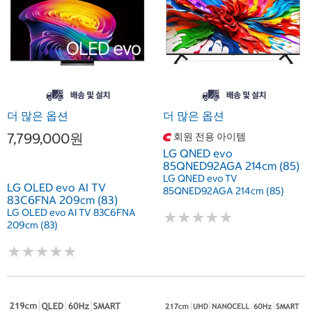
더 많은 옵션
더 많은 옵션
7,799,000원
회원 전용 아이템
LG QNED evo
85QNED92AGA 214cm (85)
LG QNED evo TV
LG OLED evo AI TV
85QNED92AGA 214cm (85)
83C6FNA 209cm (83)
LG OLED evo AI TV 83C6FNA
★
★
★
★
★
★
★
★
★
★
209cm (83)
★
★
★
★
★
★
★
★
★
★