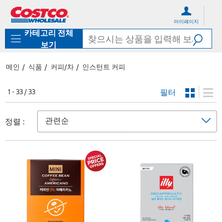
컨
메
텐
뉴
마이페이지
츠
로
카테고리 전체
로
바
바
로
보기
로
가
가
기
메인
식품
커피/차
인스턴트 커피
기
필터
1 - 33 / 33
정렬 :