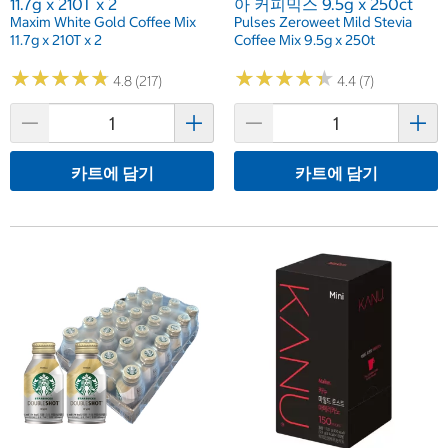
11.7g x 210T x 2
아 커피믹스 9.5g x 250ct
Maxim White Gold Coffee Mix
Pulses Zeroweet Mild Stevia
11.7g x 210T x 2
Coffee Mix 9.5g x 250t
★
★
★
★
★
★
★
★
★
★
★
★
★
★
★
★
★
★
★
★
4.8 (217)
4.4 (7)
카트에 담기
카트에 담기