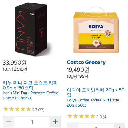
33,990원
Costco Grocery
19,490원
10g당 2,518원
10g당 195원
카누 미니 다크 로스트 커피
0.9g x 150스틱
이디야 토피넛라떼 20g x 50
Kanu Mini Dark Roasted Coffee
입
0.9g x 150sticks
Ediya Coffee Toffee Nut Latte
20g x 50ct
★
★
★
★
★
★
★
★
★
★
4.7 (77)
★
★
★
★
★
★
★
★
★
★
5.0 (4)