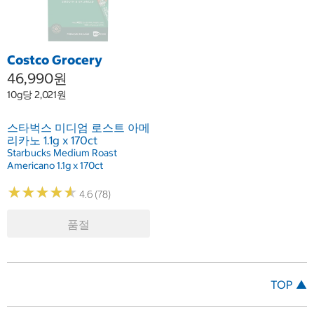
Costco Grocery
46,990원
10g당 2,021원
스타벅스 미디엄 로스트 아메
리카노 1.1g x 170ct
Starbucks Medium Roast
Americano 1.1g x 170ct
★
★
★
★
★
★
★
★
★
★
4.6 (78)
품절
TOP ▲