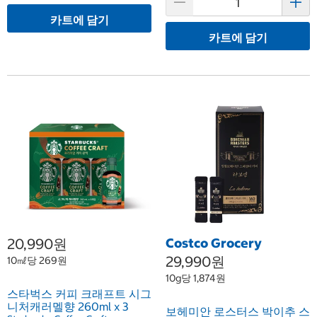
카트에 담기
카트에 담기
20,990원
Costco Grocery
29,990원
10㎖당 269원
10g당 1,874원
스타벅스 커피 크래프트 시그
니처캐러멜향 260ml x 3
보헤미안 로스터스 박이추 스