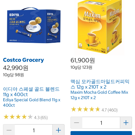
Costco Grocery
61,900원
42,990원
10g당 123원
10g당 98원
맥심 모카골드마일드커피믹
스 12g x 210T x 2
이디야 스페셜 골드 블렌드
Maxim Mocha Gold Coffee Mix
11g x 400ct
12g x 210T x 2
Ediya Special Gold Blend 11g x
400ct
★
★
★
★
★
★
★
★
★
★
4.7 (460)
★
★
★
★
★
★
★
★
★
★
4.3 (65)