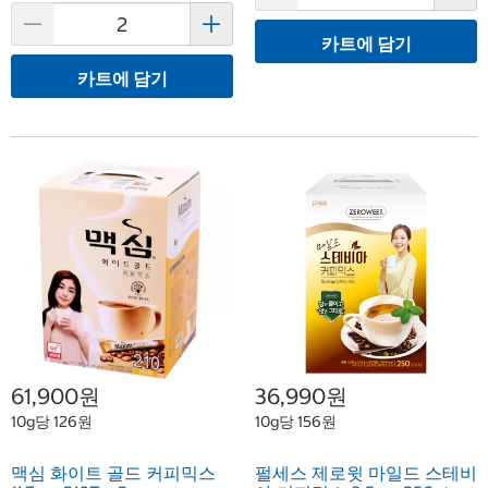
카트에 담기
카트에 담기
61,900원
36,990원
10g당 126원
10g당 156원
맥심 화이트 골드 커피믹스
펄세스 제로윗 마일드 스테비