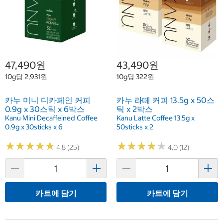
47,490원
43,490원
10g당 2,931원
10g당 322원
카누 미니 디카페인 커피
카누 라떼 커피 13.5g x 50스
0.9g x 30스틱 x 6박스
틱 x 2박스
Kanu Mini Decaffeined Coffee
Kanu Latte Coffee 13.5g x
0.9g x 30sticks x 6
50sticks x 2
★
★
★
★
★
★
★
★
★
★
★
★
★
★
★
★
★
★
★
★
4.8 (25)
4.0 (12)
카트에 담기
카트에 담기