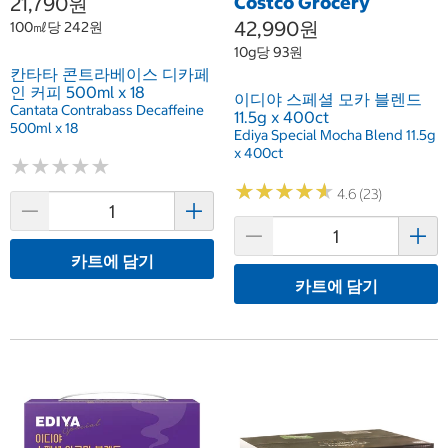
21,790원
Costco Grocery
42,990원
100㎖당 242원
10g당 93원
칸타타 콘트라베이스 디카페
인 커피 500ml x 18
이디야 스페셜 모카 블렌드
Cantata Contrabass Decaffeine
11.5g x 400ct
500ml x 18
Ediya Special Mocha Blend 11.5g
x 400ct
★
★
★
★
★
★
★
★
★
★
★
★
★
★
★
★
★
★
★
★
4.6 (23)
카트에 담기
카트에 담기