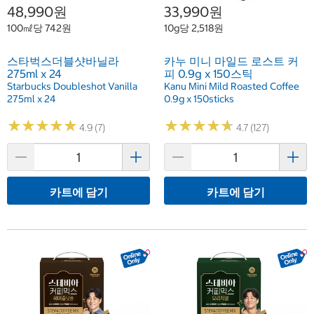
48,990원
33,990원
100㎖당 742원
10g당 2,518원
스타벅스더블샷바닐라
카누 미니 마일드 로스트 커
275ml x 24
피 0.9g x 150스틱
Starbucks Doubleshot Vanilla
Kanu Mini Mild Roasted Coffee
275ml x 24
0.9g x 150sticks
★
★
★
★
★
★
★
★
★
★
★
★
★
★
★
★
★
★
★
★
4.9 (7)
4.7 (127)
카트에 담기
카트에 담기