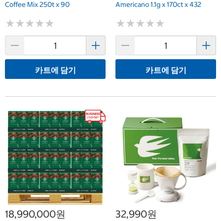
Coffee Mix 250t x 90
Americano 1.1g x 170ct x 432
★
★
★
★
★
★
★
★
★
★
★
★
★
★
★
★
★
★
★
★
카트에 담기
카트에 담기
18,990,000원
32,990원