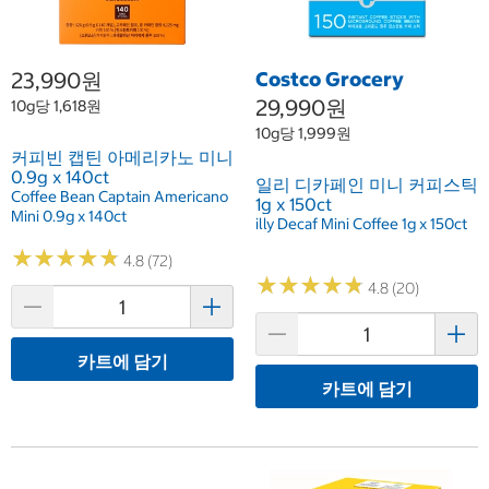
23,990원
Costco Grocery
29,990원
10g당 1,618원
10g당 1,999원
커피빈 캡틴 아메리카노 미니
0.9g x 140ct
일리 디카페인 미니 커피스틱
Coffee Bean Captain Americano
1g x 150ct
Mini 0.9g x 140ct
illy Decaf Mini Coffee 1g x 150ct
★
★
★
★
★
★
★
★
★
★
4.8 (72)
★
★
★
★
★
★
★
★
★
★
4.8 (20)
카트에 담기
카트에 담기