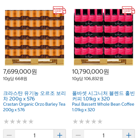
7,699,000원
10,790,000원
10g당 668원
10g당 106,832원
크라스탄 유기농 오르조 보리
폴바셋 시그니처 블렌드 홀빈
차 200g x 576
커피 1.01kg x 320
Crastan Organic Orzo Barley Tea
Paul Bassett Whole Bean Coffee
200g x 576
1.01kg x 320
★
★
★
★
★
★
★
★
★
★
★
★
★
★
★
★
★
★
★
★