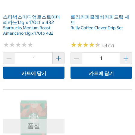
스타벅스미디엄로스트아메
룰리커피클레버커피드립 세
리카노1.1g x 170ct x 432
트
Starbucks Medium Roast
Rully Coffee Clever Drip Set
Americano 1.1g x 170t x 432
★
★
★
★
★
★
★
★
★
★
★
★
★
★
★
★
★
★
★
★
4.4 (17)
카트에 담기
카트에 담기
품절