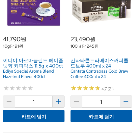
41,790원
23,490원
10g당 91원
100㎖당 245원
이디야 아로마블렌드 헤이즐
칸타타콘트라베이스커피콜
넛향 커피믹스 11.5g x 400ct
드브루 400ml x 24
Ediya Special Aroma Blend
Cantata Contrabass Cold Brew
Hazelnut Flavor 400ct
Coffee 400ml x 24
★
★
★
★
★
★
★
★
★
★
★
★
★
★
★
★
★
★
★
★
4.7 (21)
카트에 담기
카트에 담기