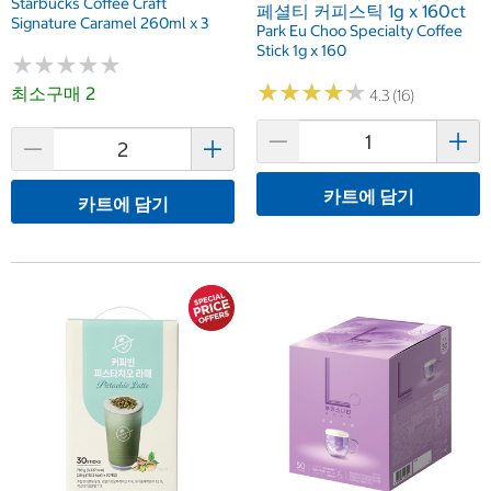
Starbucks Coffee Craft
페셜티 커피스틱 1g x 160ct
Signature Caramel 260ml x 3
Park Eu Choo Specialty Coffee
Stick 1g x 160
★
★
★
★
★
★
★
★
★
★
★
★
★
★
★
★
★
★
★
★
최소구매 2
4.3 (16)
카트에 담기
카트에 담기