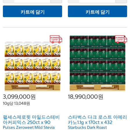
카트에 담기
카트에 담기
3,099,000원
18,990,000원
10g당 13,048원
펄세스제로윗 마일드스테비
스타벅스 다크 로스트 아메리
아커피믹스 250ct x 90
카노1.1g x 170ct x 432
Pulses Zeroweet Mild Stevia
Starbucks Dark Roast