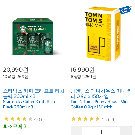
20,990원
16,990원
10㎖당 269원
10g당 1,259원
스타벅스 커피 크래프트 리치
탐앤탐스 페니하우스 미니 커
블랙 260ml x 3
피 0.9g x 150개입
Starbucks Coffee Craft Rich
Tom N Toms Penny House Mini
Black 260ml x 3
Coffee 0.9g x 150stick
★
★
★
★
★
★
★
★
★
★
★
★
★
★
★
★
★
★
★
★
4.0 (1)
4.5 (54)
최소구매 2