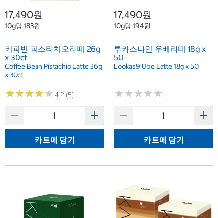
17,490원
17,490원
10g당 183원
10g당 194원
커피빈 피스타치오라떼 26g
루카스나인 우베라떼 18g x
x 30ct
50
Coffee Bean Pistachio Latte 26g
Lookas9 Ube Latte 18g x 50
x 30ct
★
★
★
★
★
★
★
★
★
★
★
★
★
★
★
★
★
★
★
★
4.2 (5)
카트에 담기
카트에 담기