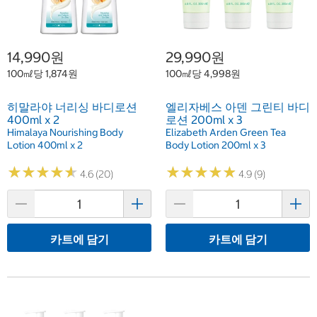
14,990원
29,990원
100㎖당 1,874원
100㎖당 4,998원
히말라야 너리싱 바디로션
엘리자베스 아덴 그린티 바디
400ml x 2
로션 200ml x 3
Himalaya Nourishing Body
Elizabeth Arden Green Tea
Lotion 400ml x 2
Body Lotion 200ml x 3
★
★
★
★
★
★
★
★
★
★
★
★
★
★
★
★
★
★
★
★
4.6 (20)
4.9 (9)
카트에 담기
카트에 담기