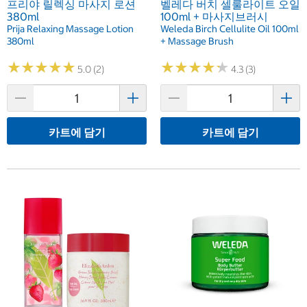
프리야 릴렉싱 마사지 로션
벨레다 버치 셀룰라이트 오일
380ml
100ml + 마사지브러시
Prija Relaxing Massage Lotion
Weleda Birch Cellulite Oil 100ml
380ml
+ Massage Brush
★
★
★
★
★
★
★
★
★
★
★
★
★
★
★
★
★
★
★
★
5.0 (2)
4.3 (3)
카트에 담기
카트에 담기