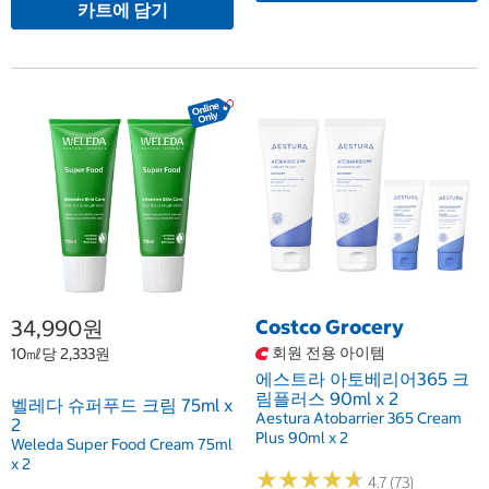
카트에 담기
34,990원
Costco Grocery
회원 전용 아이템
10㎖당 2,333원
에스트라 아토베리어365 크
림플러스 90ml x 2
벨레다 슈퍼푸드 크림 75ml x
Aestura Atobarrier 365 Cream
2
Plus 90ml x 2
Weleda Super Food Cream 75ml
x 2
★
★
★
★
★
★
★
★
★
★
4.7 (73)