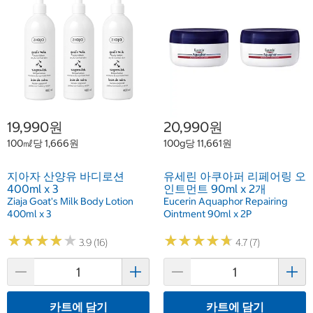
19,990원
20,990원
100㎖당 1,666원
100g당 11,661원
지아자 산양유 바디로션
유세린 아쿠아퍼 리페어링 오
400ml x 3
인트먼트 90ml x 2개
Ziaja Goat's Milk Body Lotion
Eucerin Aquaphor Repairing
400ml x 3
Ointment 90ml x 2P
★
★
★
★
★
★
★
★
★
★
★
★
★
★
★
★
★
★
★
★
3.9 (16)
4.7 (7)
카트에 담기
카트에 담기