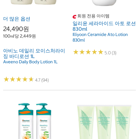
회원 전용 아이템
더 많은 옵션
일리윤 세라마이드 아토 로션
24,490원
830ml
Illiyoon Ceramide Ato Lotion
100㎖당 2,449원
830ml
아비노 데일리 모이스처라이
★
★
★
★
★
★
★
★
★
★
5.0 (3)
징 바디로션 1L
Aveeno Daily Body Lotion 1L
★
★
★
★
★
★
★
★
★
★
4.7 (94)