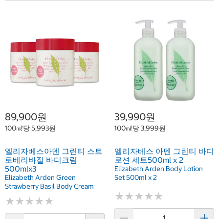
89,900원
39,990원
100㎖당 5,993원
100㎖당 3,999원
엘리자베스아덴 그린티 스트
엘리자베스 아덴 그린티 바디
로베리바질 바디크림
로션 세트500ml x 2
500mlx3
Elizabeth Arden Body Lotion
Elizabeth Arden Green
Set 500ml x 2
Strawberry Basil Body Cream
★
★
★
★
★
★
★
★
★
★
★
★
★
★
★
★
★
★
★
★