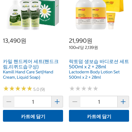
13,490원
21,990원
100㎖당 2,139원
카밀 핸드케어 세트(핸드크
락토덤 생보습 바디로션 세트
림,리퀴드솝구성)
500ml x 2 + 28ml
Kamill Hand Care Set(Hand
Lactoderm Body Lotion Set
Cream, Liquid Soap)
500ml x 2 + 28ml
★
★
★
★
★
★
★
★
★
★
★
★
★
★
★
★
★
★
★
★
5.0 (9)
카트에 담기
카트에 담기