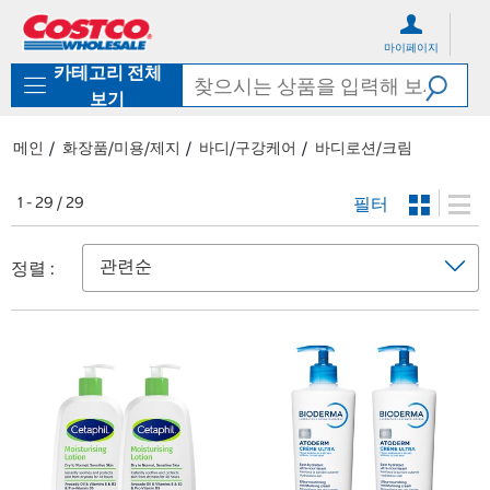
컨
메
텐
뉴
마이페이지
츠
로
카테고리 전체
로
바
바
로
보기
로
가
가
기
메인
화장품/미용/제지
바디/구강케어
바디로션/크림
기
필터
1 - 29 / 29
정렬 :