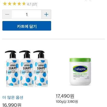
★
★
★
★
★
★
★
★
★
★
4.7 (37)
카트에 담기
17,490원
더 많은 옵션
100g당 3,180원
16,990원