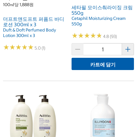
100㎖당 1,888원
세타필 모이스춰라이징 크림
550g
Cetaphil Moisturizing Cream
더프트앤도프트 퍼퓸드 바디
550g
로션 300ml x 3
Duft & Doft Perfumed Body
★
★
★
★
★
★
★
★
★
★
Lotion 300ml x 3
4.8 (93)
★
★
★
★
★
★
★
★
★
★
5.0 (1)
카트에 담기