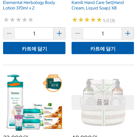
Elemental Herbology Body
Kamill Hand Care Set(Hand
Lotion 370ml x 2
Cream, Liquid Soap) X8
★
★
★
★
★
★
★
★
★
★
★
★
★
★
★
★
★
★
★
★
5.0 (3)
카트에 담기
카트에 담기
품절