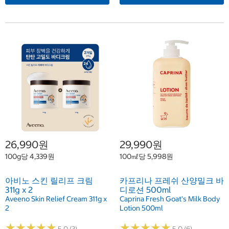
26,990원
29,990원
100g당 4,339원
100㎖당 5,998원
아비노 스킨 릴리프 크림
카프리나 프레쉬 산양밀크 바
311g x 2
디로션 500ml
Aveeno Skin Relief Cream 311g x
Caprina Fresh Goat's Milk Body
2
Lotion 500ml
★
★
★
★
★
★
★
★
★
★
★
★
★
★
★
★
★
★
★
★