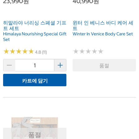
23,990원
40,990원
히말라야 너리싱 스페셜 기프
윈터 인 베니스 바디 케어 세
트 세트
트
Himalaya Nourishing Special Gift
Winter In Venice Body Care Set
Set
★
★
★
★
★
★
★
★
★
★
★
★
★
★
★
★
★
★
★
★
4.8 (11)
품절
카트에 담기
품절