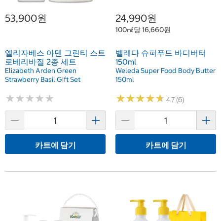
53,900원
24,990원
100㎖당 16,660원
엘리자베스 아덴 그린티 스트
벨레다 슈퍼푸드 바디버터
로베리바질 2종 세트
150ml
Elizabeth Arden Green
Weleda Super Food Body Butter
Strawberry Basil Gift Set
150ml
★
★
★
★
★
★
★
★
★
★
★
★
★
★
★
★
★
★
★
★
4.7 (6)
카트에 담기
카트에 담기