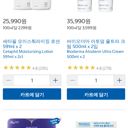
25,990원
35,990원
100㎖당 2,199원
100㎖당 3,599원
세타필 모이스춰라이징 로션
바이오더마 아토덤 울트라 크
591ml x 2
림 500ml x 2입
Cetaphil Moisturizing Lotion
Bioderma Atoderm Ultra Cream
591ml x 2ct
500ml x 2
★
★
★
★
★
★
★
★
★
★
★
★
★
★
★
★
★
★
★
★
4.8 (295)
4.8 (279)
카트에 담기
카트에 담기