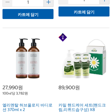
카트에 담기
카트에 담기
27,990원
89,900원
100㎖당 3,782원
엘리멘탈 허브올로지 바디로
카밀 핸드케어 세트(핸드크
션 370ml x 2
림,리퀴드솝구성) X8