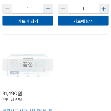
카트에 담기
카트에 담기
품절
31,490원
1미터당 93원
커클랜드 시그니춰 종이타월