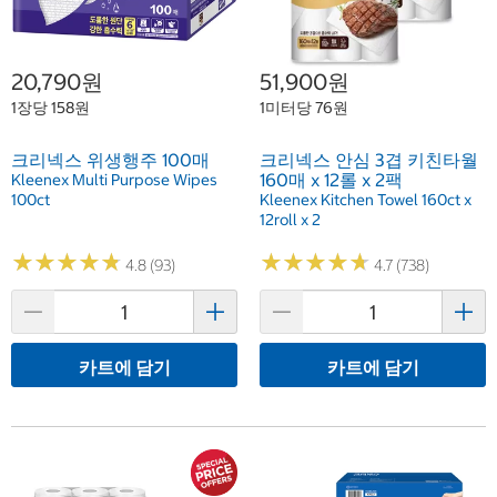
20,790원
51,900원
1장당 158원
1미터당 76원
크리넥스 위생행주 100매
크리넥스 안심 3겹 키친타월
160매 x 12롤 x 2팩
Kleenex Multi Purpose Wipes
100ct
Kleenex Kitchen Towel 160ct x
12roll x 2
★
★
★
★
★
★
★
★
★
★
★
★
★
★
★
★
★
★
★
★
4.8 (93)
4.7 (738)
카트에 담기
카트에 담기