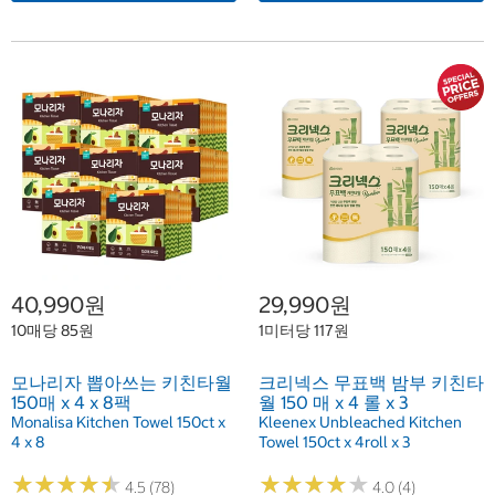
40,990원
29,990원
10매당 85원
1미터당 117원
모나리자 뽑아쓰는 키친타월
크리넥스 무표백 밤부 키친타
150매 x 4 x 8팩
월 150 매 x 4 롤 x 3
Monalisa Kitchen Towel 150ct x
Kleenex Unbleached Kitchen
4 x 8
Towel 150ct x 4roll x 3
★
★
★
★
★
★
★
★
★
★
★
★
★
★
★
★
★
★
★
★
4.5 (78)
4.0 (4)