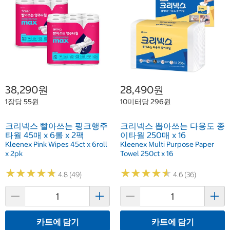
38,290원
28,490원
1장당 55원
10미터당 296원
크리넥스 빨아쓰는 핑크행주
크리넥스 뽑아쓰는 다용도 종
타월 45매 x 6롤 x 2팩
이타월 250매 x 16
Kleenex Pink Wipes 45ct x 6roll
Kleenex Multi Purpose Paper
x 2pk
Towel 250ct x 16
★
★
★
★
★
★
★
★
★
★
★
★
★
★
★
★
★
★
★
★
4.8 (49)
4.6 (36)
카트에 담기
카트에 담기