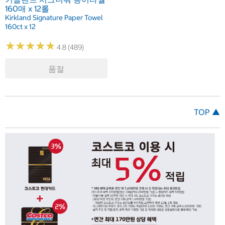
160매 x 12롤
Kirkland Signature Paper Towel
160ct x 12
★
★
★
★
★
★
★
★
★
★
4.8 (489)
품절
TOP ▲