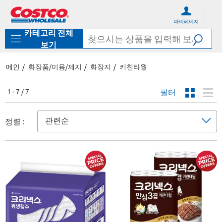
컨
메
텐
뉴
마이페이지
츠
로
카테고리 전체
로
바
바
로
보기
로
가
가
기
메인
화장품/미용/제지
화장지
키친타월
기
필터
1 - 7 / 7
정렬 :