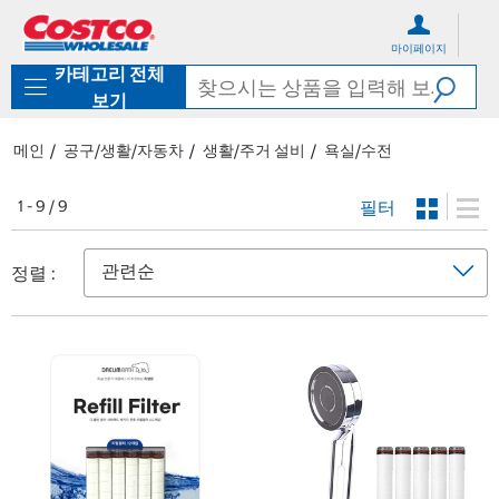
컨
메
텐
뉴
마이페이지
츠
로
카테고리 전체
로
바
바
로
보기
로
가
가
기
메인
공구/생활/자동차
생활/주거 설비
욕실/수전
기
필터
1 - 9 / 9
정렬 :