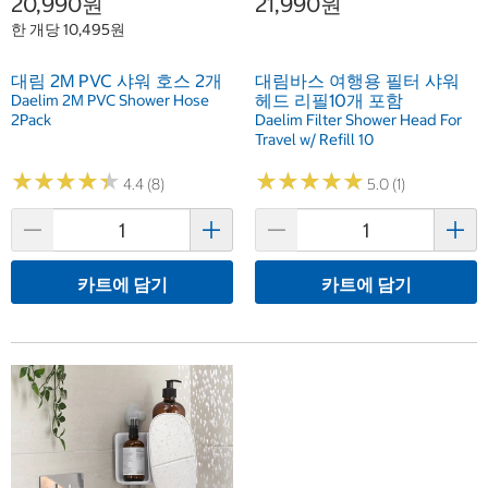
20,990원
21,990원
한 개당 10,495원
대림 2M PVC 샤워 호스 2개
대림바스 여행용 필터 샤워
헤드 리필10개 포함
Daelim 2M PVC Shower Hose
2Pack
Daelim Filter Shower Head For
Travel w/ Refill 10
★
★
★
★
★
★
★
★
★
★
★
★
★
★
★
★
★
★
★
★
4.4 (8)
5.0 (1)
카트에 담기
카트에 담기