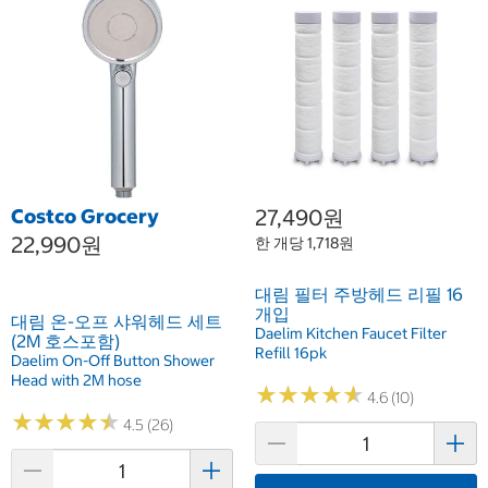
Costco Grocery
27,490원
22,990원
한 개당 1,718원
대림 필터 주방헤드 리필 16
개입
대림 온-오프 샤워헤드 세트
Daelim Kitchen Faucet Filter
(2M 호스포함)
Refill 16pk
Daelim On-Off Button Shower
Head with 2M hose
★
★
★
★
★
★
★
★
★
★
4.6 (10)
★
★
★
★
★
★
★
★
★
★
4.5 (26)