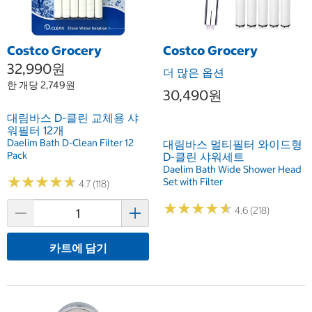
Costco Grocery
Costco Grocery
32,990원
더 많은 옵션
한 개당 2,749원
30,490원
대림바스 D-클린 교체용 샤
워필터 12개
Daelim Bath D-Clean Filter 12
대림바스 멀티필터 와이드형
Pack
D-클린 샤워세트
Daelim Bath Wide Shower Head
★
★
★
★
★
★
★
★
★
★
Set with Filter
4.7 (118)
★
★
★
★
★
★
★
★
★
★
4.6 (218)
카트에 담기