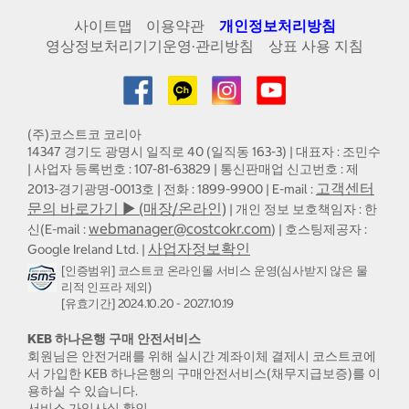
사이트맵
이용약관
개인정보처리방침
영상정보처리기기운영·관리방침
상표 사용 지침
(주)코스트코 코리아
14347 경기도 광명시 일직로 40 (일직동 163-3) | 대표자 : 조민수
| 사업자 등록번호 : 107-81-63829 | 통신판매업 신고번호 : 제
고객센터
2013-경기광명-0013호 | 전화 : 1899-9900 | E-mail :
문의 바로가기 ▶ (매장/온라인)
| 개인 정보 보호책임자 : 한
webmanager@costcokr.com
신(E-mail :
) | 호스팅제공자 :
사업자정보확인
Google Ireland Ltd. |
[인증범위] 코스트코 온라인몰 서비스 운영(심사받지 않은 물
리적 인프라 제외)
[유효기간] 2024.10.20 - 2027.10.19
KEB 하나은행 구매 안전서비스
회원님은 안전거래를 위해 실시간 계좌이체 결제시 코스트코에
서 가입한 KEB 하나은행의 구매안전서비스(채무지급보증)를 이
용하실 수 있습니다.
서비스 가입사실 확인