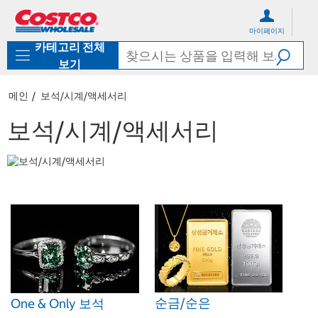
컨
메
텐
뉴
마이페이지
츠
로
카테고리 전체
로
바
바
로
보기
로
가
가
기
메인
보석/시계/액세서리
기
보석/시계/액세서리
순금/순은
One & Only 보석