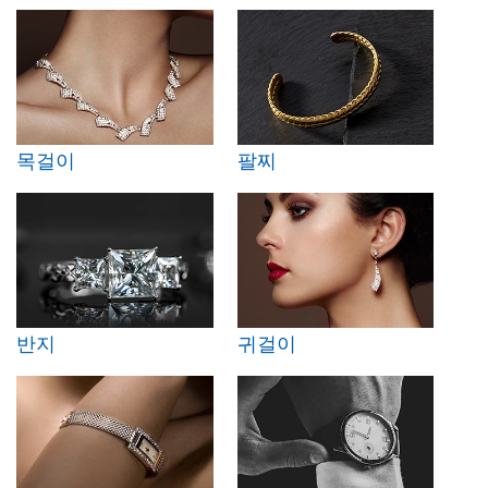
목걸이
팔찌
반지
귀걸이