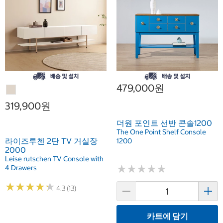
479,000원
319,900원
더원 포인트 선반 콘솔1200
The One Point Shelf Console
라이즈루첸 2단 TV 거실장
1200
2000
Leise rutschen TV Console with
★
★
★
★
★
★
★
★
★
★
4 Drawers
★
★
★
★
★
★
★
★
★
★
4.3 (13)
카트에 담기