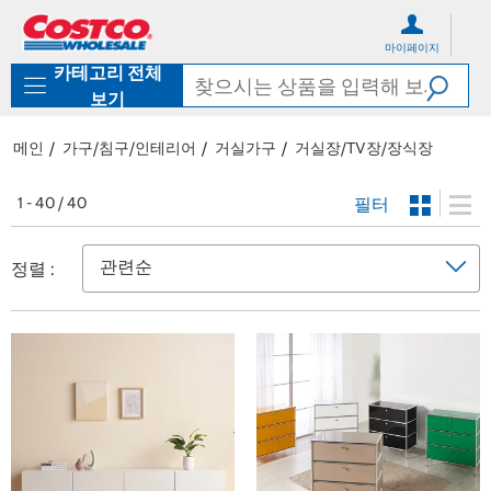
컨
메
텐
뉴
마이페이지
츠
로
카테고리 전체
로
바
바
로
보기
로
가
가
기
메인
가구/침구/인테리어
거실가구
거실장/TV장/장식장
기
필터
1 - 40 / 40
정렬 :