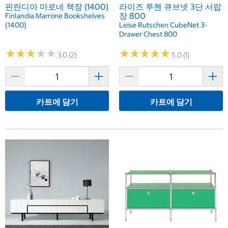
핀란디아 마로네 책장 (1400)
라이즈 루첸 큐브넷 3단 서랍
장 800
Finlandia Marrone Bookshelves
(1400)
Leise Rutschen CubeNet 3-
Drawer Chest 800
★
★
★
★
★
★
★
★
★
★
★
★
★
★
★
★
★
★
★
★
3.0 (2)
5.0 (1)
카트에 담기
카트에 담기