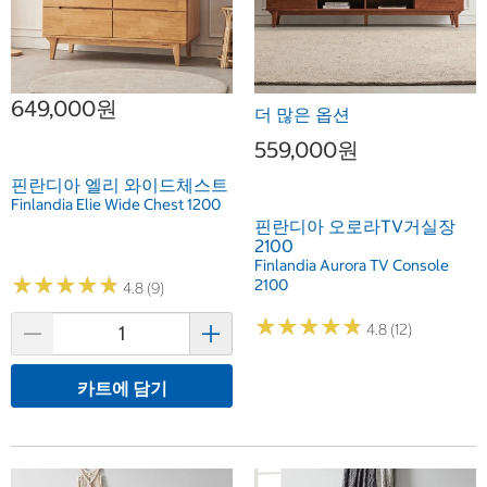
649,000원
더 많은 옵션
559,000원
핀란디아 엘리 와이드체스트
Finlandia Elie Wide Chest 1200
핀란디아 오로라TV거실장
2100
Finlandia Aurora TV Console
★
★
★
★
★
★
★
★
★
★
2100
4.8 (9)
★
★
★
★
★
★
★
★
★
★
4.8 (12)
카트에 담기