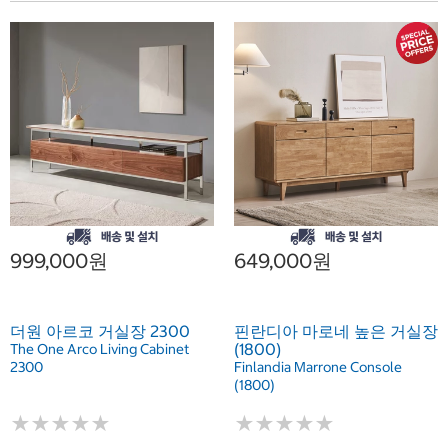
999,000원
649,000원
더원 아르코 거실장 2300
핀란디아 마로네 높은 거실장
(1800)
The One Arco Living Cabinet
2300
Finlandia Marrone Console
(1800)
★
★
★
★
★
★
★
★
★
★
★
★
★
★
★
★
★
★
★
★