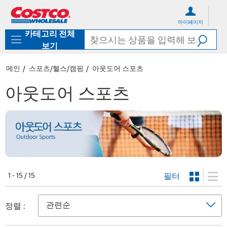
컨
메
텐
뉴
마이페이지
츠
로
카테고리 전체
로
바
바
로
보기
로
가
가
기
메인
스포츠/헬스/캠핑
아웃도어 스포츠
기
아웃도어 스포츠
필터
1 - 15 / 15
정렬 :