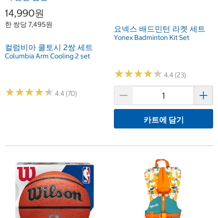
14,990원
한 쌍당 7,495원
요넥스 배드민턴 라켓 세트
Yonex Badminton Kit Set
컬럼비아 쿨토시 2쌍 세트
Columbia Arm Cooling 2 set
★
★
★
★
★
★
★
★
★
★
4.4 (23)
★
★
★
★
★
★
★
★
★
★
4.4 (70)
카트에 담기