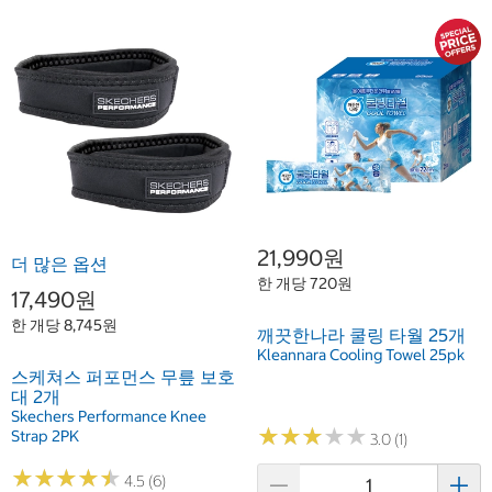
21,990원
더 많은 옵션
한 개당 720원
17,490원
한 개당 8,745원
깨끗한나라 쿨링 타월 25개
Kleannara Cooling Towel 25pk
스케쳐스 퍼포먼스 무릎 보호
대 2개
Skechers Performance Knee
★
★
★
★
★
★
★
★
★
★
Strap 2PK
3.0 (1)
★
★
★
★
★
★
★
★
★
★
4.5 (6)