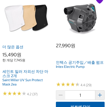
27,990원
더 많은 옵션
15,490원
한 개당 7,745원
인텍스 공기주입／배출 펌프
Intex Electric Pump
세인트 밀러 자외선 차단 마
스크 2개
Saint Miller UV Sun Protect
★
★
★
★
★
★
★
★
★
★
Mask 2ea
4.4 (29)
★
★
★
★
★
★
★
★
★
★
4.2 (37)