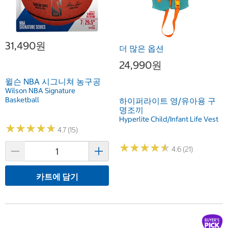
31,490원
더 많은 옵션
24,990원
윌슨 NBA 시그니쳐 농구공
Wilson NBA Signature
Basketball
하이퍼라이트 영/유아용 구
명조끼
Hyperlite Child/Infant Life Vest
★
★
★
★
★
★
★
★
★
★
4.7 (15)
★
★
★
★
★
★
★
★
★
★
4.6 (21)
카트에 담기