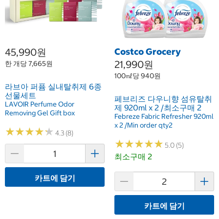
45,990원
Costco Grocery
21,990원
한 개당 7,665원
100㎖당 940원
라브아 퍼퓸 실내탈취제 6종
선물세트
페브리즈 다우니향 섬유탈취
LAVOIR Perfume Odor
제 920ml x 2 /최소구매 2
Removing Gel Gift box
Febreze Fabric Refresher 920ml
x 2 /Min order qty2
★
★
★
★
★
★
★
★
★
★
4.3 (8)
★
★
★
★
★
★
★
★
★
★
5.0 (5)
최소구매 2
카트에 담기
카트에 담기