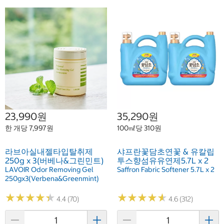
23,990원
35,290원
한 개당 7,997원
100㎖당 310원
라브아실내젤타입탈취제
샤프란꽃담초연꽃 & 유칼립
250g x 3(버베나&그린민트)
투스향섬유유연제5.7L x 2
LAVOIR Odor Removing Gel
Saffron Fabric Softener 5.7L x 2
250gx3(Verbena&Greenmint)
★
★
★
★
★
★
★
★
★
★
★
★
★
★
★
★
★
★
★
★
4.4 (70)
4.6 (312)