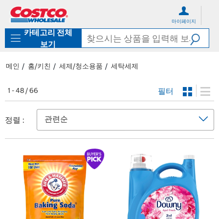
컨
메
텐
뉴
마이페이지
츠
로
카테고리 전체
로
바
바
로
보기
로
가
가
기
메인
홈/키친
세제/청소용품
세탁세제
기
필터
1 - 48 / 66
정렬 :