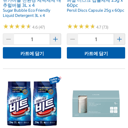
슈가버블 친환경 세탁세제 내
퍼실 디스크 캡슐세제 25g x
추럴버블 3L x 4
60pc
Sugar Bubble Eco Friendly
Persil Discs Capsule 25g x 60pc
Liquid Detergent 3L x 4
★
★
★
★
★
★
★
★
★
★
★
★
★
★
★
★
★
★
★
★
4.6 (47)
4.7 (73)
카트에 담기
카트에 담기