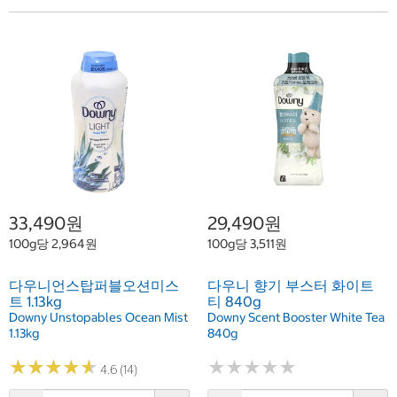
29,490원
33,490원
100g당 3,511원
100g당 2,964원
다우니 향기 부스터 화이트
다우니언스탑퍼블오션미스
티 840g
트 1.13kg
Downy Scent Booster White Tea
Downy Unstopables Ocean Mist
840g
1.13kg
★
★
★
★
★
★
★
★
★
★
★
★
★
★
★
★
★
★
★
★
4.6 (14)