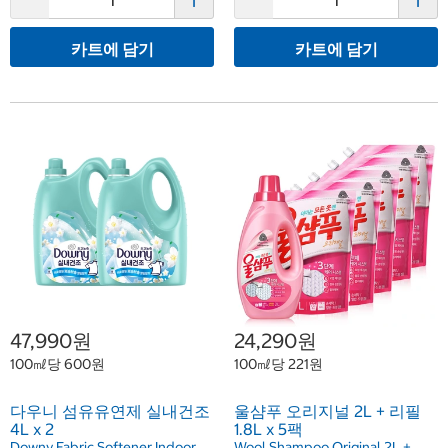
카트에 담기
카트에 담기
47,990원
24,290원
100㎖당 600원
100㎖당 221원
다우니 섬유유연제 실내건조
울샴푸 오리지널 2L + 리필
4L x 2
1.8L x 5팩
Downy Fabric Softener Indoor
Wool Shampoo Original 2L +