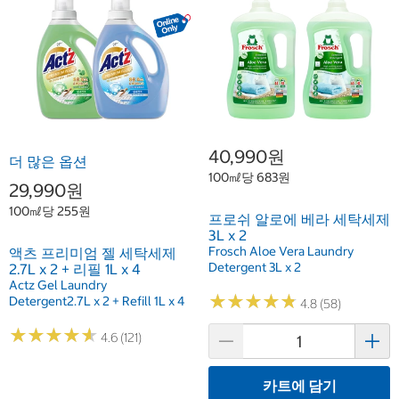
40,990원
더 많은 옵션
100㎖당 683원
29,990원
100㎖당 255원
프로쉬 알로에 베라 세탁세제
3L x 2
Frosch Aloe Vera Laundry
액츠 프리미엄 젤 세탁세제
Detergent 3L x 2
2.7L x 2 + 리필 1L x 4
Actz Gel Laundry
★
★
★
★
★
★
★
★
★
★
Detergent2.7L x 2 + Refill 1L x 4
4.8 (58)
★
★
★
★
★
★
★
★
★
★
4.6 (121)
카트에 담기