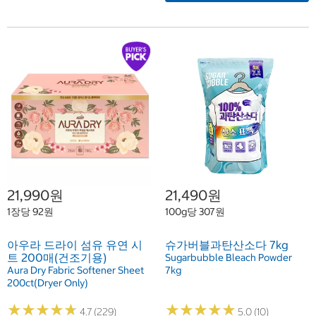
21,990원
21,490원
1장당 92원
100g당 307원
아우라 드라이 섬유 유연 시
슈가버블과탄산소다 7kg
트 200매(건조기용)
Sugarbubble Bleach Powder
Aura Dry Fabric Softener Sheet
7kg
200ct(Dryer Only)
★
★
★
★
★
★
★
★
★
★
★
★
★
★
★
★
★
★
★
★
4.7 (229)
5.0 (10)