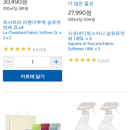
30,490원
더 많은 옵션
100㎖당 381원
27,990원
100㎖당 504원
르샤트라 라벤더부케 섬유유
연제 2Lx4
Le Chatelard Fabric Softner 2L x
사포네디토스카나 섬유유연
2 x 2
제 1.85L x 3
Sapone di Toscana Fabric
★
★
★
★
★
★
★
★
★
★
Softener 1.85L x 3
4.6 (43)
★
★
★
★
★
★
★
★
★
★
5.0 (2)
카트에 담기