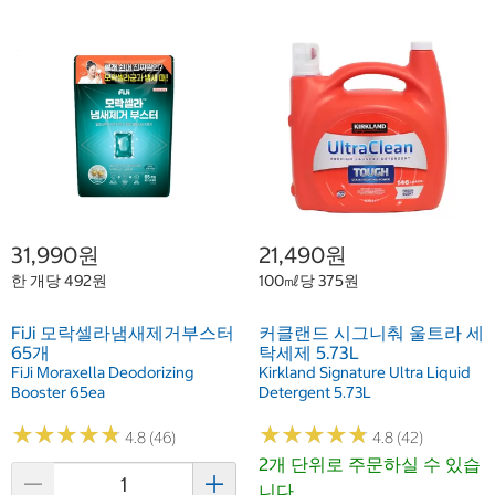
31,990원
21,490원
한 개당 492원
100㎖당 375원
FiJi 모락셀라냄새제거부스터
커클랜드 시그니춰 울트라 세
65개
탁세제 5.73L
FiJi Moraxella Deodorizing
Kirkland Signature Ultra Liquid
Booster 65ea
Detergent 5.73L
★
★
★
★
★
★
★
★
★
★
★
★
★
★
★
★
★
★
★
★
4.8 (46)
4.8 (42)
2개 단위로 주문하실 수 있습
니다.