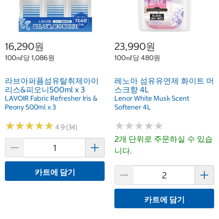
16,290원
23,990원
100㎖당 1,086원
100㎖당 480원
라브아퍼퓸섬유탈취제아이
레노아 섬유유연제 화이트 머
리스&피오니500ml x 3
스크향 4L
LAVOIR Fabric Refresher Iris &
Lenor White Musk Scent
Peony 500ml x 3
Softener 4L
★
★
★
★
★
★
★
★
★
★
★
★
★
★
★
★
★
★
★
★
4.9 (34)
2개 단위로 주문하실 수 있습
니다.
카트에 담기
카트에 담기