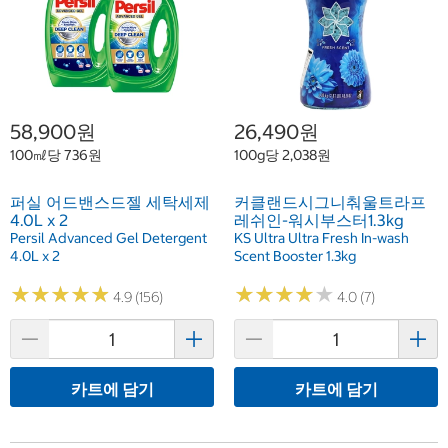
58,900원
26,490원
100㎖당 736원
100g당 2,038원
퍼실 어드밴스드젤 세탁세제
커클랜드시그니춰울트라프
4.0L x 2
레쉬인-워시부스터1.3kg
Persil Advanced Gel Detergent
KS Ultra Ultra Fresh In-wash
4.0L x 2
Scent Booster 1.3kg
★
★
★
★
★
★
★
★
★
★
★
★
★
★
★
★
★
★
★
★
4.9 (156)
4.0 (7)
카트에 담기
카트에 담기