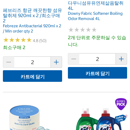
다우니섬유유연제삶음탈취
4L
페브리즈 항균 깨끗한향 섬유
Downy Fabric Softener Boiling
탈취제 920ml x 2 /최소구매
Odor Removal 4L
2
Febreze Antibacterial 920ml x 2
★
★
★
★
★
★
★
★
★
★
/ Min order qty 2
2개 단위로 주문하실 수 있습
★
★
★
★
★
★
★
★
★
★
4.8 (50)
니다.
최소구매 2
카트에 담기
카트에 담기