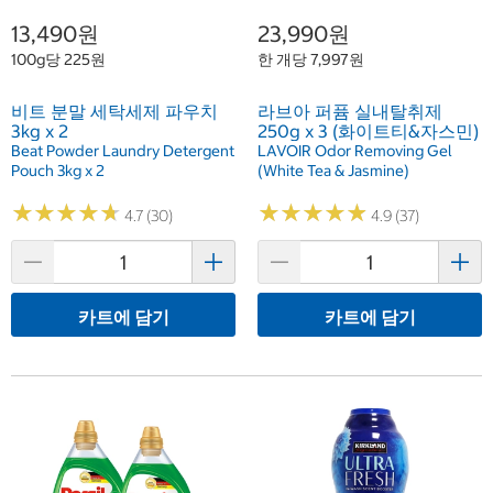
13,490원
23,990원
100g당 225원
한 개당 7,997원
비트 분말 세탁세제 파우치
라브아 퍼퓸 실내탈취제
3kg x 2
250g x 3 (화이트티&자스민)
Beat Powder Laundry Detergent
LAVOIR Odor Removing Gel
Pouch 3kg x 2
(White Tea & Jasmine)
★
★
★
★
★
★
★
★
★
★
★
★
★
★
★
★
★
★
★
★
4.7 (30)
4.9 (37)
카트에 담기
카트에 담기