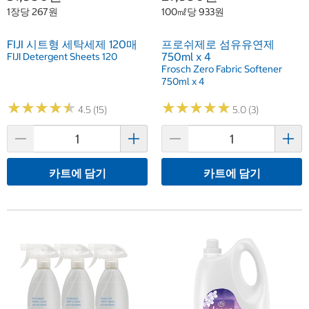
1장당 267원
100㎖당 933원
FIJI 시트형 세탁세제 120매
프로쉬제로 섬유유연제
750ml x 4
FIJI Detergent Sheets 120
Frosch Zero Fabric Softener
750ml x 4
★
★
★
★
★
★
★
★
★
★
★
★
★
★
★
★
★
★
★
★
4.5 (15)
5.0 (3)
카트에 담기
카트에 담기