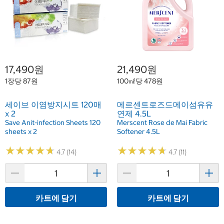
17,490원
21,490원
1장당 87원
100㎖당 478원
세이브 이염방지시트 120매
메르센트로즈드메이섬유유
x 2
연제 4.5L
Save Anit-infection Sheets 120
Merscent Rose de Mai Fabric
sheets x 2
Softener 4.5L
★
★
★
★
★
★
★
★
★
★
★
★
★
★
★
★
★
★
★
★
4.7 (14)
4.7 (11)
카트에 담기
카트에 담기