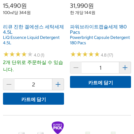
15,490원
31,990원
100㎖당 344원
한 개당 144원
리큐 진한 겔에센스 세탁세제
파워브라이트캡슐세제 180
4.5L
Pacs
LiQ Essence Liquid Detergent
Powerbright Capsule Detergent
4.5L
180 Pacs
★
★
★
★
★
★
★
★
★
★
★
★
★
★
★
★
★
★
★
★
4.0 (1)
4.8 (17)
2개 단위로 주문하실 수 있습
니다.
카트에 담기
카트에 담기