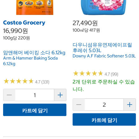
Costco Grocery
27,490원
16,990원
100㎖당 417원
100g당 220원
다우니섬유유연제에이프릴
후레쉬 5.03L
암앤해머 베이킹 소다 6.12kg
Downy A.F Fabric Softener 5.03L
Arm & Hammer Baking Soda
6.12kg
★
★
★
★
★
★
★
★
★
★
4.7 (99)
★
★
★
★
★
★
★
★
★
★
2개 단위로 주문하실 수 있습
4.7 (331)
니다.
카트에 담기
카트에 담기