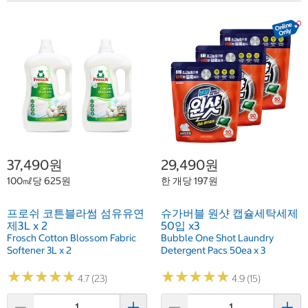
37,490원
29,490원
100㎖당 625원
한 개당 197원
프로쉬 코튼블라썸 섬유유연
슈가버블 원샷 캡슐세탁세제
제3L x 2
50입 x3
Frosch Cotton Blossom Fabric
Bubble One Shot Laundry
Softener 3L x 2
Detergent Pacs 50ea x 3
★
★
★
★
★
★
★
★
★
★
★
★
★
★
★
★
★
★
★
★
4.7 (23)
4.9 (15)