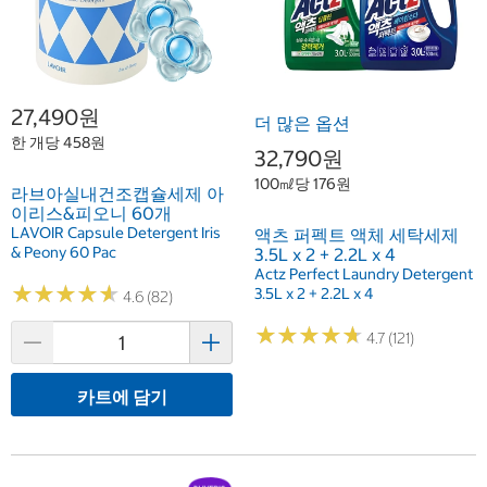
27,490원
더 많은 옵션
한 개당 458원
32,790원
100㎖당 176원
라브아실내건조캡슐세제 아
이리스&피오니 60개
LAVOIR Capsule Detergent Iris
액츠 퍼펙트 액체 세탁세제
& Peony 60 Pac
3.5L x 2 + 2.2L x 4
Actz Perfect Laundry Detergent
★
★
★
★
★
★
★
★
★
★
3.5L x 2 + 2.2L x 4
4.6 (82)
★
★
★
★
★
★
★
★
★
★
4.7 (121)
카트에 담기