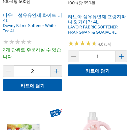
100㎖당 600원
100㎖당 650원
다우니 섬유유연제 화이트 티
라브아 섬유유연제 프랑지파
4L
니 & 가이악 4L
Downy Fabric Softener White
LAVOIR FABRIC SOFTENER
Tea 4L
FRANGIPANI & GUAIAC 4L
★
★
★
★
★
★
★
★
★
★
★
★
★
★
★
★
★
★
★
★
4.6 (54)
2개 단위로 주문하실 수 있습
니다.
카트에 담기
카트에 담기