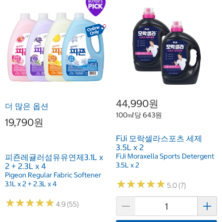
44,990원
더 많은 옵션
100㎖당 643원
19,790원
FiJi 모락셀라스포츠 세제
3.5L x 2
FiJi Moraxella Sports Detergent
피죤레귤러섬유유연제3.1L x
3.5L x 2
2 + 2.3L x 4
Pigeon Regular Fabric Softener
★
★
★
★
★
★
★
★
★
★
3.1L x 2 + 2.3L x 4
5.0 (7)
★
★
★
★
★
★
★
★
★
★
4.9 (55)