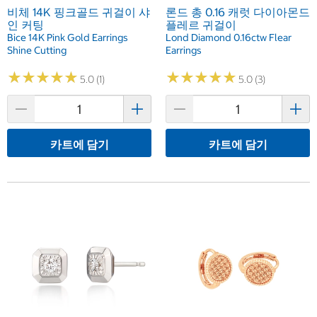
비체 14K 핑크골드 귀걸이 샤
론드 총 0.16 캐럿 다이아몬드
인 커팅
플레르 귀걸이
Bice 14K Pink Gold Earrings
Lond Diamond 0.16ctw Flear
Shine Cutting
Earrings
★
★
★
★
★
★
★
★
★
★
★
★
★
★
★
★
★
★
★
★
5.0 (1)
5.0 (3)
카트에 담기
카트에 담기