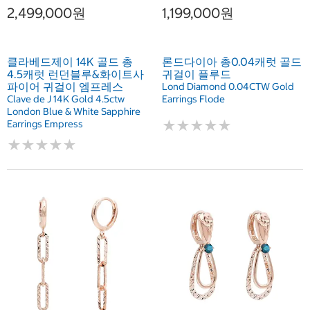
2,499,000원
1,199,000원
클라베드제이 14K 골드 총
론드다이아 총0.04캐럿 골드
4.5캐럿 런던블루&화이트사
귀걸이 플루드
파이어 귀걸이 엠프레스
Lond Diamond 0.04CTW Gold
Clave de J 14K Gold 4.5ctw
Earrings Flode
London Blue & White Sapphire
★
★
★
★
★
★
★
★
★
★
Earrings Empress
★
★
★
★
★
★
★
★
★
★