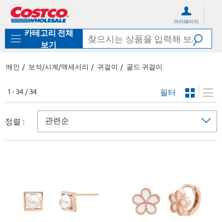
컨
메
텐
뉴
마이페이지
츠
로
카테고리 전체
로
바
바
로
보기
로
가
가
기
메인
보석/시계/액세서리
귀걸이
골드 귀걸이
기
필터
1 - 34 / 34
정렬 :