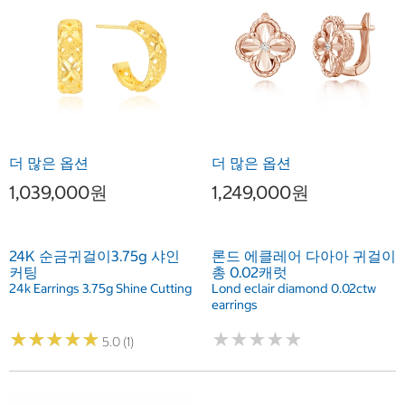
더 많은 옵션
더 많은 옵션
1,039,000원
1,249,000원
24K 순금귀걸이3.75g 샤인
론드 에클레어 다아아 귀걸이
커팅
총 0.02캐럿
24k Earrings 3.75g Shine Cutting
Lond eclair diamond 0.02ctw
earrings
★
★
★
★
★
★
★
★
★
★
★
★
★
★
★
★
★
★
★
★
5.0 (1)