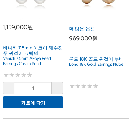
1,159,000원
더 많은 옵션
969,000원
바니찌 7.5mm 아코야 해수진
주 귀걸이 크림펄
Vanich 7.5mm Akoya Pearl
론드 18K 골드 귀걸이 누베
Earrings Cream Pearl
Lond 18K Gold Earrings Nube
★
★
★
★
★
★
★
★
★
★
★
★
★
★
★
★
★
★
★
★
카트에 담기