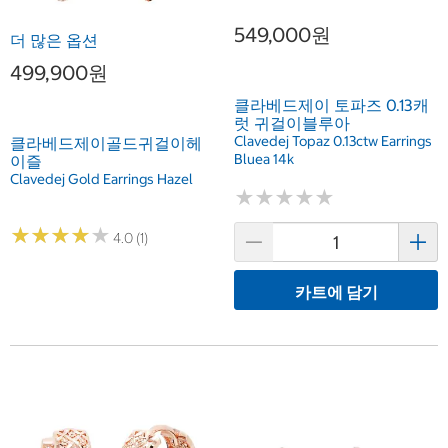
549,000원
더 많은 옵션
499,900원
클라베드제이 토파즈 0.13캐
럿 귀걸이블루아
Clavedej Topaz 0.13ctw Earrings
클라베드제이골드귀걸이헤
Bluea 14k
이즐
Clavedej Gold Earrings Hazel
★
★
★
★
★
★
★
★
★
★
★
★
★
★
★
★
★
★
★
★
4.0 (1)
카트에 담기