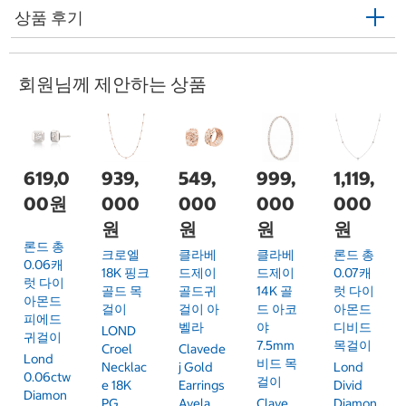
상품 후기
회원님께 제안하는 상품
619,0
939,
549,
999,
1,119,
00원
000
000
000
000
원
원
원
원
론드 총
크로엘
클라베
클라베
론드 총
0.06캐
18K 핑크
드제이
드제이
0.07캐
럿 다이
골드 목
골드귀
14K 골
럿 다이
아몬드
걸이
걸이 아
드 아코
아몬드
피에드
벨라
야
디비드
LOND
귀걸이
7.5mm
목걸이
Croel
Clavede
Lond
비드 목
Necklac
J Gold
Lond
0.06ctw
걸이
E 18K
Earrings
Divid
Diamon
PG
Avela
Clave
Diamon