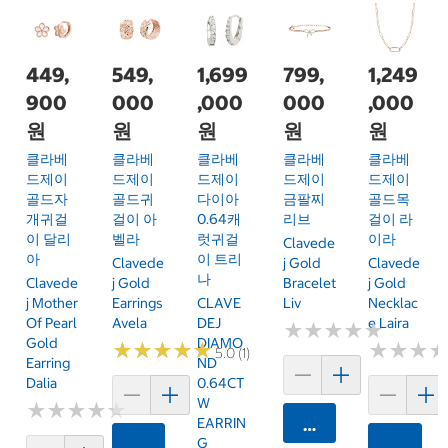
449,
549,
1,699
799,
1,249
900
000
,000
000
,000
원
원
원
원
원
클라베
클라베
클라베
클라베
클라베
드제이
드제이
드제이
드제이
드제이
골드자
골드귀
다이아
금팔찌
골드목
개귀걸
걸이 아
0.64캐
리브
걸이 라
이 달리
벨라
럿귀걸
이라
Clavede
아
이 트리
Clavede
J Gold
Clavede
나
Clavede
J Gold
Bracelet
J Gold
J Mother
Earrings
CLAVE
Liv
Necklac
Of Pearl
Avela
DEJ
E Laira
★
★
★
★
★
★
★
★
★
★
Gold
DIAMO
★
★
★
★
★
★
★
★
★
★
★
★
★
★
★
★
5.0 (1)
Earring
ND
Dalia
0.64CT
W
★
★
★
★
★
★
★
★
★
★
EARRIN
카트에 담기
G
카트에 담기
카트에 