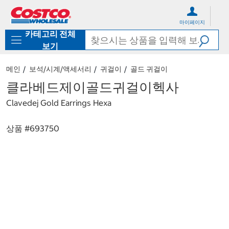
컨
메
텐
뉴
마이페이지
츠
로
카테고리 전체
로
바
바
로
보기
로
가
가
기
메인
보석/시계/액세서리
귀걸이
골드 귀걸이
기
클라베드제이골드귀걸이헥사
Clavedej Gold Earrings Hexa
상품 #
693750