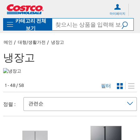
컨
메
텐
뉴
마이페이지
츠
로
카테고리 전체
로
바
바
로
보기
로
가
가
기
메인
대형/생활가전
냉장고
기
냉장고
필터
1 - 48 / 58
정렬 :