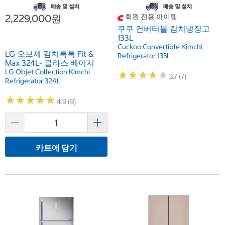
2,229,000원
회원 전용 아이템
쿠쿠 컨버터블 김치냉장고
133L
Cuckoo Convertible Kimchi
LG 오브제 김치톡톡 Fit &
Refrigerator 133L
Max 324L- 글라스 베이지
LG Objet Collection Kimchi
★
★
★
★
★
★
★
★
★
★
3.7 (7)
Refrigerator 324L
★
★
★
★
★
★
★
★
★
★
4.9 (9)
카트에 담기