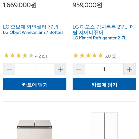
1,669,000원
959,000원
LG 오브제 와인셀러 77병
LG 디오스 김치톡톡 217L- 메
탈 샤이니퓨어
LG Objet Winecellar 77 Bottles
LG Kimchi Refrigerator 217L
★
★
★
★
★
★
★
★
★
★
★
★
★
★
★
★
★
★
★
★
4.2 (5)
5.0 (3)
카트에 담기
카트에 담기