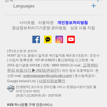
Languages
사이트맵
이용약관
개인정보처리방침
영상정보처리기기운영·관리방침
상표 사용 지침
(주)코스트코 코리아
14347 경기도 광명시 일직로 40 (일직동 163-3) | 대표자 : 조민수
| 사업자 등록번호 : 107-81-63829 | 통신판매업 신고번호 : 제
고객센터
2013-경기광명-0013호 | 전화 : 1899-9900 | E-mail :
문의 바로가기 ▶ (매장/온라인)
| 개인 정보 보호책임자 : 한
webmanager@costcokr.com
신(E-mail :
) | 호스팅제공자 :
사업자정보확인
Google Ireland Ltd. |
[인증범위] 코스트코 온라인몰 서비스 운영(심사받지 않은 물
리적 인프라 제외)
[유효기간] 2024.10.20 - 2027.10.19
KEB 하나은행 구매 안전서비스