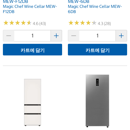
MEW-F12DB
MEW-6DB
Magic Chef Wine Cellar MEW-
Magic Chef Wine Cellar MEW-
F12DB
6DB
★
★
★
★
★
★
★
★
★
★
★
★
★
★
★
★
★
★
★
★
4.6 (43)
4.3 (28)
카트에 담기
카트에 담기