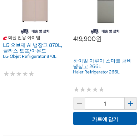
회원 전용 아이템
419,900원
LG 오브제 AI 냉장고 870L,
글라스 토프/아몬드
LG Objet Refrigerator 870L
하이얼 아쿠아 스마트 콤비
냉장고 266L
Haier Refrigerator 266L
★
★
★
★
★
★
★
★
★
★
★
★
★
★
★
★
★
★
★
★
카트에 담기