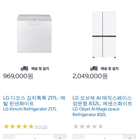
969,000원
2,049,000원
LG 디오스 김치톡톡 217L- 메
LG 오브제 AI 매직스페이스
탈 린넨화이트
양문형 832L, 에센스화이트
LG Kimchi Refrigerator 217L
LG Objet AI Magicspace
Refrigerator 832L
★
★
★
★
★
★
★
★
★
★
★
★
★
★
★
★
★
★
★
★
5.0 (2)