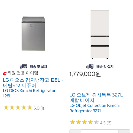
회원 전용 아이템
1,779,000원
LG 디오스 김치냉장고 128L -
메탈샤이니퓨어
LG DIOS Kimchi Refrigerator
LG 오브제 김치톡톡 327L-
128L
메탈 베이지
LG Objet Collection Kimchi
★
★
★
★
★
★
★
★
★
★
5.0 (1)
Refrigerator 327L
★
★
★
★
★
★
★
★
★
★
4.5 (6)