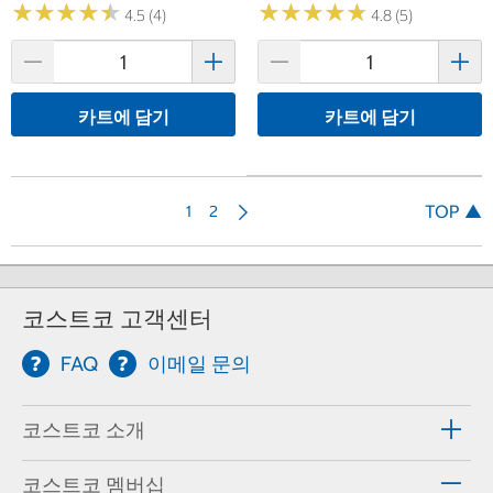
★
★
★
★
★
★
★
★
★
★
★
★
★
★
★
★
★
★
★
★
4.5 (4)
4.8 (5)
카트에 담기
카트에 담기
다
TOP ▲
1
2
음
코스트코 고객센터
FAQ
이메일 문의
코스트코 소개
코스트코 멤버십