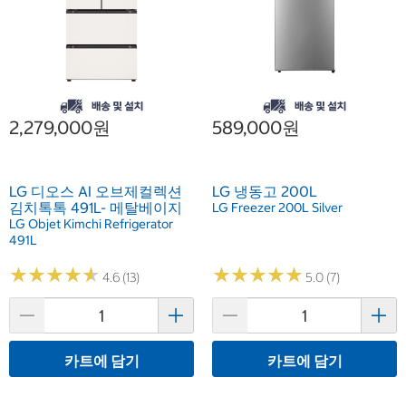
2,279,000원
589,000원
LG 디오스 AI 오브제컬렉션
LG 냉동고 200L
김치톡톡 491L- 메탈베이지
LG Freezer 200L Silver
LG Objet Kimchi Refrigerator
491L
★
★
★
★
★
★
★
★
★
★
★
★
★
★
★
★
★
★
★
★
4.6 (13)
5.0 (7)
카트에 담기
카트에 담기