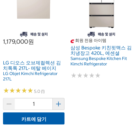
1,179,000원
회원 전용 아이템
삼성 Bespoke 키친핏맥스 김
치냉장고 420L, 에센셜
Samsung Bespoke Kitchen Fit
LG 디오스 오브제컬렉션 김
Kimchi Refrigerator
치톡톡 217L- 메탈 베이지
LG Objet Kimchi Refrigerator
★
★
★
★
★
★
★
★
★
★
217L
★
★
★
★
★
★
★
★
★
★
5.0 (1)
카트에 담기