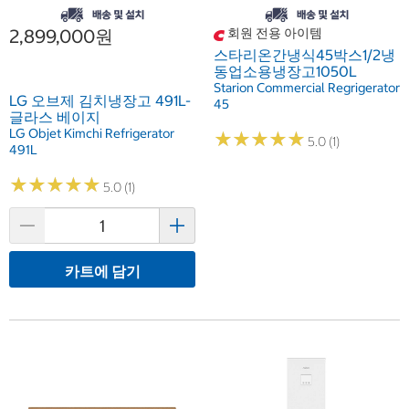
2,899,000원
회원 전용 아이템
스타리온간냉식45박스1/2냉
동업소용냉장고1050L
Starion Commercial Regrigerator
LG 오브제 김치냉장고 491L-
45
글라스 베이지
LG Objet Kimchi Refrigerator
★
★
★
★
★
★
★
★
★
★
5.0 (1)
491L
★
★
★
★
★
★
★
★
★
★
5.0 (1)
카트에 담기