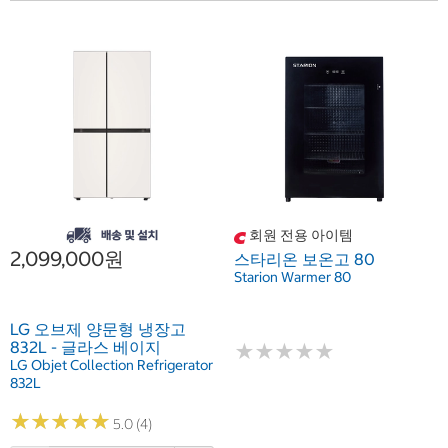
회원 전용 아이템
2,099,000원
스타리온 보온고 80
Starion Warmer 80
LG 오브제 양문형 냉장고
832L - 글라스 베이지
★
★
★
★
★
★
★
★
★
★
LG Objet Collection Refrigerator
832L
★
★
★
★
★
★
★
★
★
★
5.0 (4)