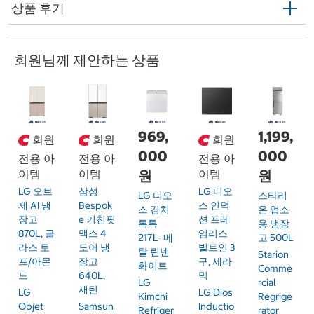
상품 후기
회원님께 제안하는 상품
969,
1,199,
회원
회원
회원
000
000
전용 아
전용 아
전용 아
이템
이템
원
이템
원
LG 오브
삼성
LG 디오
LG 디오
스타리
제 AI 냉
Bespok
스 인덕
스 김치
온 업소
장고
E 키친핏
션 프레
톡톡
용 냉장
870L, 글
맥스 4
임리스
217L- 메
고 500L
라스 토
도어 냉
빌트인 3
탈 린넨
Starion
프/아몬
장고
구, 세라
화이트
Comme
드
640L,
믹
LG
Rcial
새틴
LG
LG Dios
Kimchi
Regrige
Objet
Samsun
Inductio
Refriger
Rator