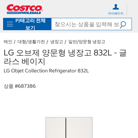
컨
메
텐
뉴
마이페이지
츠
로
카테고리 전체
로
바
바
로
보기
로
가
가
기
메인
대형/생활가전
냉장고
일반/양문형 냉장고
기
LG 오브제 양문형 냉장고 832L - 글
라스 베이지
LG Objet Collection Refrigerator 832L
상품 #
687386