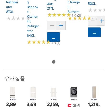
Refriger
G
N Range
Ator
500L
Ator
Bespok
3
217L
★
★
★
★
★
★
870L
E
Burners
★
★
★
★
★
★
★
★
★
★
5.0 (2)
Kitchen
★
★
★
★
★
★
★
★
★
★
★
★
★
★
★
★
★
★
★
★
5.0 (2)
Fit
Refriger
Ator
카트에 
640L
카트에 담기
★
★
★
★
★
★
★
★
★
★
4.9 (7)
유사 상품
2,89
3,69
2,159,
1,219,
회원