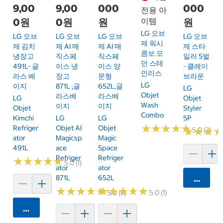
9,00
9,00
000
000
전용 아
0원
0원
원
이템
원
LG 오브
LG 오브
LG 오브
LG 오브
LG 오브
제 워시
제 김치
제 AI 매
제 AI 매
제 스타
콤보 모
냉장고
직스페
직스페
일러 5벌
던 스테
491L- 글
이스 냉
이스 양
- 클레이
인리스
라스 베
장고
문형
브라운
LG
이지
871L ,글
652L,글
LG
Objet
라스베
라스베
LG
Objet
Wash
이지
이지
Objet
Styler
Combo
Kimchi
LG
LG
5P
★
★
★
★
★
★
★
★
★
★
Refriger
Objet AI
Objet
★
★
5.0 (3)
★
★
★
★
Ator
Magicsp
Magic
491L
Ace
Space
Refriger
Refriger
★
★
★
★
★
★
★
★
★
★
5.0 (1)
Ator
Ator
871L
652L
카트에 
★
★
★
★
★
★
★
★
★
★
★
★
★
★
★
★
★
★
★
★
5.0 (6)
5.0 (1)
카트에 담기