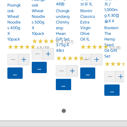
48환
브유 1L
트 /
Poongk
Ook
1,000m
Ook
Wheat
Chongk
Monini
G X 30캡
Wheat
Noodle
Undang
Classico
슐x 4
Noodle
S 500g
Chimhy
Extra
S 400g
X
Ang-
Virgin
Rootem
X
10pack
Hwan
Olive
The
10pack
Gift Set
Oil 1L
Hemp
★
★
★
★
★
★
★
★
★
★
4.3 (27)
3.75g X
Seed
★
★
★
★
★
★
★
★
★
★
★
★
★
★
★
★
★
★
★
★
4.8 (39)
5.0 (8)
48ct
Oil Gift
Set
★
★
★
★
★
★
★
★
★
★
4.8 (31)
★
★
★
★
★
★
카트에 담기
카트에 담기
카트에 담기
카트에 담기
카트에 