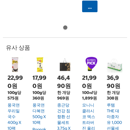
카트에 담기
유사 상품
22,99
17,99
46,4
21,99
36,9
0원
0원
90원
0원
90원
100g당
100g당
한 개당
100㎖당
한 개당
575원
360원
969원
1,899원
308원
풍국면
풍국면
종근당
모니니
루템
우리밀
다복면
건강 침
클라시
THE 대
국수
500g X
향환 선
코 엑스
마종자
400g X
10팩
물세트
트라버
유 1,000
10팩
3.75g X
진 올리
선물세
Poongk