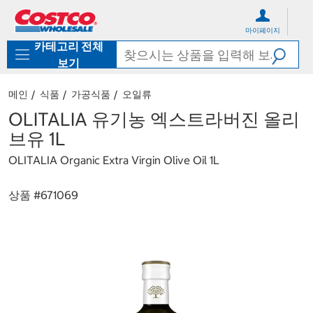
컨
메
텐
뉴
마이페이지
츠
로
카테고리 전체
로
바
바
로
보기
로
가
가
기
메인
식품
가공식품
오일류
기
OLITALIA 유기농 엑스트라버진 올리
브유 1L
OLITALIA Organic Extra Virgin Olive Oil 1L
상품 #
671069