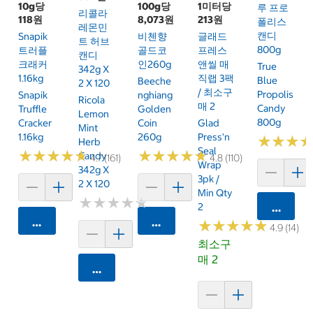
10g당
100g당
1미터당
루 프로
리콜라
118원
8,073원
213원
폴리스
레몬민
캔디
Snapik
비첸향
글래드
트 허브
800g
트러플
골드코
프레스
캔디
크래커
인260g
앤씰 매
True
342g X
1.16kg
직랩 3팩
Blue
Beeche
2 X 120
/ 최소구
Propolis
Snapik
Nghiang
Ricola
매 2
Candy
Truffle
Golden
Lemon
800g
Cracker
Coin
Glad
Mint
1.16kg
260g
Press'n
★
★
★
★
★
★
Herb
Seal
★
★
★
★
★
★
★
★
★
★
★
★
★
★
★
★
★
★
★
★
Candy
4.7 (161)
4.8 (110)
Wrap
342g X
3pk /
2 X 120
Min Qty
★
★
★
★
★
★
★
★
★
★
2
카트에 
카트에 담기
카트에 담기
★
★
★
★
★
★
★
★
★
★
4.9 (14)
최소구
매 2
카트에 담기