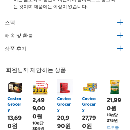
는 것이며 제품에는 이상이 없습니다.
스펙
배송 및 환불
상품 후기
회원님께 제안하는 상품
Costco
Costco
Costco
2,49
21,99
Grocer
Grocer
Grocer
9,00
0원
y
y
y
10g당
0원
13,69
20,9
27,79
275원
10g당
0원
90원
0원
트루블
304원