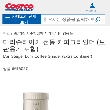
컨
메
텐
뉴
마이페이지
츠
로
카테고리 전체
로
바
바
로
보기
로
가
가
기
메인
홈/키친
주방잡화
커피/베이킹용품
기
마리슈타이거 전동 커피그라인더 (보
관용기 포함)
Mari Steiger Lumi Coffee Grinder (Extra Container)
상품 #
676027