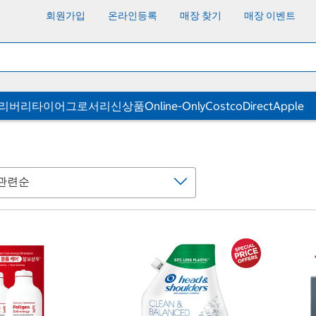
회원가입
온라인등록
매장 찾기
매장 이벤트
딜리버리
타이어
그로서리
신상품
Online-Only
CostcoDirect
Apple