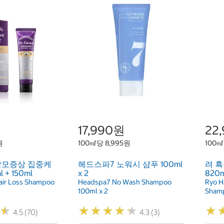
17,990원
22
원
100㎖당 8,995원
100㎖
탈모증상 집중케
헤드스파7 노워시 샴푸 100ml
려 
 + 150ml
x 2
820m
Hair Loss Shampoo
Headspa7 No Wash Shampoo
Ryo H
100ml x 2
Shamp
★
★
★
★
★
★
★
★
★
★
★
★
★
★
4.5 (70)
4.3 (3)