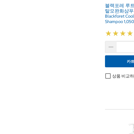
블랙포레 루
탈모완화샴푸 1
Blackforet Coo
Shampoo 1,05
★
★
★
★
★
★
★
★
카트
상품 비교