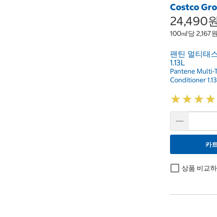
Costco Gr
24,490
100㎖당 2,167
팬틴 멀티태스
1.13L
Pantene Multi-
Conditioner 1.1
★
★
★
★
★
★
★
★
카트
상품 비교