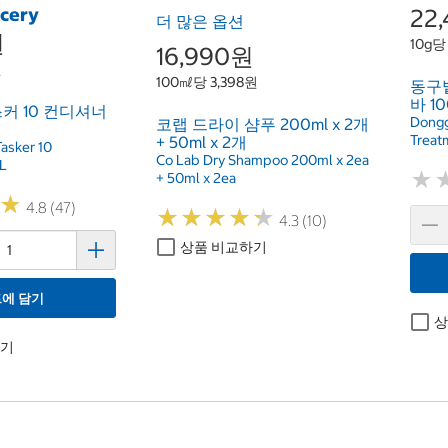
ocery
22
더 많은 옵션
원
10g당
16,990원
원
100㎖당 3,398원
동구
바 10
커 10 컨디셔너
Dongg
코랩 드라이 샴푸 200ml x 2개
Treat
+ 50ml x 2개
Tasker 10
Co Lab Dry Shampoo 200ml x 2ea
3L
★
★
+ 50ml x 2ea
★
★
4.8 (47)
★
★
★
★
★
★
★
★
★
★
4.3 (10)
상품 비교하기
에 담기
상
하기