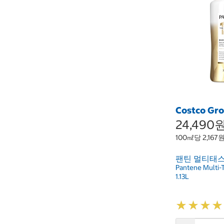
Costco Gr
24,490
100㎖당 2,167
팬틴 멀티태스커 
Pantene Multi-
1.13L
★
★
★
★
★
★
★
★