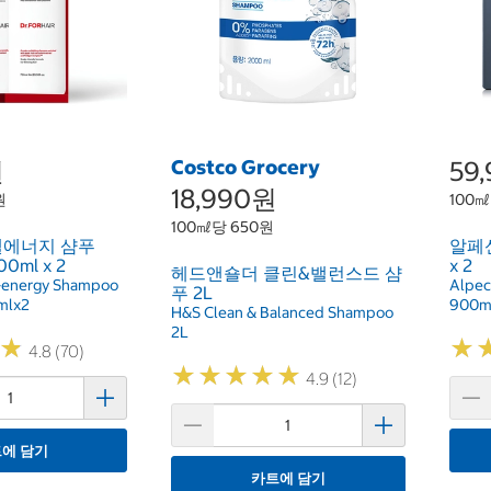
원
Costco Grocery
59
18,990원
원
100㎖
100㎖당 650원
셀에너지 샴푸
알페신
100ml x 2
x 2
헤드앤숄더 클린&밸런스드 샴
ll-energy Shampoo
Alpec
푸 2L
mlx2
900ml
H&S Clean & Balanced Shampoo
2L
★
★
★
★
4.8 (70)
★
★
★
★
★
★
★
★
★
★
4.9 (12)
에 담기
카트에 담기