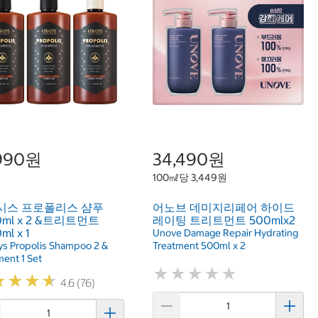
,990원
34,490원
100㎖당 3,449원
시스 프로폴리스 샴푸
어노브 데미지리페어 하이드
00ml x 2 &트리트먼트
레이팅 트리트먼트 500mlx2
ml x 1
Unove Damage Repair Hydrating
ys Propolis Shampoo 2 &
Treatment 500ml x 2
ment 1 Set
★
★
★
★
★
★
★
★
★
★
★
★
★
★
★
★
★
★
4.6 (76)