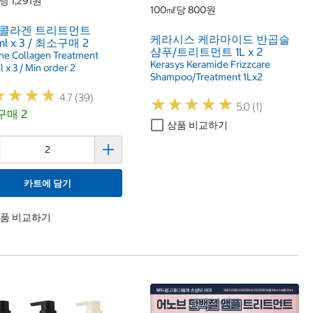
당 1,291원
100㎖당 800원
 콜라겐 트리트먼트
케라시스 케라마이드 반곱슬
l x 3 / 최소구매 2
샴푸/트리트먼트 1L x 2
ne Collagen Treatment
Kerasys Keramide Frizzcare
x 3 / Min order 2
Shampoo/Treatment 1Lx2
★
★
★
★
★
★
★
★
4.7 (39)
★
★
★
★
★
★
★
★
★
★
5.0 (1)
매 2
상품 비교하기
카트에 담기
품 비교하기