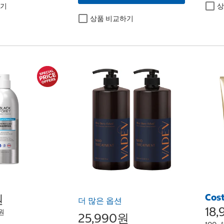
하기
상
상품 비교하기
원
Cos
더 많은 옵션
18
4원
25,990원