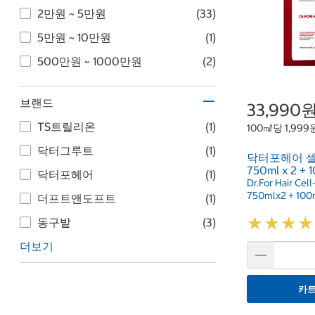
2만원 ~ 5만원
(33)
5만원 ~ 10만원
(1)
500만원 ~ 1000만원
(2)
브랜드
33,990
TS트릴리온
(1)
100㎖당 1,999
닥터그루트
(1)
닥터포헤어 
750ml x 2 + 
닥터포헤어
(1)
Dr.For Hair Ce
750mlx2 + 100
더프트앤도프트
(1)
★
★
★
★
★
★
★
★
동구밭
(3)
더보기
카트