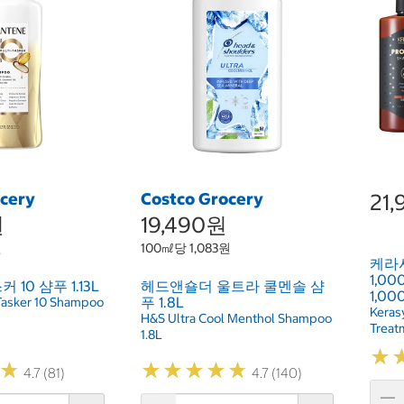
ocery
Costco Grocery
21
원
19,490원
원
100㎖당 1,083원
케라
1,0
10 샴푸 1.13L
헤드앤숄더 울트라 쿨멘솔 샴
1,000
푸 1.8L
Tasker 10 Shampoo
Keras
H&S Ultra Cool Menthol Shampoo
Treat
1.8L
★
★
★
★
★
★
★
★
★
★
★
★
★
★
4.7 (81)
4.7 (140)