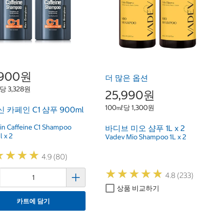
,900원
더 많은 옵션
당 3,328원
25,990원
100㎖당 1,300원
 카페인 C1 샴푸 900ml
in Caffeine C1 Shampoo
바디브 미오 샴푸 1L x 2
 x 2
Vadev Mio Shampoo 1L x 2
★
★
★
★
★
★
★
★
4.9 (80)
★
★
★
★
★
★
★
★
★
★
4.8 (233)
상품 비교하기
카트에 담기