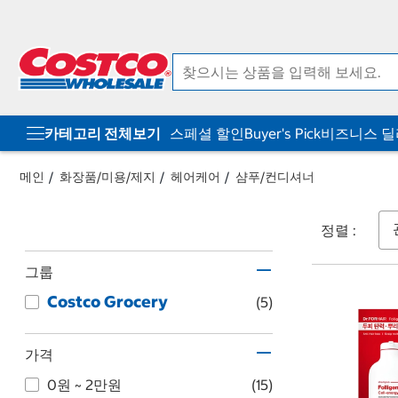
컨
메
텐
뉴
츠
로
로
바
바
로
로
가
가
기
기
카테고리 전체보기
스페셜 할인
Buyer's Pick
비즈니스 
메인
화장품/미용/제지
헤어케어
샴푸/컨디셔너
정렬 :
그룹
Costco Grocery
(5)
가격
0원 ~ 2만원
(15)