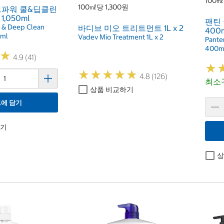
100㎖
100㎖당 1,300원
트파워 쿨&딥클린
,050ml
팬틴
l & Deep Clean
바디브 미오 트리트먼트 1L x 2
400m
0ml
Vadev Mio Treatment 1L x 2
Pante
400ml 
★
★
4.9 (41)
★
★
★
★
★
★
★
★
★
★
★
★
4.8 (126)
최소구
상품 비교하기
에 담기
하기
상