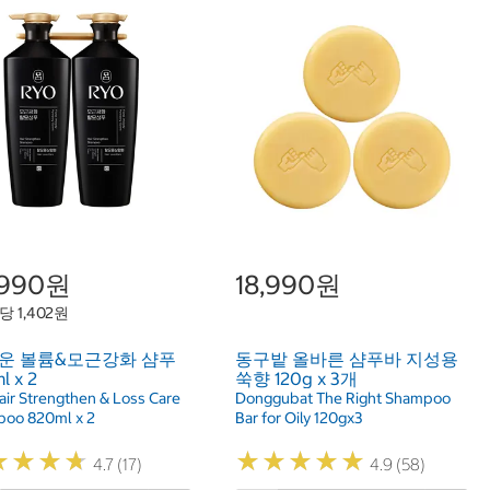
,990원
18,990원
당 1,402원
흑운 볼륨&모근강화 샴푸
동구밭 올바른 샴푸바 지성용
l x 2
쑥향 120g x 3개
air Strengthen & Loss Care
Donggubat The Right Shampoo
oo 820ml x 2
Bar for Oily 120gx3
★
★
★
★
★
★
★
★
★
★
★
★
★
★
★
★
★
★
4.7 (17)
4.9 (58)