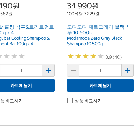
,490원
34,990원
 562원
100㎖당 7,229원
밭 쿨링 샴푸&트리트먼트
모다모다 제로그레이 블랙 샴
0g x 4
푸 10 500g
ubat Cooling Shampoo &
Modamoda Zero Gray Black
ment Bar 100g x 4
Shampoo 10 500g
★
★
★
★
★
★
★
★
★
★
★
★
★
★
★
★
★
★
3.9 (40)
카트에 담기
카트에 담기
품 비교하기
상품 비교하기