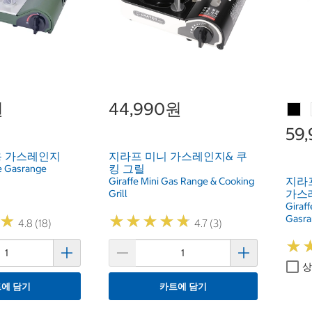
원
44,990원
59
용 가스레인지
지라프 미니 가스레인지& 쿠
킹 그릴
le Gasrange
지라
Giraffe Mini Gas Range & Cooking
가스
Grill
Giraff
★
★
★
★
★
★
★
★
★
★
★
★
Gasra
4.8 (18)
4.7 (3)
★
★
상
에 담기
카트에 담기