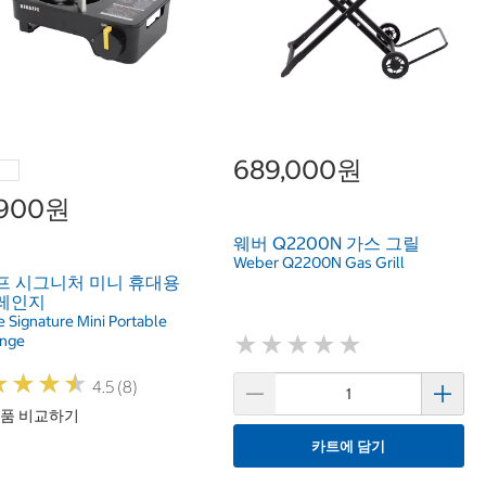
689,000원
,900원
웨버 Q2200N 가스 그릴
Weber Q2200N Gas Grill
프 시그니처 미니 휴대용
레인지
e Signature Mini Portable
★
★
★
★
★
★
★
★
★
★
nge
★
★
★
★
★
★
★
★
4.5 (8)
품 비교하기
카트에 담기