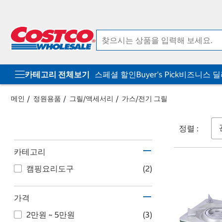
컨
메
텐
뉴
츠
로
로
바
바
로
로
가
가
기
기
카테고리 전체보기
스페셜 할인
Buyer's Pick
비즈니스 
메인
정원용품
그릴/액세서리
가스/전기 그릴
정렬 :
카테고리
캠핑요리도구
(2)
가격
2만원 ~ 5만원
(3)