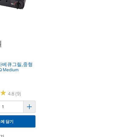
원
바베큐그릴,중형
BQ Medium
★
★
4.8 (9)
에 담기
하기