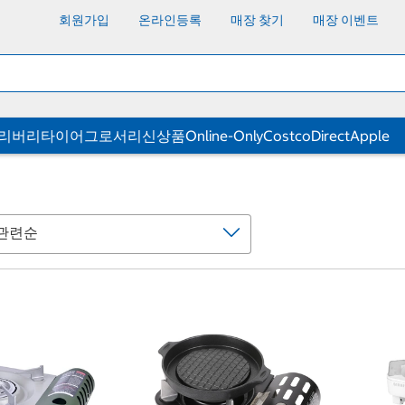
회원가입
온라인등록
매장 찾기
매장 이벤트
딜리버리
타이어
그로서리
신상품
Online-Only
CostcoDirect
Apple