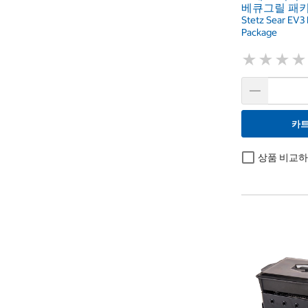
베큐그릴 패
Stetz Sear EV3 
Package
★
★
★
★
★
★
★
★
카트
상품 비교