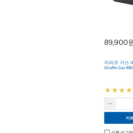
89,900
지라프 가스 
Giraffe Gas B
★
★
★
★
★
★
★
★
카트
상품 비교