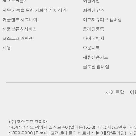
코스트코는?
회원가입
지속 가능을 위한 사회적 가치 경영
회원권 갱신
커클랜드 시그니춰
이그제큐티브 멤버십
제품분류 & 서비스
온라인등록
코스트코 커넥션
마이페이지
채용
주문내역
제휴신용카드
글로벌 멤버십
사이트맵
이
(주)코스트코 코리아
14347 경기도 광명시 일직로 40 (일직동 163-3) | 대표자 : 조민수 | 사
: 1899-9900 | E-mail :
고객센터 문의 바로가기 ▶ (매장/온라인)
| 개