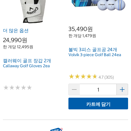
35,490원
더 많은 옵션
한 개당 1,479원
24,990원
한 개당 12,495원
볼빅 3피스 골프공 24개
Volvik 3-piece Golf Ball 24ea
캘러웨이 골프 장갑 2개
Callaway Golf Gloves 2ea
★
★
★
★
★
★
★
★
★
★
4.7 (305)
★
★
★
★
★
★
★
★
★
★
카트에 담기