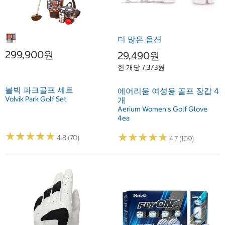
더 많은 옵션
299,900원
29,490원
한 개당 7,373원
볼빅 파크골프 세트
에어리움 여성용 골프 장갑 4
Volvik Park Golf Set
개
Aerium Women's Golf Glove
4ea
★
★
★
★
★
★
★
★
★
★
★
★
★
★
★
★
★
★
★
★
4.8 (70)
4.7 (109)