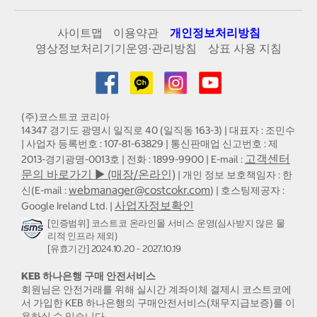
사이트맵
이용약관
개인정보처리방침
영상정보처리기기운영·관리방침
상표 사용 지침
(주)코스트코 코리아
14347 경기도 광명시 일직로 40 (일직동 163-3) | 대표자 : 조민수
| 사업자 등록번호 : 107-81-63829 | 통신판매업 신고번호 : 제
고객센터
2013-경기광명-0013호 | 전화 : 1899-9900 | E-mail :
문의 바로가기 ▶ (매장/온라인)
| 개인 정보 보호책임자 : 한
webmanager@costcokr.com
신(E-mail :
) | 호스팅제공자 :
사업자정보확인
Google Ireland Ltd. |
[인증범위] 코스트코 온라인몰 서비스 운영(심사받지 않은 물
리적 인프라 제외)
[유효기간] 2024.10.20 - 2027.10.19
KEB 하나은행 구매 안전서비스
회원님은 안전거래를 위해 실시간 계좌이체 결제시 코스트코에
서 가입한 KEB 하나은행의 구매안전서비스(채무지급보증)를 이
용하실 수 있습니다.