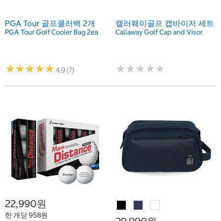
PGA Tour 골프쿨러백 2개
캘러웨이골프 캡바이저 세트
PGA Tour Golf Cooler Bag 2ea
Callaway Golf Cap and Visor
★
★
★
★
★
★
★
★
★
★
★
★
★
★
★
★
★
★
★
★
4.9 (7)
22,990원
한 개당 958원