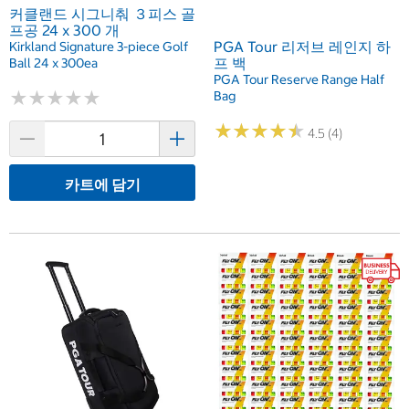
커클랜드 시그니춰 ３피스 골
프공 24 x 300 개
PGA Tour 리저브 레인지 하
Kirkland Signature 3-piece Golf
프 백
Ball 24 x 300ea
PGA Tour Reserve Range Half
★
★
★
★
★
★
★
★
★
★
Bag
★
★
★
★
★
★
★
★
★
★
4.5 (4)
카트에 담기