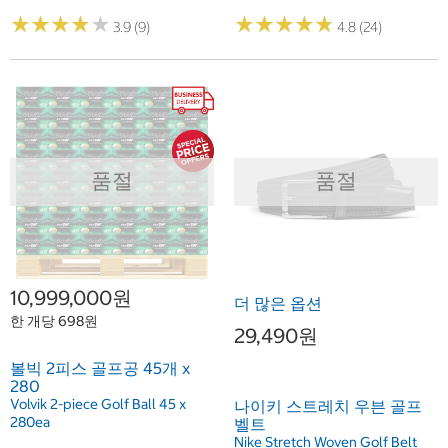
★
★
★
★
★
★
★
★
★
★
★
★
★
★
★
★
★
★
★
★
3.9 (9)
4.8 (24)
품절
품절
10,999,000원
더 많은 옵션
한 개당 698원
29,490원
볼빅 2피스 골프공 45개 x
280
Volvik 2-piece Golf Ball 45 x
나이키 스트레치 우븐 골프
280ea
벨트
Nike Stretch Woven Golf Belt