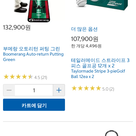
132,900원
더 많은 옵션
107,900원
한 개당 4,496원
부메랑 오토리턴 퍼팅 그린
Boomerang Auto-return Putting
Green
테일러메이드 스트라이프 3
피스 골프공 12개 x 2
Taylormade Stripe 3-pieGolf
★
★
★
★
★
★
★
★
★
★
Ball 12ea x 2
4.5 (21)
★
★
★
★
★
★
★
★
★
★
5.0 (2)
카트에 담기