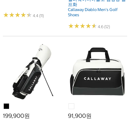
프화
Callaway Diablo Men's Golf
★
★
★
★
★
★
★
★
★
★
Shoes
4.4 (11)
★
★
★
★
★
★
★
★
★
★
4.6 (12)
199,900원
91,900원