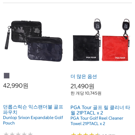
더 많은 옵션
42,990원
21,490원
한 개당 10,745원
던롭스릭슨 익스팬더블 골프
PGA Tour 골프 릴 클리너 타
파우치
월 21PTACL x 2
Dunlop Srixon Expandable Golf
PGA Tour Golf Reel Cleaner
Pouch
Towel 21PTACL x 2
★
★
★
★
★
★
★
★
★
★