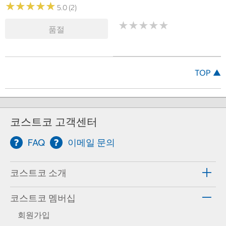
★
★
★
★
★
★
★
★
★
★
5.0 (2)
★
★
★
★
★
★
★
★
★
★
품절
TOP ▲
코스트코 고객센터
FAQ
이메일 문의
코스트코 소개
코스트코 멤버십
회원가입