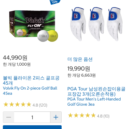
44,990원
더 많은 옵션
한 개당 1,000원
19,990원
한 개당 6,663원
볼빅 플라이온 2피스 골프공
45개
Volvik Fly On 2-piece Golf Ball
PGA Tour 남성왼손잡이용골
45ea
프장갑 3개(오른손착용)
PGA Tour Men's Left-Handed
★
★
★
★
★
★
★
★
★
★
Golf Glove 3ea
4.8 (120)
★
★
★
★
★
★
★
★
★
★
4.8 (10)