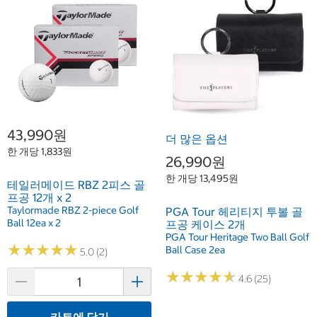
43,990원
더 많은 옵션
한 개당 1,833원
26,990원
한 개당 13,495원
테일러메이드 RBZ 2피스 골
프공 12개 x 2
Taylormade RBZ 2-piece Golf
PGA Tour 헤리티지 투볼 골
Ball 12ea x 2
프공 케이스 2개
PGA Tour Heritage Two Ball Golf
★
★
★
★
★
★
★
★
★
★
Ball Case 2ea
5.0 (2)
★
★
★
★
★
★
★
★
★
★
4.6 (25)