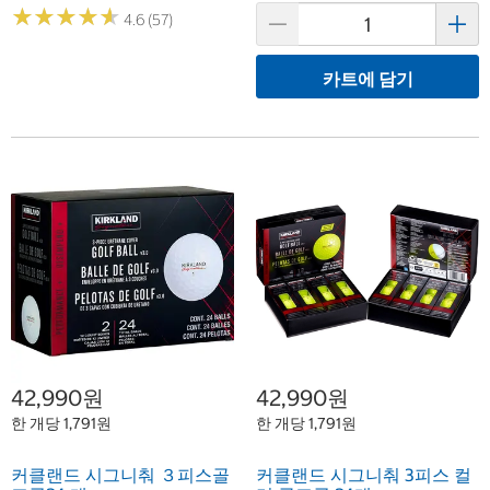
★
★
★
★
★
★
★
★
★
★
4.6 (57)
카트에 담기
42,990원
42,990원
한 개당 1,791원
한 개당 1,791원
커클랜드 시그니춰 ３피스골
커클랜드 시그니춰 3피스 컬