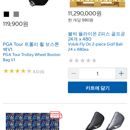
11,290,000원
한 개당 980원
119,900원
볼빅 플라이온 2피스 골프공
24개 x 480
PGA Tour 트롤리 휠 보스톤
Volvik Fly On 2-piece Golf Ball
백V1
24 x 480ea
PGA Tour Trolley Wheel Boston
★
★
★
★
★
★
★
★
★
★
Bag V1
★
★
★
★
★
★
★
★
★
★
4.0 (4)
카트에 담기