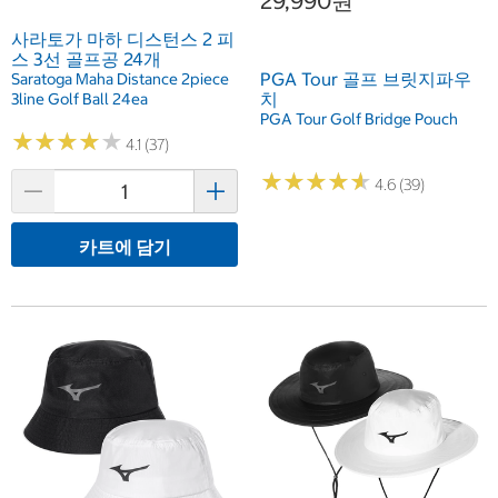
29,990원
사라토가 마하 디스턴스 2 피
스 3선 골프공 24개
PGA Tour 골프 브릿지파우
Saratoga Maha Distance 2piece
치
3line Golf Ball 24ea
PGA Tour Golf Bridge Pouch
★
★
★
★
★
★
★
★
★
★
4.1 (37)
★
★
★
★
★
★
★
★
★
★
4.6 (39)
카트에 담기