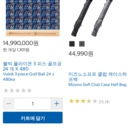
14,990,000원
한 개당 1,301원
44,990원
볼빅 플라이온 3 피스 골프공
24 개 X 480
미즈노소프트 클럽 케이스하
Volvik 3-piece Golf Ball 24 x
프백
480ea
Mizuno Soft Club Case Half Bag
★
★
★
★
★
★
★
★
★
★
★
★
★
★
★
★
★
★
★
★
3.5 (4)
카트에 담기