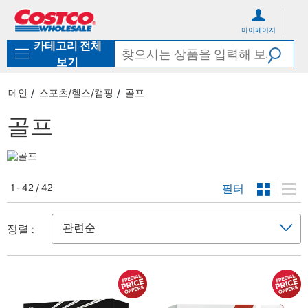
컨
메
텐
뉴
마이페이지
츠
로
카테고리 전체
로
바
바
로
보기
로
가
가
기
메인
스포츠/헬스/캠핑
골프
기
골프
필터
1 - 42 / 42
정렬 :