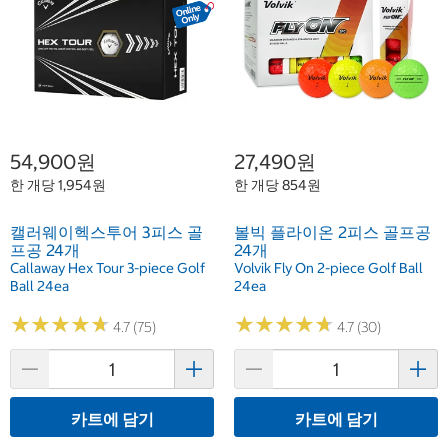
54,900원
27,490원
한 개당 1,954원
한 개당 854원
캘러웨이헥스투어 3피스 골
볼빅 플라이온 2피스 골프공
프공 24개
24개
Callaway Hex Tour 3-piece Golf
Volvik Fly On 2-piece Golf Ball
Ball 24ea
24ea
★
★
★
★
★
★
★
★
★
★
★
★
★
★
★
★
★
★
★
★
4.7 (75)
4.7 (30)
카트에 담기
카트에 담기