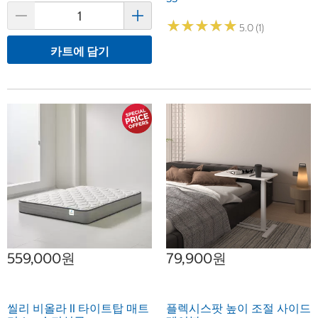
★
★
★
★
★
★
★
★
★
★
5.0 (1)
카트에 담기
559,000원
79,900원
씰리 비올라 II 타이트탑 매트
플렉시스팟 높이 조절 사이드