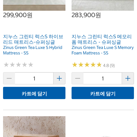
299,900원
283,900원
지누스 그린티 럭스S 하이브
지누스 그린티 럭스S 메모리
리드 매트리스-슈퍼싱글
폼 매트리스 - 슈퍼싱글
Zinus Green Tea Luxe S Hybrid
Zinus Green Tea Luxe S Memory
Mattress - SS
Foam Mattress - SS
★
★
★
★
★
★
★
★
★
★
★
★
★
★
★
★
★
★
★
★
4.8 (9)
카트에 담기
카트에 담기