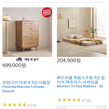
204,900원
699,000원
베드리움 독립스프링 3단 접
이식 매트리스-슈퍼싱글
핀란디아 마로네 5단 서랍장
Bedrium Tri-fold Mattress - SS
Finlandia Marrone 5-Drawer
Dresser
★
★
★
★
★
★
★
★
★
★
4.7 (3)
★
★
★
★
★
★
★
★
★
★
5.0 (1)