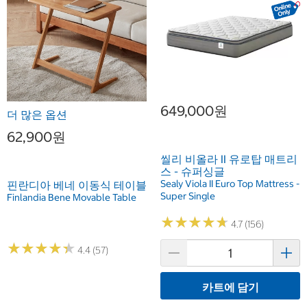
649,000원
더 많은 옵션
62,900원
씰리 비올라 II 유로탑 매트리
스 - 슈퍼싱글
Sealy Viola II Euro Top Mattress -
핀란디아 베네 이동식 테이블
Super Single
Finlandia Bene Movable Table
★
★
★
★
★
★
★
★
★
★
4.7 (156)
★
★
★
★
★
★
★
★
★
★
4.4 (57)
카트에 담기