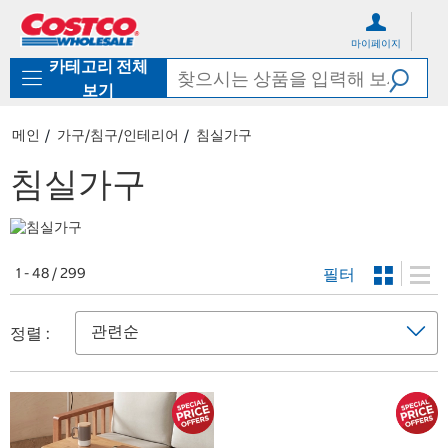
컨
메
텐
뉴
마이페이지
츠
로
카테고리 전체
로
바
바
로
보기
로
가
가
기
메인
가구/침구/인테리어
침실가구
기
침실가구
필터
1 - 48 / 299
정렬 :