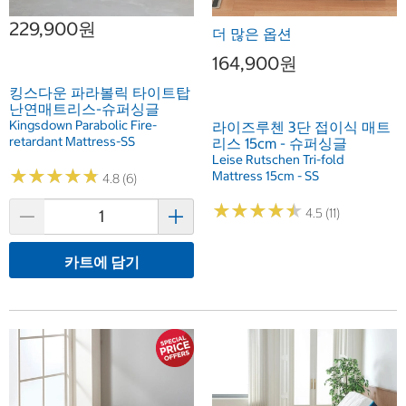
229,900원
더 많은 옵션
164,900원
킹스다운 파라볼릭 타이트탑
난연매트리스-슈퍼싱글
Kingsdown Parabolic Fire-
라이즈루첸 3단 접이식 매트
retardant Mattress-SS
리스 15cm - 슈퍼싱글
Leise Rutschen Tri-fold
★
★
★
★
★
★
★
★
★
★
Mattress 15cm - SS
4.8 (6)
★
★
★
★
★
★
★
★
★
★
4.5 (11)
카트에 담기