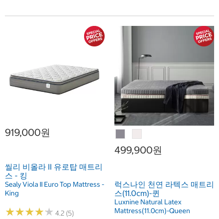
919,000원
499,900원
씰리 비올라 II 유로탑 매트리
스 - 킹
럭스나인 천연 라텍스 매트리
Sealy Viola II Euro Top Mattress -
스(11.0cm)-퀸
King
Luxnine Natural Latex
★
★
★
★
★
★
★
★
★
★
Mattress(11.0cm)-Queen
4.2 (5)