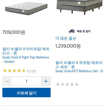
709,000원
더 많은 옵션
1,239,000원
씰리 비올라 II 타이트탑 매트
리스 - 퀸
Sealy Viola II Tight Top Mattress
- Queen
씰리 비올라 II 유로탑 매트리
스 세트 - 퀸
★
★
★
★
★
★
★
★
★
★
Sealy Viola II ET Mattress Set - Q
4.7 (51)
★
★
★
★
★
★
★
★
★
★
카트에 담기