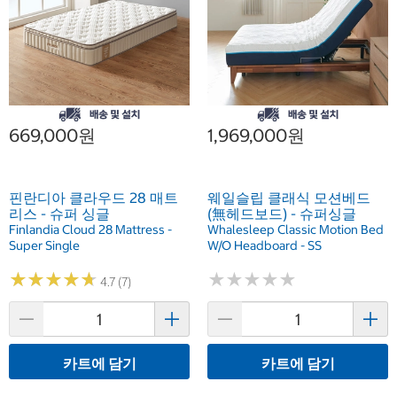
669,000원
1,969,000원
핀란디아 클라우드 28 매트
웨일슬립 클래식 모션베드
리스 - 슈퍼 싱글
(無헤드보드) - 슈퍼싱글
Finlandia Cloud 28 Mattress -
Whalesleep Classic Motion Bed
Super Single
W/O Headboard - SS
★
★
★
★
★
★
★
★
★
★
★
★
★
★
★
★
★
★
★
★
4.7 (7)
카트에 담기
카트에 담기