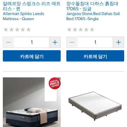
알레르망 스핑크스 리즈 매트
장수돌침대 다하스 흙침대
리스 - 퀸
1706S - 싱글
Allerman Spinks Leeds
Jangsoo Stone Bed Dahas Soil
Mattress - Queen
Bed 1706S -Single
★
★
★
★
★
★
★
★
★
★
★
★
★
★
★
★
★
★
★
★
카트에 담기
카트에 담기