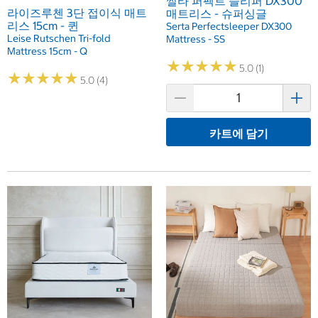
썰타 퍼펙트 슬리퍼 DX300
라이즈루첸 3단 접이식 매트
매트리스 - 슈퍼싱글
리스 15cm - 퀸
Serta Perfectsleeper DX300
Leise Rutschen Tri-fold
Mattress - SS
Mattress 15cm - Q
★
★
★
★
★
★
★
★
★
★
5.0 (1)
★
★
★
★
★
★
★
★
★
★
5.0 (4)
카트에 담기