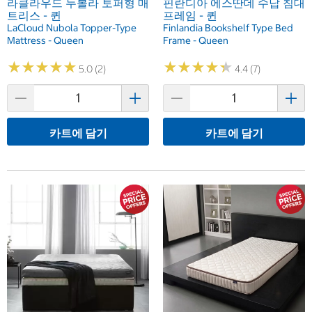
라클라우드 누볼라 토퍼형 매
핀란디아 에스딴데 수납 침대
트리스 - 퀸
프레임 - 퀸
LaCloud Nubola Topper-Type
Finlandia Bookshelf Type Bed
Mattress - Queen
Frame - Queen
★
★
★
★
★
★
★
★
★
★
★
★
★
★
★
★
★
★
★
★
5.0 (2)
4.4 (7)
카트에 담기
카트에 담기