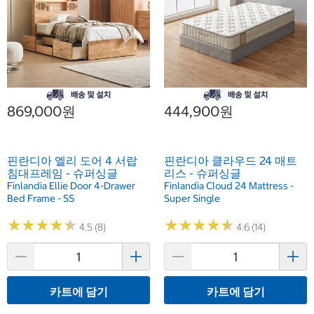
869,000원
444,900원
핀란디아 엘리 도어 4 서랍
핀란디아 클라우드 24 매트
침대프레임 - 슈퍼싱글
리스 - 슈퍼싱글
Finlandia Ellie Door 4-Drawer
Finlandia Cloud 24 Mattress -
Bed Frame - SS
Super Single
★
★
★
★
★
★
★
★
★
★
★
★
★
★
★
★
★
★
★
★
4.5 (8)
4.6 (14)
카트에 담기
카트에 담기