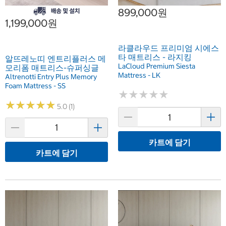
899,000원
1,199,000원
라클라우드 프리미엄 시에스
타 매트리스 - 라지킹
알뜨레노띠 엔트리플러스 메
LaCloud Premium Siesta
모리폼 매트리스-슈퍼싱글
Mattress - LK
Altrenotti Entry Plus Memory
Foam Mattress - SS
★
★
★
★
★
★
★
★
★
★
★
★
★
★
★
★
★
★
★
★
5.0 (1)
카트에 담기
카트에 담기