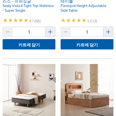
리스 - 슈퍼싱글
테이블
Sealy Viola II Tight Top Mattress
Flexispot Height Adjustable
- Super Single
Side Table
★
★
★
★
★
★
★
★
★
★
★
★
★
★
★
★
★
★
★
★
4.7 (66)
5.0 (3)
카트에 담기
카트에 담기