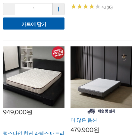
★
★
★
★
★
★
★
★
★
★
4.1 (16)
카트에 담기
949,000원
더 많은 옵션
479,900원
럭스나인 천연 라텍스 매트리