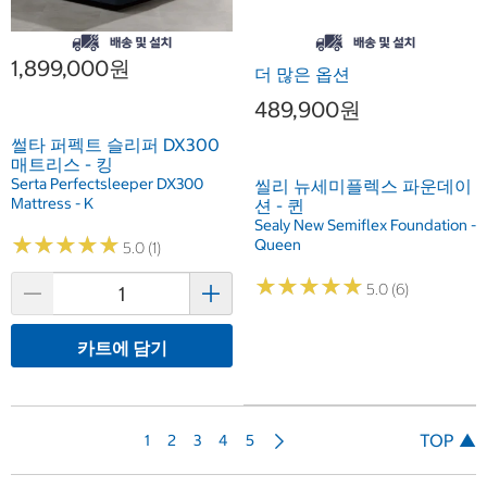
1,899,000원
더 많은 옵션
489,900원
썰타 퍼펙트 슬리퍼 DX300
매트리스 - 킹
Serta Perfectsleeper DX300
씰리 뉴세미플렉스 파운데이
Mattress - K
션 - 퀸
Sealy New Semiflex Foundation -
★
★
★
★
★
★
★
★
★
★
Queen
5.0 (1)
★
★
★
★
★
★
★
★
★
★
5.0 (6)
카트에 담기
다
TOP ▲
1
2
3
4
5
음