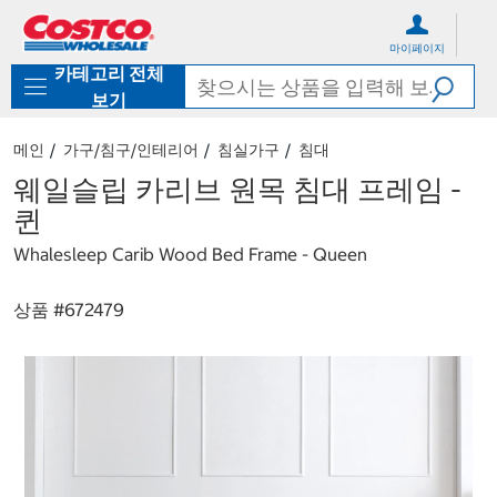
컨
메
텐
뉴
마이페이지
츠
로
카테고리 전체
로
바
바
로
보기
로
가
가
기
메인
가구/침구/인테리어
침실가구
침대
기
웨일슬립 카리브 원목 침대 프레임 -
퀸
Whalesleep Carib Wood Bed Frame - Queen
상품 #
672479