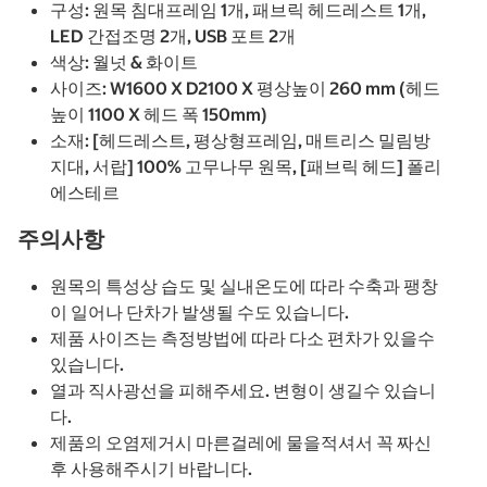
구성: 원목 침대프레임 1개, 패브릭 헤드레스트 1개,
LED 간접조명 2개, USB 포트 2개
색상: 월넛 & 화이트
사이즈: W1600 X D2100 X 평상높이 260 mm (헤드
높이 1100 X 헤드 폭 150mm)
소재: [헤드레스트, 평상형프레임, 매트리스 밀림방
지대, 서랍] 100% 고무나무 원목, [패브릭 헤드] 폴리
에스테르
주의사항
원목의 특성상 습도 및 실내온도에 따라 수축과 팽창
이 일어나 단차가 발생될 수도 있습니다.
제품 사이즈는 측정방법에 따라 다소 편차가 있을수
있습니다.
열과 직사광선을 피해주세요. 변형이 생길수 있습니
다.
제품의 오염제거시 마른걸레에 물을적셔서 꼭 짜신
후 사용해주시기 바랍니다.