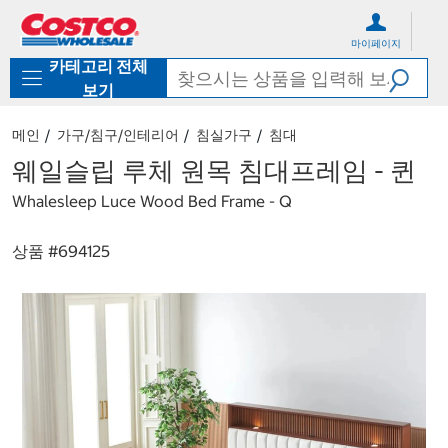
컨
메
텐
뉴
마이페이지
츠
로
카테고리 전체
로
바
바
로
보기
로
가
가
기
메인
가구/침구/인테리어
침실가구
침대
기
웨일슬립 루체 원목 침대프레임 - 퀸
Whalesleep Luce Wood Bed Frame - Q
상품 #
694125