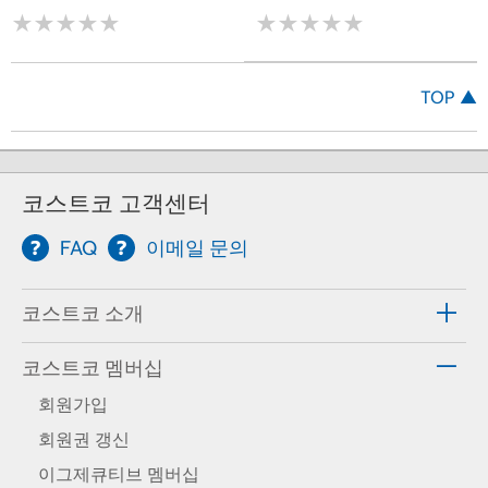
★
★
★
★
★
★
★
★
★
★
★
★
★
★
★
★
★
★
★
★
TOP ▲
코스트코 고객센터
FAQ
이메일 문의
코스트코 소개
코스트코 멤버십
회원가입
회원권 갱신
이그제큐티브 멤버십