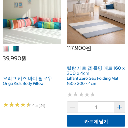
117,900원
39,990원
릴팡 제로 갭 폴딩 매트 160 x
200 x 4cm
오리고 키즈 바디 필로우
Lilfant Zero Gap Folding Mat
Origo Kids Body Pillow
160 x 200 x 4cm
★
★
★
★
★
★
★
★
★
★
★
★
★
★
★
★
★
★
★
★
4.5 (24)
카트에 담기