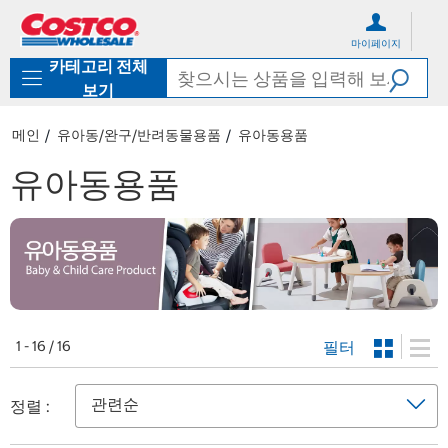
컨
메
텐
뉴
마이페이지
츠
로
카테고리 전체
로
바
바
로
보기
로
가
가
기
메인
유아동/완구/반려동물용품
유아동용품
기
유아동용품
필터
1 - 16 / 16
정렬 :