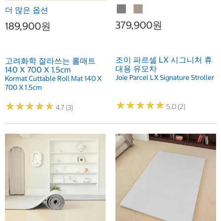
더 많은 옵션
379,900원
189,900원
조이 파르셀 LX 시그니처 휴
고려화학 잘라쓰는 롤매트
대용 유모차
140 X 700 X 1.5cm
Joie Parcel LX Signature Stroller
Kormat Cuttable Roll Mat 140 X
700 X 1.5cm
★
★
★
★
★
★
★
★
★
★
★
★
★
★
★
★
★
★
★
★
5.0 (2)
4.7 (3)