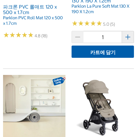
130 X 190 X 1.2cm
Parklon La Pure Soft Mat 130 X
파크론 PVC 롤매트 120 x
190 X 1.2cm
500 x 1.7cm
Parklon PVC Roll Mat 120 x 500
★
★
★
★
★
★
★
★
★
★
x 1.7cm
5.0 (5)
★
★
★
★
★
★
★
★
★
★
4.8 (18)
카트에 담기