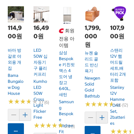
114,9
16,49
1,799,
107,9
회원
00원
0원
000
00원
전용 아
원
이템
바마 방
LED
스탠리
삼성
뉴젠 솔
갈로 야
50W 십
12V 햄
Bespok
리드 골
외용 개
자등기
머드릴
E 키친핏
드 반신
집
구 플리
세트,배
맥스 4
욕기
커프리
터리 2개
Bama
도어 냉
Newgen
포함
Bungalo
Kumho
장고
Solid
W Dog
LED
Stanley
640L,
Gold
House
50W
12V
새틴
Bathtub
Cross
Hamme
★
★
★
★
★
★
★
★
★
★
Samsun
3.7 (6)
★
★
★
★
★
★
★
★
★
★
4.6 (12)
Light
R Drill
G
Flicker
Set,
Bespok
Free
2batteri
E
Es
★
★
★
★
★
★
★
★
★
★
Kitchen
5.0 (1)
카트에 담기
★
★
★
★
★
★
Fit
카트에 담기