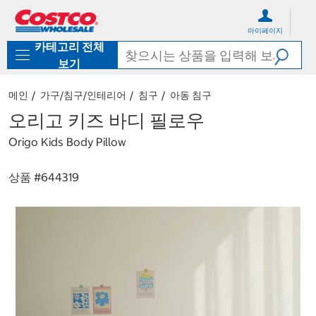
컨
메
텐
뉴
마이페이지
츠
로
카테고리 전체
로
바
바
로
보기
로
가
가
기
메인
가구/침구/인테리어
침구
아동 침구
기
오리고 키즈 바디 필로우
Origo Kids Body Pillow
상품 #
644319