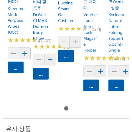
100매
바디 필
프 거치
(5.0cm)
Luxnine
로우
대
- 싱글
Kleenex
Smart
Multi
Dr.Well
Gel
Vendict
Korfoam
Purpose
C1 MAX
Cushion
Lunar
Natural
Wipes
Duraron
Aero
Latex
★
★
★
★
★
★
★
★
★
★
4.0 (21)
100ct
Body
Lock
Folding
Pillow
Magsaf
Topper(
★
★
★
★
★
★
★
★
★
★
4.8 (93)
E
5.0cm)-
★
★
★
★
★
★
★
★
★
★
5.0 (1)
Holder
Single
카트에 담기
★
★
★
★
★
★
★
★
★
★
★
★
★
★
★
★
4.8 (6)
카트에 담기
카트에 담기
카트에 담기
카트에 
유사 상품