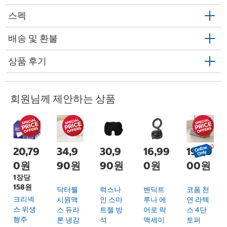
스펙
배송 및 환불
상품 후기
회원님께 제안하는 상품
20,79
34,9
30,9
16,99
199,9
0원
90원
90원
0원
00원
1장당
158원
닥터웰
럭스나
벤딕트
코폼 천
크리넥
시원맥
인 스마
루나 에
연 라텍
스 위생
스 듀라
트젤 방
어로 락
스 4단
행주
론 냉감
석
맥세이
토퍼