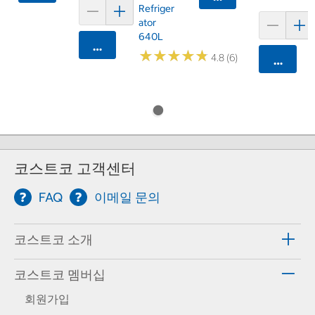
Refriger
Ator
640L
카트에 담기
★
★
★
★
★
★
★
★
★
★
4.8 (6)
카트에 
코스트코 고객센터
FAQ
이메일 문의
코스트코 소개
코스트코 멤버십
회원가입