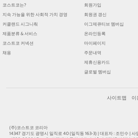
코스트코는?
회원가입
지속 가능을 위한 사회적 가치 경영
회원권 갱신
커클랜드 시그니춰
이그제큐티브 멤버십
제품분류 & 서비스
온라인등록
코스트코 커넥션
마이페이지
채용
주문내역
제휴신용카드
글로벌 멤버십
사이트맵
이
(주)코스트코 코리아
14347 경기도 광명시 일직로 40 (일직동 163-3) | 대표자 : 조민수 | 사