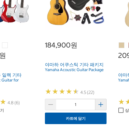
184,900원
0원
20
야마하 어쿠스틱 기타 패키지
Yamaha Acoustic Guitar Package
 일렉 기타
야마
 Guitar for
Yamah
★
★
★
★
★
★
★
★
★
★
4.5 (22)
★
★
★
★
4.8 (6)
하기
상
카트에 담기