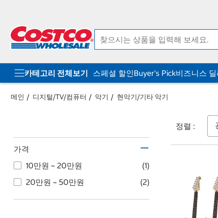
컨
메
텐
뉴
츠
로
로
바
바
로
로
가
가
기
기
카테고리 전체보기
스페셜 할인
Buyer's Pick
비즈니스 
메인
디지털/TV/컴퓨터
악기
현악기/기타 악기
정렬 :
가격
10만원 ~ 20만원
(1)
20만원 ~ 50만원
(2)