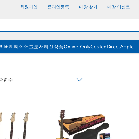
회원가입
온라인등록
매장 찾기
매장 이벤트
딜리버리
타이어
그로서리
신상품
Online-Only
CostcoDirect
Apple