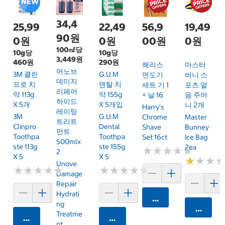
34,4
25,99
22,49
56,9
19,49
90원
0원
0원
00원
0원
100㎖당
10g당
10g당
3,449원
460원
290원
해리스
마스터
어노브
3M 클린
G.U.M
면도기
버니 스
데미지
프로 치
덴탈 치
세트 기 1
포츠 얼
리페어
약 113g
약 155g
+ 날 16
음 주머
하이드
X 5개
X 5개입
니 2개
Harry's
레이팅
3M
G.U.M
Chrome
Master
트리트
Clinpro
Dental
Shave
Bunney
먼트
Toothpa
Toothpa
Set 16ct
Ice Bag
500mlx
Ste 113g
Ste 155g
2ea
★
★
★
★
★
★
★
★
★
★
2
X 5
X 5
★
★
★
★
★
★
Unove
★
★
★
★
★
★
★
★
★
★
★
★
★
★
★
★
★
★
★
★
Damage
Repair
Hydrati
카트에 담기
Ng
카트에 
Treatme
카트에 담기
카트에 담기
Nt