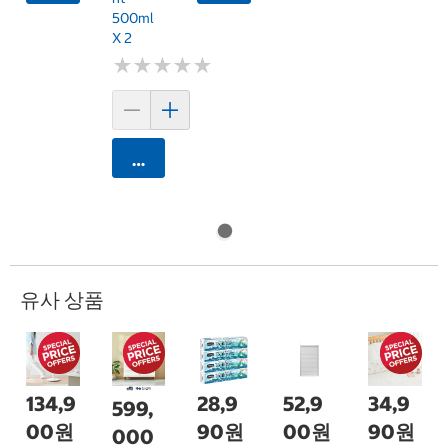
500ml
X 2
★
★
★
★
★
★
★
★
★
★
카트에 담기
유사 상품
134,9
28,9
52,9
34,9
599,
00원
90원
00원
90원
000