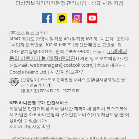
영상정보처리기기운영·관리방침
상표 사용 지침
(주)코스트코 코리아
14347 경기도 광명시 일직로 40 (일직동 163-3) | 대표자 : 조민수
| 사업자 등록번호 : 107-81-63829 | 통신판매업 신고번호 : 제
고객센터
2013-경기광명-0013호 | 전화 : 1899-9900 | E-mail :
문의 바로가기 ▶ (매장/온라인)
| 개인 정보 보호책임자 : 한
webmanager@costcokr.com
신(E-mail :
) | 호스팅제공자 :
사업자정보확인
Google Ireland Ltd. |
[인증범위] 코스트코 온라인몰 서비스 운영(심사받지 않은 물
리적 인프라 제외)
[유효기간] 2024.10.20 - 2027.10.19
KEB 하나은행 구매 안전서비스
회원님은 안전거래를 위해 실시간 계좌이체 결제시 코스트코에
서 가입한 KEB 하나은행의 구매안전서비스(채무지급보증)를 이
용하실 수 있습니다.
서비스 가입사실 확인
©
2026
Costco Wholesale Corporation.
All rights reserved.