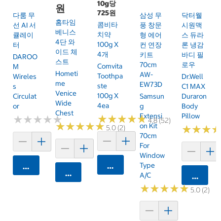
10g당
원
725원
다룸 무
삼성 무
닥터웰
홈타임
콤비타
선 AI 서
풍 창문
시원맥
베니스
치약
큘레이
형 에어
스 듀라
4단 와
100g X
터
컨 연장
론 냉감
이드 체
4개
키트
바디 필
DAROO
스트
70cm
로우
Comvita
M
Hometi
AW-
Toothpa
Wireles
Dr.Well
Me
EW73D
Ste
S
C1 MAX
Venice
100g X
Circulat
Samsun
Duraron
Wide
4ea
Or
G
Body
Chest
Extensi
Pillow
★
★
★
★
★
★
★
★
★
★
★
★
★
★
★
★
★
★
★
★
4.8 (52)
★
★
★
★
★
★
★
★
★
★
On Kit
★
★
★
★
★
★
5.0 (2)
70cm
For
Window
카트에 담기
Type
카트에 담기
카트에 담기
A/C
카트에 
★
★
★
★
★
★
★
★
★
★
5.0 (2)