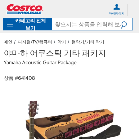
컨
메
텐
뉴
마이페이지
츠
로
카테고리 전체
로
바
바
로
보기
로
가
가
기
메인
디지털/TV/컴퓨터
악기
현악기/기타 악기
기
야마하 어쿠스틱 기타 패키지
Yamaha Acoustic Guitar Package
상품 #
641408