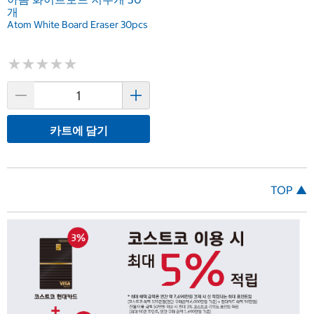
개
Atom White Board Eraser 30pcs
★
★
★
★
★
★
★
★
★
★
카트에 담기
TOP ▲