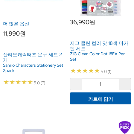
36,990원
더 많은 옵션
11,990원
지그 클린 컬러 닷 18색 마카
펜 세트
ZIG Clean Color Dot 18EA Pen
산리오캐릭터즈 문구 세트 2
Set
개
Sanrio Characters Stationery Set
★
★
★
★
★
★
★
★
★
★
2pack
5.0 (1)
★
★
★
★
★
★
★
★
★
★
5.0 (7)
카트에 담기