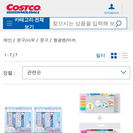
컨
메
텐
뉴
마이페이지
츠
로
카테고리 전체
로
바
바
로
보기
로
가
가
기
메인
문구/사무
문구
형광펜/마커
기
필터
1 - 7 / 7
정렬 :