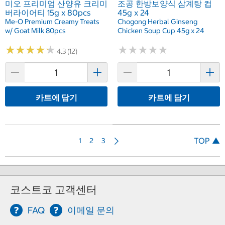
미오 프리미엄 산양유 크리미
조공 한방보양식 삼계탕 컵
버라이어티 15g x 80pcs
45g x 24
Me-O Premium Creamy Treats
Chogong Herbal Ginseng
w/ Goat Milk 80pcs
Chicken Soup Cup 45g x 24
★
★
★
★
★
★
★
★
★
★
★
★
★
★
★
★
★
★
★
★
4.3 (12)
카트에 담기
카트에 담기
다
TOP ▲
1
2
3
음
코스트코 고객센터
FAQ
이메일 문의