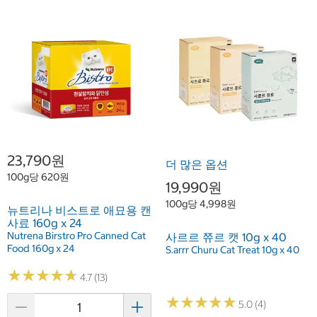
23,790원
더 많은 옵션
100g당 620원
19,990원
100g당 4,998원
뉴트리나 비스트로 애묘용 캔
사료 160g x 24
Nutrena Birstro Pro Canned Cat
사르르 쮸르 캣 10g x 40
Food 160g x 24
S.arrr Churu Cat Treat 10g x 40
★
★
★
★
★
★
★
★
★
★
4.7 (13)
★
★
★
★
★
★
★
★
★
★
5.0 (4)