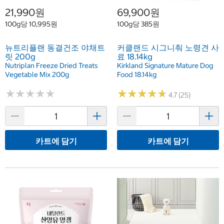
21,990원
69,900원
100g당 10,995원
100g당 385원
뉴트리플랜 동결건조 야채트
커클랜드 시그니춰 노령견 사
릿 200g
료 18.14kg
Nutriplan Freeze Dried Treats
Kirkland Signature Mature Dog
Vegetable Mix 200g
Food 18.14kg
★
★
★
★
★
★
★
★
★
★
★
★
★
★
★
★
★
★
★
★
4.7 (25)
카트에 담기
카트에 담기