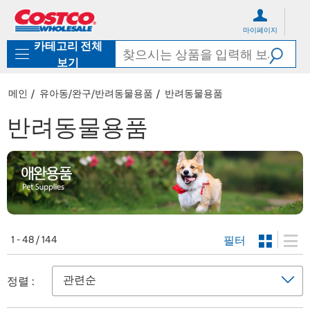
컨
메
텐
뉴
마이페이지
츠
로
카테고리 전체
로
바
바
로
보기
로
가
가
기
메인
유아동/완구/반려동물용품
반려동물용품
기
반려동물용품
필터
1 - 48 / 144
정렬 :