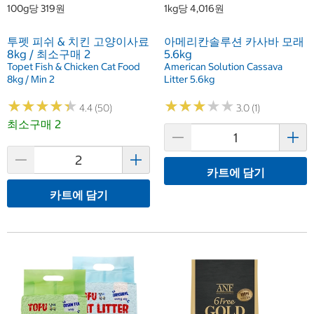
100g당 319원
1kg당 4,016원
투펫 피쉬 & 치킨 고양이사료
아메리칸솔루션 카사바 모래
8kg / 최소구매 2
5.6kg
Topet Fish & Chicken Cat Food
American Solution Cassava
8kg / Min 2
Litter 5.6kg
★
★
★
★
★
★
★
★
★
★
★
★
★
★
★
★
★
★
★
★
4.4 (50)
3.0 (1)
최소구매 2
카트에 담기
카트에 담기