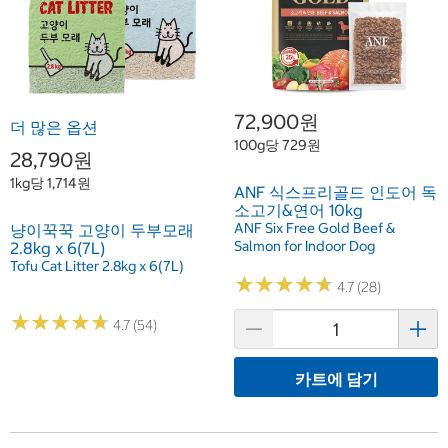
72,900원
더 많은 옵션
100g당 729원
28,790원
1kg당 1,714원
ANF 식스프리골드 인도어 독
소고기&연어 10kg
ANF Six Free Gold Beef &
냥이꾹꾹 고양이 두부모래
Salmon for Indoor Dog
2.8kg x 6(7L)
Tofu Cat Litter 2.8kg x 6(7L)
★
★
★
★
★
★
★
★
★
★
4.7 (28)
★
★
★
★
★
★
★
★
★
★
4.7 (54)
카트에 담기