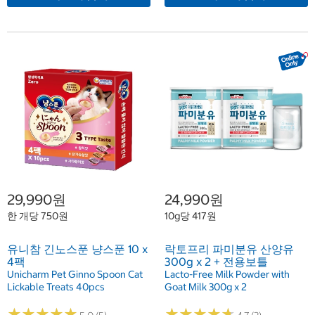
29,990원
24,990원
한 개당 750원
10g당 417원
유니참 긴노스푼 냥스푼 10 x
락토프리 파미분유 산양유
4팩
300g x 2 + 전용보틀
Unicharm Pet Ginno Spoon Cat
Lacto-Free Milk Powder with
Lickable Treats 40pcs
Goat Milk 300g x 2
★
★
★
★
★
★
★
★
★
★
★
★
★
★
★
★
★
★
★
★