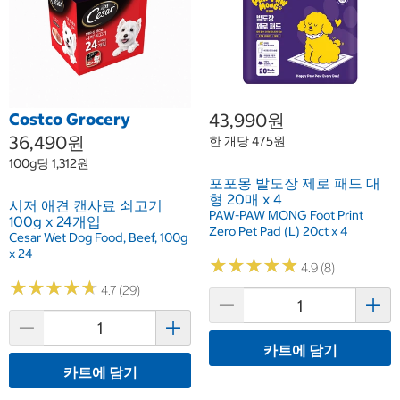
Costco Grocery
43,990원
36,490원
한 개당 475원
100g당 1,312원
포포몽 발도장 제로 패드 대
형 20매 x 4
시저 애견 캔사료 쇠고기
PAW-PAW MONG Foot Print
100g x 24개입
Zero Pet Pad (L) 20ct x 4
Cesar Wet Dog Food, Beef, 100g
x 24
★
★
★
★
★
★
★
★
★
★
4.9 (8)
★
★
★
★
★
★
★
★
★
★
4.7 (29)
카트에 담기
카트에 담기