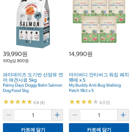
39,990원
14,990원
100g당 800원
파미데이즈 도기반 산양유 연
마이버디 안티버그 워킹 패치
어 애견사료 5kg
18매 x 5
Palmy Days Doggy Bahn Salmon
My Buddy Anti-Bug Walking
Dog Food 5kg
Patch 18ct x 5
★
★
★
★
★
★
★
★
★
★
★
★
★
★
★
★
★
★
★
★
4.8 (4)
4.0 (1)
카트에 담기
카트에 담기