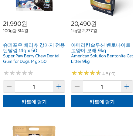
21,990원
20,490원
100g당 314원
1kg당 2,277원
슈퍼포우 베리츄 강아지 전용
아메리칸솔루션 벤토나이트
덴탈껌 14g x 50
고양이 모래 9kg
Super Paw Berry Chew Dental
American Solution Bentonite Cat
Gum for Dogs 14g x 50
Litter 9kg
★
★
★
★
★
★
★
★
★
★
★
★
★
★
★
★
★
★
★
★
4.6 (10)
카트에 담기
카트에 담기