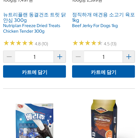
100g당 7,497원
100g당 2,399원
뉴트리플랜 동결건조 트릿 닭
정직하개 애견용 소고기 육포
안심 300g
1kg
Nutriplan Freeze Dried Treats
Beef Jerky For Dogs 1kg
Chicken Tender 300g
★
★
★
★
★
★
★
★
★
★
★
★
★
★
★
★
★
★
★
★
4.8 (10)
4.5 (13)
카트에 담기
카트에 담기