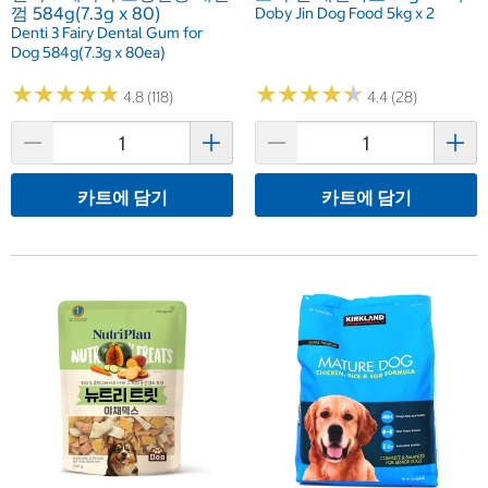
껌 584g(7.3g x 80)
Doby Jin Dog Food 5kg x 2
Denti 3 Fairy Dental Gum for
Dog 584g(7.3g x 80ea)
★
★
★
★
★
★
★
★
★
★
★
★
★
★
★
★
★
★
★
★
4.8 (118)
4.4 (28)
카트에 담기
카트에 담기