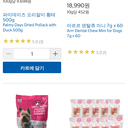
100g당 4,698원
18,990원
10g당 452원
파미데이즈 오리말이 황태
500g
Palmy Days Dried Pollack with
아르르 덴탈츄 미니 7g x 60
Duck 500g
Arrr Dental Chew Mini for Dogs
7g x 60
★
★
★
★
★
★
★
★
★
★
5.0 (3)
★
★
★
★
★
★
★
★
★
★
5.0 (1)
카트에 담기