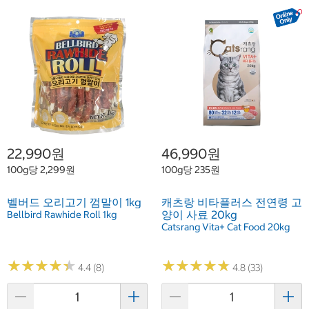
22,990원
46,990원
100g당 2,299원
100g당 235원
벨버드 오리고기 껌말이 1kg
캐츠랑 비타플러스 전연령 고
양이 사료 20kg
Bellbird Rawhide Roll 1kg
Catsrang Vita+ Cat Food 20kg
★
★
★
★
★
★
★
★
★
★
★
★
★
★
★
★
★
★
★
★
4.4 (8)
4.8 (33)