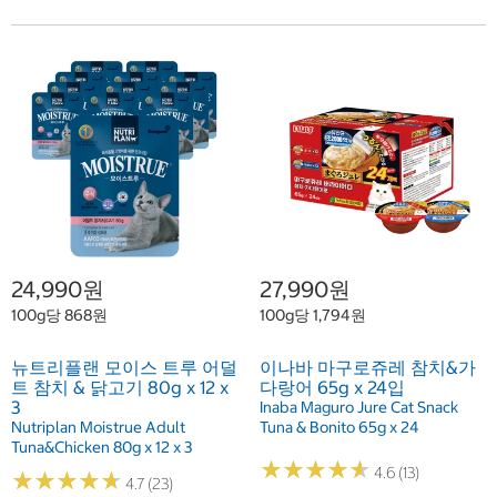
24,990원
27,990원
100g당 868원
100g당 1,794원
뉴트리플랜 모이스 트루 어덜
이나바 마구로쥬레 참치&가
트 참치 & 닭고기 80g x 12 x
다랑어 65g x 24입
3
Inaba Maguro Jure Cat Snack
Nutriplan Moistrue Adult
Tuna & Bonito 65g x 24
Tuna&Chicken 80g x 12 x 3
★
★
★
★
★
★
★
★
★
★
4.6 (13)
★
★
★
★
★
★
★
★
★
★
4.7 (23)