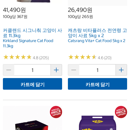
41,490원
26,490원
100g당 367원
100g당 265원
커클랜드 시그니춰 고양이 사
캐츠랑 비타플러스 전연령 고
료 11.3kg
양이 사료 5kg x 2
Kirkland Signature Cat Food
Catsrang Vita+ Cat Food 5kg x 2
11.3kg
★
★
★
★
★
★
★
★
★
★
★
★
★
★
★
★
★
★
★
★
4.8 (205)
4.6 (20)
카트에 담기
카트에 담기