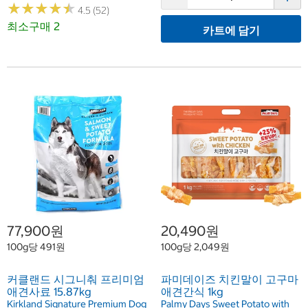
★
★
★
★
★
★
★
★
★
★
4.5 (52)
최소구매 2
카트에 담기
77,900원
20,490원
100g당 491원
100g당 2,049원
커클랜드 시그니춰 프리미엄
파미데이즈 치킨말이 고구마
애견사료 15.87kg
애견간식 1kg
Kirkland Signature Premium Dog
Palmy Days Sweet Potato with