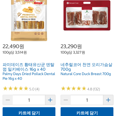
22,490원
23,290원
100g당 3,514원
100g당 3,327원
파미데이즈 황태유산균 덴탈
네추럴코어 천연 오리가슴살
껌 밀키베이스 16g x 40
700g
Palmy Days Dried Pollack Dental
Natural Core Duck Breast 700g
Pie 16g x 40
★
★
★
★
★
★
★
★
★
★
★
★
★
★
★
★
★
★
★
★
5.0 (4)
4.8 (132)
카트에 담기
카트에 담기