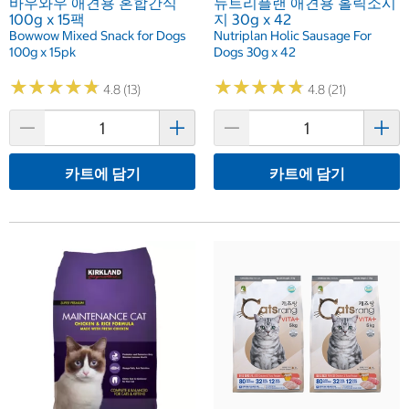
바우와우 애견용 혼합간식
뉴트리플랜 애견용 홀릭소시
100g x 15팩
지 30g x 42
Bowwow Mixed Snack for Dogs
Nutriplan Holic Sausage For
100g x 15pk
Dogs 30g x 42
★
★
★
★
★
★
★
★
★
★
★
★
★
★
★
★
★
★
★
★
4.8 (13)
4.8 (21)
카트에 담기
카트에 담기