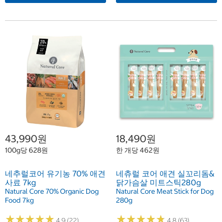
43,990원
18,490원
100g당 628원
한 개당 462원
네추럴코어 유기농 70% 애견
네츄럴 코어 애견 실꼬리돔&
사료 7kg
닭가슴살 미트스틱280g
Natural Core 70% Organic Dog
Natural Core Meat Stick for Dog
Food 7kg
280g
★
★
★
★
★
★
★
★
★
★
★
★
★
★
★
★
★
★
★
★
4.9 (22)
4.8 (63)