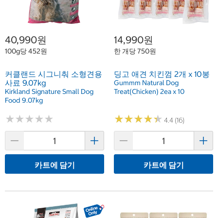
40,990원
14,990원
100g당 452원
한 개당 750원
커클랜드 시그니춰 소형견용
딩고 애견 치킨껌 2개 x 10봉
사료 9.07kg
Gummm Natural Dog
Kirkland Signature Small Dog
Treat(Chicken) 2ea x 10
Food 9.07kg
★
★
★
★
★
★
★
★
★
★
★
★
★
★
★
★
★
★
★
★
4.4 (16)
카트에 담기
카트에 담기