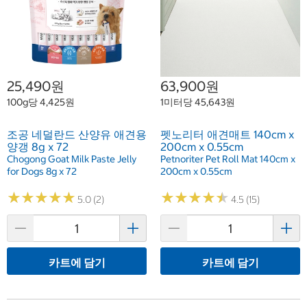
25,490원
63,900원
100g당 4,425원
1미터당 45,643원
조공 네덜란드 산양유 애견용
펫노리터 애견매트 140cm x
양갱 8g x 72
200cm x 0.55cm
Chogong Goat Milk Paste Jelly
Petnoriter Pet Roll Mat 140cm x
for Dogs 8g x 72
200cm x 0.55cm
★
★
★
★
★
★
★
★
★
★
★
★
★
★
★
★
★
★
★
★
5.0 (2)
4.5 (15)
카트에 담기
카트에 담기