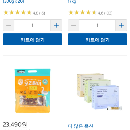
(300g x 20)
17kg
★
★
★
★
★
★
★
★
★
★
★
★
★
★
★
★
★
★
★
★
4.8 (16)
4.6 (103)
카트에 담기
카트에 담기
23,490원
더 많은 옵션