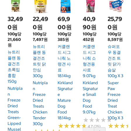
32,49
22,49
69,9
40,9
25,79
0원
0원
00원
90원
0원
100g당
100g당
100g당
100g당
100g당
21,660
7,497원
385원
452원
8,597원
원
뉴트리
커클랜
커클랜
슈퍼포
뉴트리
플랜 동
드 시그
드 시그
우 동결
플랜 동
결건조
니춰 노
니춰 소
건조 트
결건조
트릿 닭
령견 사
형견용
릿 닭가
초록입
안심
료
사료
슴살
홍합
300g
18.14kg
9.07kg
100g X 3
150g
Nutripla
Kirkland
Kirkland
Super
Nutripla
N
Signatur
Signatur
Paw
N
Freeze
E
E Small
Freeze
Freeze
Dried
Mature
Dog
Dried
Dried
Treats
Dog
Food
Treat
Treats
Chicken
Food
9.07kg
Chicken
Green-
Tender
18.14kg
100g X 3
★
★
★
★
★
★
★
★
★
★
Lipped
300g
★
★
★
★
★
★
★
★
★
★
★
★
★
★
★
★
4.7 (25)
Mussel