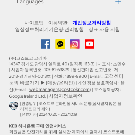
Languages
사이트맵
이용약관
개인정보처리방침
영상정보처리기기운영·관리방침
상표 사용 지침
(주)코스트코 코리아
14347 경기도 광명시 일직로 40 (일직동 163-3) | 대표자 : 조민수
| 사업자 등록번호 : 107-81-63829 | 통신판매업 신고번호 : 제
고객센터
2013-경기광명-0013호 | 전화 : 1899-9900 | E-mail :
문의 바로가기 ▶ (매장/온라인)
| 개인 정보 보호책임자 : 한
webmanager@costcokr.com
신(E-mail :
) | 호스팅제공자 :
사업자정보확인
Google Ireland Ltd. |
[인증범위] 코스트코 온라인몰 서비스 운영(심사받지 않은 물
리적 인프라 제외)
[유효기간] 2024.10.20 - 2027.10.19
KEB 하나은행 구매 안전서비스
회원님은 안전거래를 위해 실시간 계좌이체 결제시 코스트코에