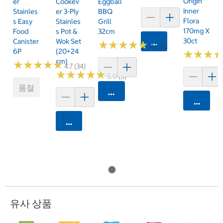
Origin
Er
Cookev
Eggball
Inner
Stainles
Er 3-Ply
BBQ
Flora
S Easy
Stainles
Grill
170mg X
Food
S Pot &
32cm
30ct
Canister
Wok Set
카트에 담기
★
★
★
★
★
★
★
★
★
★
4.7 (6)
6P
(20+24
★
★
★
★
★
★
Cm)
★
★
★
★
★
★
★
★
★
★
4.7 (34)
★
★
★
★
★
★
★
★
★
★
5.0 (5)
품절
카트에 담기
카트에 
카트에 담기
유사 상품