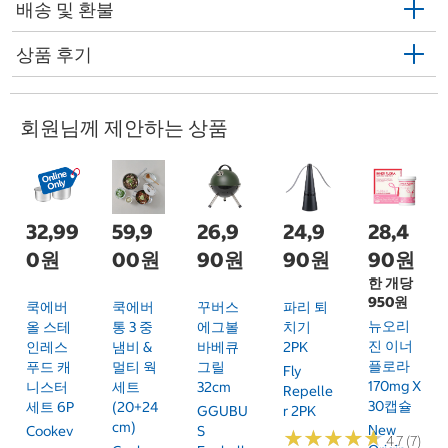
배송 및 환불
상품 후기
회원님께 제안하는 상품
32,99
59,9
26,9
24,9
28,4
0원
00원
90원
90원
90원
한 개당
950원
쿡에버
쿡에버
꾸버스
파리 퇴
뉴오리
올 스테
통 3 중
에그볼
치기
진 이너
인레스
냄비 &
바베큐
2PK
플로라
푸드 캐
멀티 웍
그릴
Fly
170mg X
니스터
세트
32cm
Repelle
30캡슐
세트 6P
(20+24
GGUBU
R 2PK
Cm)
New
Cookev
S
★
★
★
★
★
★
★
★
★
★
4.7 (7)