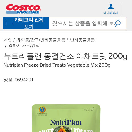
컨
메
텐
뉴
마이페이지
츠
로
카테고리 전체
로
바
바
로
보기
로
가
가
기
메인
유아동/완구/반려동물용품
반려동물용품
기
강아지 사료/간식
뉴트리플랜 동결건조 야채트릿 200g
Nutriplan Freeze Dried Treats Vegetable Mix 200g
상품 #
694291