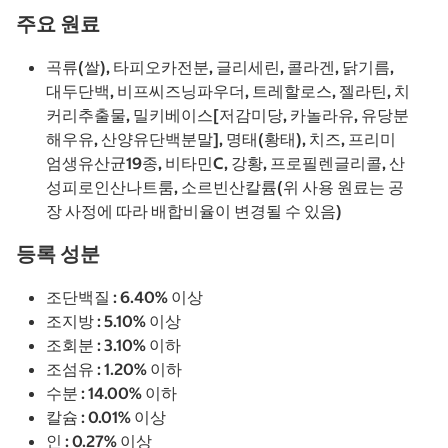
주요 원료
곡류(쌀), 타피오카전분, 글리세린, 콜라겐, 닭기름,
대두단백, 비프씨즈닝파우더, 트레할로스, 젤라틴, 치
커리추출물, 밀키베이스[저감미당, 카놀라유, 유당분
해우유, 산양유단백분말], 명태(황태), 치즈, 프리미
엄생유산균19종, 비타민C, 강황, 프로필렌글리콜, 산
성피로인산나트룸, 소르빈산칼륨(위 사용 원료는 공
장 사정에 따라 배합비율이 변경될 수 있음)
등록 성분
조단백질 : 6.40% 이상
조지방 : 5.10% 이상
조회분 : 3.10% 이하
조섬유 : 1.20% 이하
수분 : 14.00% 이하
칼슘 : 0.01% 이상
인 : 0.27% 이상