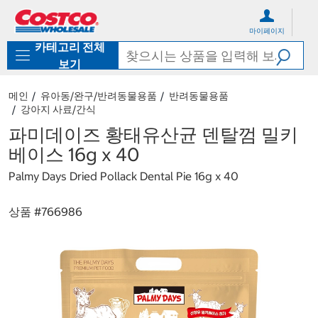
컨
메
텐
뉴
마이페이지
츠
로
카테고리 전체
로
바
바
로
보기
로
가
가
기
메인
유아동/완구/반려동물용품
반려동물용품
기
강아지 사료/간식
파미데이즈 황태유산균 덴탈껌 밀키
베이스 16g x 40
Palmy Days Dried Pollack Dental Pie 16g x 40
상품 #
766986