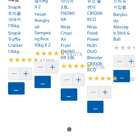
쌀10kg
라이어
듀오 블
스틱 &
X 2
Snapik
3.8L
렌더
지압볼
트러플
FN090
CB100K
Yesan
Barybo
크래커
KR
RCO
Nonghy
Dy
1.16kg
Up
Ninja
Ninja
Massag
Samgwa
Snapik
Crispi
Foodi
E Stick &
Ng Rice
Truffle
Air
Power
Ball
10kg X 2
Cracker
Fryer
Nutri
★
★
★
★
★
★
1.16kg
FN090
DUO
★
★
★
★
★
★
★
★
★
★
4.8 (273)
KR 3.8L
Blender
★
★
★
★
★
★
★
★
★
★
4.7 (159)
CB100K
★
★
★
★
★
★
★
★
★
★
5.0 (6)
RCO
카트에 
★
★
★
★
★
★
★
★
★
★
4.8 (250)
카트에 담기
카트에 담기
카트에 담기
카트에 담기