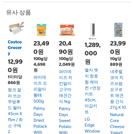
유사 상품
Costco
23,49
20,4
23,99
1,289,
Grocer
0원
90원
0원
000
y
100g당
100g당
10g당
12,99
원
4,698
2,049원
889원
0원
원
엘지 엣
파미데
네추럴
지 창호
1미터당
파미데
이즈 치
코어 치
형 에어
866원
이즈 오
킨말이
즈브림
컨 +연장
리말이
고구마
요구르
윙크 잘
키트
황태
애견간
트 애견
라 쓰는
45cm,
500g
식 1kg
용 간식
주방후
마감키
27g X 10
드 필터
Palmy
Palmy
트
45cm X
Days
Days
Natural
LG
15m / 최
Dried
Sweet
Core
Edge
소 구매
Pollack
Potato
Cheese
Window
2
With
With
Yogurt