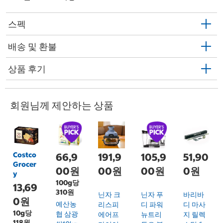
스펙
배송 및 환불
상품 후기
회원님께 제안하는 상품
Costco
66,9
191,9
105,9
51,90
Grocer
00원
00원
00원
0원
y
100g당
13,69
310원
닌자 크
닌자 푸
바리바
0원
예산농
리스피
디 파워
디 마사
10g당
협 삼광
에어프
뉴트리
지 릴렉
118원