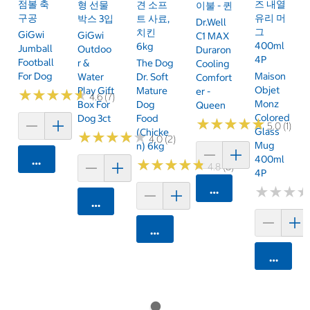
점볼 축
즈 내열
형 선물
견 소프
이불 - 퀸
구공
유리 머
박스 3입
트 사료,
Dr.Well
그
치킨
GiGwi
GiGwi
C1 MAX
400ml
6kg
Jumball
Outdoo
Duraron
4P
Football
R &
The Dog
Cooling
For Dog
Maison
Water
Dr. Soft
Comfort
Objet
Play Gift
Mature
Er -
★
★
★
★
★
★
★
★
★
★
4.6 (7)
Monz
Box For
Dog
Queen
Colored
Dog 3ct
Food
★
★
★
★
★
★
★
★
★
★
5.0 (1)
Glass
(Chicke
★
★
★
★
★
★
★
★
★
★
4.0 (2)
Mug
N) 6kg
400ml
카트에 담기
★
★
★
★
★
★
★
★
★
★
4.8 (8)
4P
카트에 담기
★
★
★
★
★
★
카트에 담기
카트에 담기
카트에 