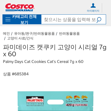
컨
메
텐
뉴
마이페이지
츠
로
카테고리 전체
로
바
바
로
보기
로
가
가
기
메인
유아동/완구/반려동물용품
반려동물용품
기
고양이 사료/간식
파미데이즈 캣쿠키 고양이 시리얼 7g
x 60
Palmy Days Cat Cookies Cat's Cereal 7g x 60
상품 #
685384