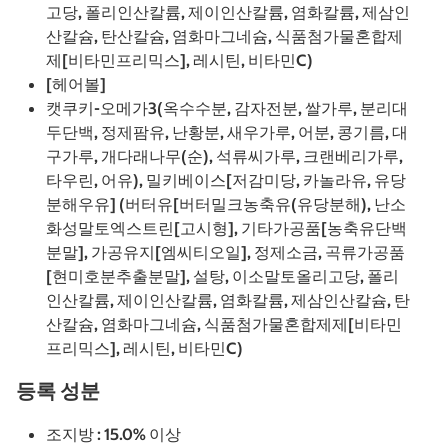
고당, 폴리인산칼륨, 제이인산칼륨, 염화칼륨, 제삼인
산칼슘, 탄산칼슘, 염화마그네슘, 식품첨가물혼합제
제[비타민프리믹스], 레시틴, 비타민C)
[헤어볼]
캣쿠키-오메가3(옥수수분, 감자전분, 쌀가루, 분리대
두단백, 정제팜유, 난황분, 새우가루, 어분, 콩기름, 대
구가루, 개다래나무(순), 석류씨가루, 크랜베리가루,
타우린, 어유), 밀키베이스[저감미당, 카놀라유, 유당
분해우유] (버터유[버터밀크농축유(유당분해), 난소
화성말토엑스트린[고시형], 기타가공품[농축유단백
분말], 가공유지[엠씨티오일], 정제소금, 곡류가공품
[현미호분추출분말], 설탕, 이소말토올리고당, 폴리
인산칼륨, 제이인산칼륨, 염화칼륨, 제삼인산칼슘, 탄
산칼슘, 염화마그네슘, 식품첨가물혼합제제[비타민
프리믹스], 레시틴, 비타민C)
등록 성분
조지방 : 15.0% 이상