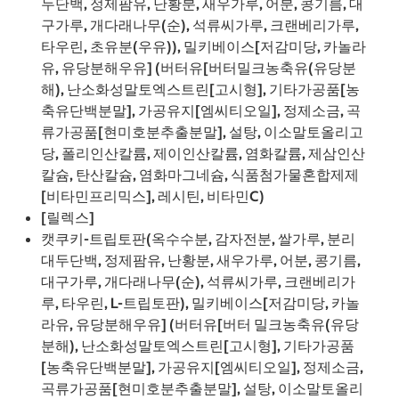
두단백, 정제팜유, 난황분, 새우가루, 어분, 콩기름, 대
구가루, 개다래나무(순), 석류씨가루, 크랜베리가루,
타우린, 초유분(우유)), 밀키베이스[저감미당, 카놀라
유, 유당분해우유] (버터유[버터밀크농축유(유당분
해), 난소화성말토엑스트린[고시형], 기타가공품[농
축유단백분말], 가공유지[엠씨티오일], 정제소금, 곡
류가공품[현미호분추출분말], 설탕, 이소말토올리고
당, 폴리인산칼륨, 제이인산칼륨, 염화칼륨, 제삼인산
칼슘, 탄산칼슘, 염화마그네슘, 식품첨가물혼합제제
[비타민프리믹스], 레시틴, 비타민C)
[릴렉스]
캣쿠키-트립토판(옥수수분, 감자전분, 쌀가루, 분리
대두단백, 정제팜유, 난황분, 새우가루, 어분, 콩기름,
대구가루, 개다래나무(순), 석류씨가루, 크랜베리가
루, 타우린, L-트립토판), 밀키베이스[저감미당, 카놀
라유, 유당분해우유] (버터유[버터 밀크농축유(유당
분해), 난소화성말토엑스트린[고시형], 기타가공품
[농축유단백분말], 가공유지[엠씨티오일], 정제소금,
곡류가공품[현미호분추출분말], 설탕, 이소말토올리