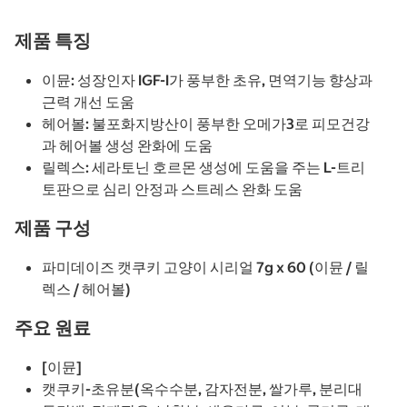
제품 특징
이뮨: 성장인자 IGF-I가 풍부한 초유, 면역기능 향상과
근력 개선 도움
헤어볼: 불포화지방산이 풍부한 오메가3로 피모건강
과 헤어볼 생성 완화에 도움
릴렉스: 세라토닌 호르몬 생성에 도움을 주는 L-트리
토판으로 심리 안정과 스트레스 완화 도움
제품 구성
파미데이즈 캣쿠키 고양이 시리얼 7g x 60 (이뮨 / 릴
렉스 / 헤어볼)
주요 원료
[이뮨]
캣쿠키-초유분(옥수수분, 감자전분, 쌀가루, 분리대