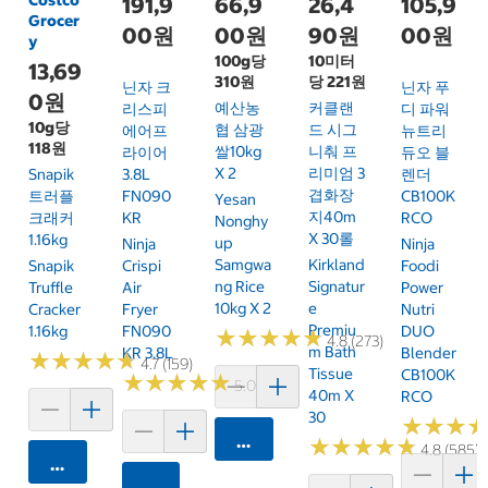
191,9
66,9
26,4
105,9
Grocer
00원
00원
90원
00원
y
100g당
10미터
13,69
310원
당 221원
닌자 크
닌자 푸
0원
예산농
커클랜
리스피
디 파워
10g당
협 삼광
드 시그
에어프
뉴트리
118원
쌀10kg
니춰 프
라이어
듀오 블
X 2
리미엄 3
Snapik
3.8L
렌더
겹화장
트러플
FN090
CB100K
Yesan
지40m
크래커
KR
RCO
Nonghy
X 30롤
1.16kg
Up
Ninja
Ninja
Samgwa
Kirkland
Snapik
Crispi
Foodi
Ng Rice
Signatur
Truffle
Air
Power
10kg X 2
E
Cracker
Fryer
Nutri
Premiu
1.16kg
FN090
DUO
★
★
★
★
★
★
★
★
★
★
4.8 (273)
M Bath
KR 3.8L
Blender
★
★
★
★
★
★
★
★
★
★
4.7 (159)
Tissue
CB100K
★
★
★
★
★
★
★
★
★
★
5.0 (6)
40m X
RCO
30
★
★
★
★
★
★
카트에 담기
★
★
★
★
★
★
★
★
★
★
4.8 (585)
카트에 담기
카트에 담기