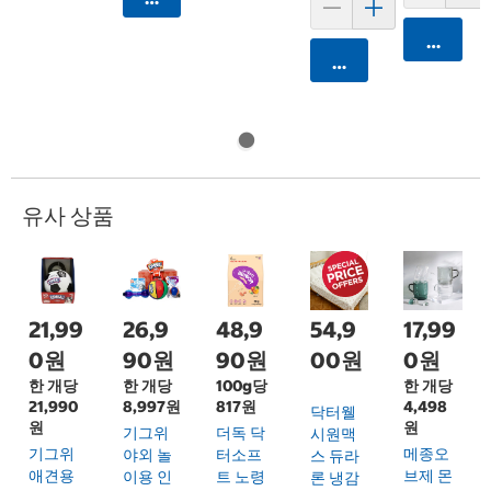
카트에 
카트에 담기
유사 상품
21,99
26,9
48,9
54,9
17,99
0원
90원
90원
00원
0원
한 개당
한 개당
100g당
한 개당
21,990
8,997원
817원
4,498
닥터웰
원
원
기그위
더독 닥
시원맥
기그위
메종오
야외 놀
터소프
스 듀라
애견용
브제 몬
이용 인
트 노령
론 냉감