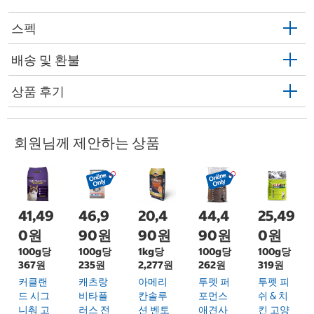
스펙
배송 및 환불
상품 후기
회원님께 제안하는 상품
41,49
46,9
20,4
44,4
25,49
0원
90원
90원
90원
0원
100g당
100g당
1kg당
100g당
100g당
367원
235원
2,277원
262원
319원
커클랜
캐츠랑
아메리
투펫 퍼
투펫 피
드 시그
비타플
칸솔루
포먼스
쉬 & 치
니춰 고
러스 전
션 벤토
애견사
킨 고양