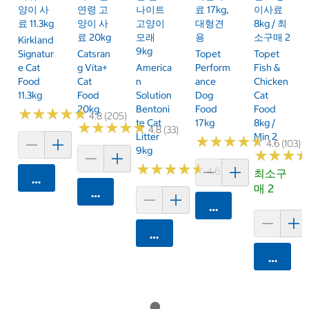
양이 사
연령 고
나이트
료 17kg,
이사료
료 11.3kg
양이 사
고양이
대형견
8kg / 최
료 20kg
모래
용
소구매 2
Kirkland
9kg
Signatur
Catsran
Topet
Topet
E Cat
G Vita+
America
Perform
Fish &
Food
Cat
N
Ance
Chicken
11.3kg
Food
Solution
Dog
Cat
20kg
Bentoni
Food
Food
★
★
★
★
★
★
★
★
★
★
4.8 (205)
Te Cat
17kg
8kg /
★
★
★
★
★
★
★
★
★
★
4.8 (33)
Litter
Min 2
★
★
★
★
★
★
★
★
★
★
4.6 (103)
9kg
★
★
★
★
★
★
★
★
★
★
★
★
★
★
★
★
4.6 (10)
최소구
카트에 담기
매 2
카트에 담기
카트에 담기
카트에 담기
카트에 