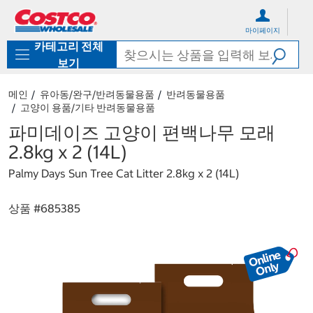
컨
메
텐
뉴
마이페이지
츠
로
카테고리 전체
로
바
바
로
보기
로
가
가
기
메인
유아동/완구/반려동물용품
반려동물용품
기
고양이 용품/기타 반려동물용품
파미데이즈 고양이 편백나무 모래
2.8kg x 2 (14L)
Palmy Days Sun Tree Cat Litter 2.8kg x 2 (14L)
상품 #
685385