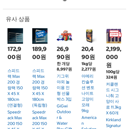
유사 상품
172,9
189,9
26,9
20,4
2,199,
00원
00원
90원
90원
000
한 개당
1kg당
원
8,997원
2,277원
스피드
스피드
100g당
기그위
아메리
랙 Max
랙 Max
324원
야외 놀
칸솔루
200 경
200 경
커클랜
이용 인
션 벤토
량랙 150
량랙 150
드 시그
형 선물
나이트
X 45 X
X 45 X
니춰 고
박스 3입
고양이
180cm
180cm
양이 사
모래
(연결형)
(독립형)
GiGwi
료 11.3kg
9kg
Outdoo
Speedr
Speedr
X 60개
R &
America
Ack Max
Ack Max
Kirkland
Water
N
200 150
200 150
Signatur
Play Gift
Solution