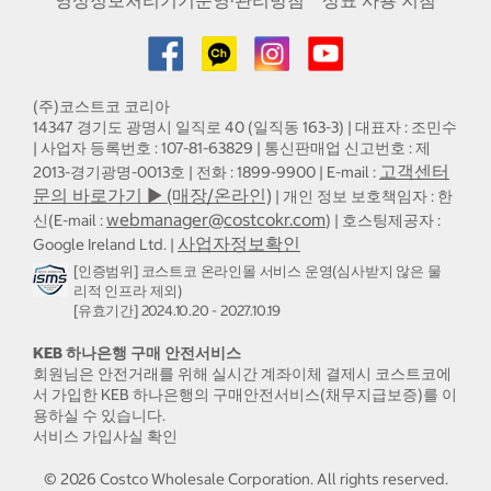
(주)코스트코 코리아
14347 경기도 광명시 일직로 40 (일직동 163-3) | 대표자 : 조민수
| 사업자 등록번호 : 107-81-63829 | 통신판매업 신고번호 : 제
고객센터
2013-경기광명-0013호 | 전화 : 1899-9900 | E-mail :
문의 바로가기 ▶ (매장/온라인)
| 개인 정보 보호책임자 : 한
webmanager@costcokr.com
신(E-mail :
) | 호스팅제공자 :
사업자정보확인
Google Ireland Ltd. |
[인증범위] 코스트코 온라인몰 서비스 운영(심사받지 않은 물
리적 인프라 제외)
[유효기간] 2024.10.20 - 2027.10.19
KEB 하나은행 구매 안전서비스
회원님은 안전거래를 위해 실시간 계좌이체 결제시 코스트코에
서 가입한 KEB 하나은행의 구매안전서비스(채무지급보증)를 이
용하실 수 있습니다.
서비스 가입사실 확인
©
2026
Costco Wholesale Corporation.
All rights reserved.