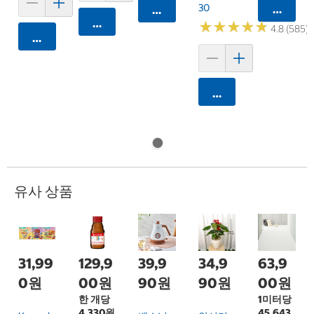
30
카트에 
카트에 담기
카트에 담기
★
★
★
★
★
★
★
★
★
★
4.8 (585)
카트에 담기
카트에 담기
유사 상품
31,99
129,9
39,9
34,9
63,9
0원
00원
90원
90원
00원
한 개당
1미터당
4,330원
45,643