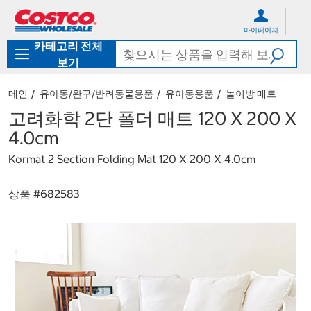
컨
메
텐
뉴
마이페이지
츠
로
카테고리 전체
로
바
바
로
보기
로
가
가
기
메인
유아동/완구/반려동물용품
유아동용품
놀이방 매트
기
고려화학 2단 폴더 매트 120 X 200 X
4.0cm
Kormat 2 Section Folding Mat 120 X 200 X 4.0cm
상품 #
682583