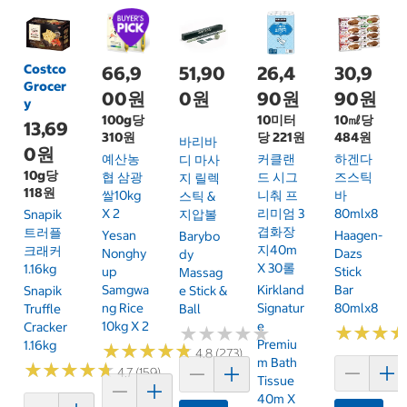
Costco
66,9
51,90
26,4
30,9
Grocer
00원
0원
90원
90원
y
100g당
10미터
10㎖당
13,69
310원
당 221원
484원
바리바
0원
예산농
커클랜
하겐다
디 마사
10g당
협 삼광
드 시그
즈스틱
지 릴렉
118원
쌀10kg
니춰 프
바
스틱 &
X 2
리미엄 3
80mlx8
Snapik
지압볼
겹화장
트러플
Yesan
Haagen-
Barybo
지40m
크래커
Nonghy
Dazs
Dy
X 30롤
1.16kg
Up
Stick
Massag
Samgwa
Kirkland
Bar
Snapik
E Stick &
Ng Rice
Signatur
80mlx8
Truffle
Ball
10kg X 2
E
Cracker
★
★
★
★
★
★
★
★
★
★
★
★
★
★
★
★
Premiu
1.16kg
★
★
★
★
★
★
★
★
★
★
4.8 (273)
M Bath
★
★
★
★
★
★
★
★
★
★
4.7 (159)
Tissue
40m X