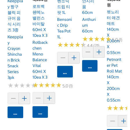
Keeppla
벤소닉
안시리
원
로트벡
Y 짱구
드립 티
움
펫노리
쉔메노
블럭 피
팟 1L
60cm
터 애견
밸런스
규어 음
Bensoni
Anthuri
매트
바이탈
식 시리
C Drip
Um
140cm
60ml X
즈 3종
Tea Pot
60cm
X
10ea X 3
Keeppla
1L
★
★
★
★
★
★
★
★
★
★
5.0 (1)
200cm
Rotback
Y
★
★
★
★
★
★
★
★
★
★
4.4 (21)
X
Chen
Crayon
0.55cm
Meno
Shincha
Petnorit
Balance
N Brick
Er Pet
Vital
Snack
카트에 담기
Roll Mat
60ml X
Series
카트에 담기
140cm
10ea X 3
3pk
X
★
★
★
★
★
★
★
★
★
★
★
★
★
★
★
★
★
★
★
★
5.0 (1)
200cm
X
0.55cm
★
★
★
★
★
★
카트에 담기
카트에 담기