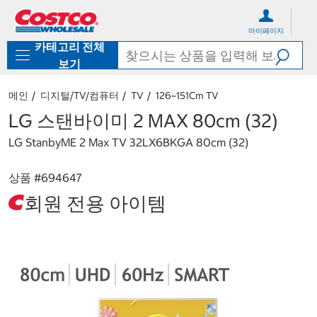
컨
메
텐
뉴
마이페이지
츠
로
카테고리 전체
로
바
바
로
보기
로
가
가
기
메인
디지털/TV/컴퓨터
TV
12​6​~15​1​cm TV
기
LG 스탠바이미 2 MAX 80cm (32)
LG StanbyME 2 Max TV 32LX6BKGA 80cm (32)
상품 #
694647
회원 전용 아이템