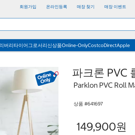
회원가입
온라인등록
매장 찾기
매장 이벤트
딜리버리
타이어
그로서리
신상품
Online-Only
CostcoDirect
Apple
파크론 PVC 롤매
Parklon PVC Roll M
상품 #
641697
149,900원