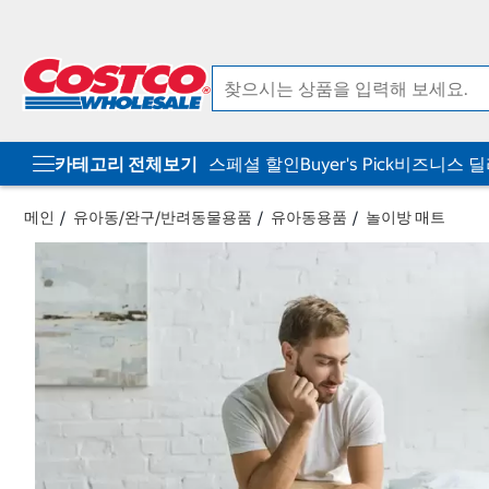
컨
메
텐
뉴
츠
로
로
바
바
로
로
가
가
기
기
카테고리 전체보기
스페셜 할인
Buyer's Pick
비즈니스 
메인
유아동/완구/반려동물용품
유아동용품
놀이방 매트