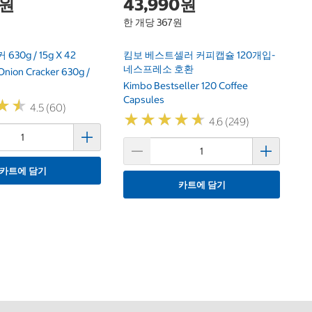
0원
43,990원
한 개당 367원
 630g / 15g X 42
킴보 베스트셀러 커피캡슐 120개입-
네스프레소 호환
Onion Cracker 630g /
Kimbo Bestseller 120 Coffee
Capsules
★
★
★
★
4.5 (60)
★
★
★
★
★
★
★
★
★
★
4.6 (249)
카트에 담기
카트에 담기