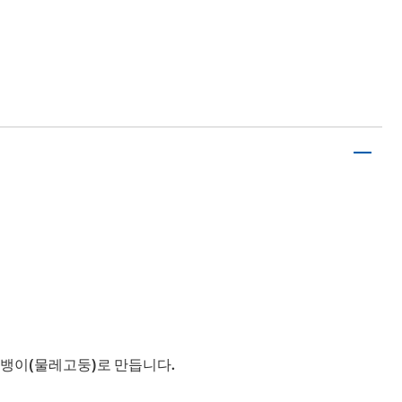
골뱅이(물레고둥)로 만듭니다.