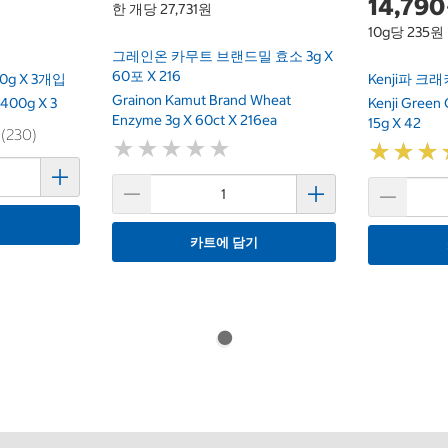
14,79
한 개당 27,731원
10g당 235원
그레인온 카무트 브랜드밀 효소 3g X
60포 X 216
 X 3개입
Kenji파 크래커
Grainon Kamut Brand Wheat
 400g X 3
Kenji Green 
Enzyme 3g X 60ct X 216ea
15g X 42
 (230)
★
★
★
★
★
★
★
★
★
★
★
★
★
★
★
★
기
카트에 담기