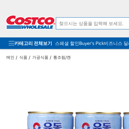
컨
메
텐
뉴
츠
로
로
바
바
로
로
가
가
기
기
카테고리 전체보기
스페셜 할인
Buyer's Pick
비즈니스 
메인
식품
가공식품
통조림/캔