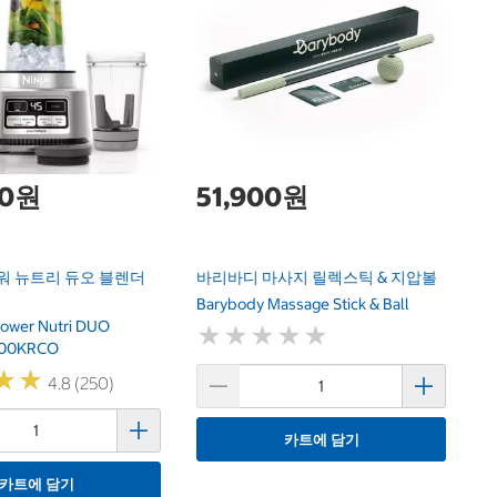
하
Ha
00원
51,900원
워 뉴트리 듀오 블렌더
바리바디 마사지 릴렉스틱 & 지압볼
Barybody Massage Stick & Ball
Power Nutri DUO
★
★
★
★
★
★
★
★
★
★
100KRCO
★
★
★
★
4.8 (250)
카트에 담기
카트에 담기