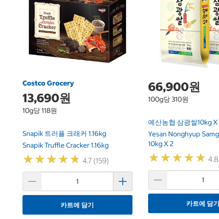
Costco Grocery
66,900원
13,690원
100g당 310원
10g당 118원
예산농협 삼광쌀10kg X 
Snapik 트러플 크래커 1.16kg
Yesan Nonghyup Samg
10kg X 2
Snapik Truffle Cracker 1.16kg
★
★
★
★
★
★
★
★
★
★
★
★
★
★
★
★
★
★
★
★
4.8
4.7 (159)
카트에 담
카트에 담기