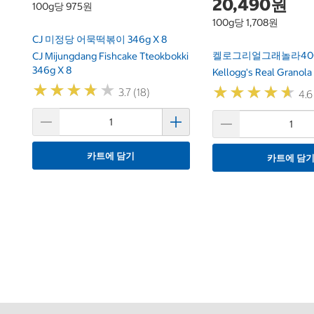
20,490원
100g당 975원
100g당 1,708원
CJ 미정당 어묵떡볶이 346g X 8
켈로그리얼그래놀라400g
CJ Mijungdang Fishcake Tteokbokki
346g X 8
Kellogg's Real Granola
★
★
★
★
★
★
★
★
★
★
★
★
★
★
★
★
★
★
★
★
3.7 (18)
4.6
카트에 담기
카트에 담