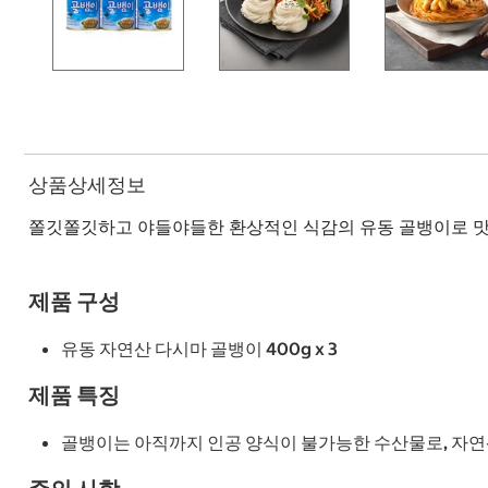
상품상세정보
쫄깃쫄깃하고 야들야들한 환상적인 식감의 유동 골뱅이로 맛있
제품 구성
유동 자연산 다시마 골뱅이 400g x 3
제품 특징
골뱅이는 아직까지 인공 양식이 불가능한 수산물로, 자연산