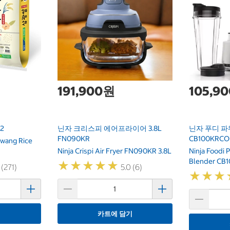
191,900원
105,9
2
닌자 크리스피 에어프라이어 3.8L
닌자 푸디 파
FN090KR
CB100KRCO
wang Rice
Ninja Crispi Air Fryer FN090KR 3.8L
Ninja Foodi 
Blender CB
★
★
★
★
★
★
★
★
★
★
 (271)
5.0 (6)
★
★
★
★
★
★
기
카트에 담기