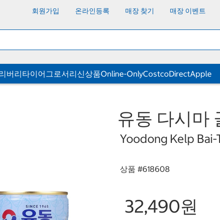
회원가입
온라인등록
매장 찾기
매장 이벤트
딜리버리
타이어
그로서리
신상품
Online-Only
CostcoDirect
Apple
유동 다시마 골
Yoodong Kelp Bai-T
상품 #
618608
32,490원