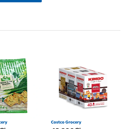
1
농
No
3
cery
Costco Grocery