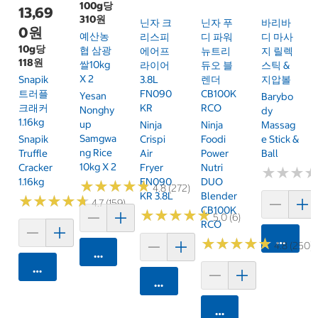
100g당
13,69
310원
닌자 크
닌자 푸
바리바
0원
예산농
리스피
디 파워
디 마사
10g당
협 삼광
에어프
뉴트리
지 릴렉
118원
쌀10kg
라이어
듀오 블
스틱 &
X 2
Snapik
3.8L
렌더
지압볼
트러플
FN090
CB100K
Yesan
Barybo
크래커
KR
RCO
Nonghy
Dy
1.16kg
Up
Ninja
Ninja
Massag
Samgwa
Snapik
Crispi
Foodi
E Stick &
Ng Rice
Truffle
Air
Power
Ball
10kg X 2
Cracker
Fryer
Nutri
★
★
★
★
★
★
1.16kg
FN090
DUO
★
★
★
★
★
★
★
★
★
★
4.8 (272)
KR 3.8L
Blender
★
★
★
★
★
★
★
★
★
★
4.7 (159)
CB100K
★
★
★
★
★
★
★
★
★
★
5.0 (6)
RCO
카트에 
★
★
★
★
★
★
★
★
★
★
4.8 (250)
카트에 담기
카트에 담기
카트에 담기
카트에 담기