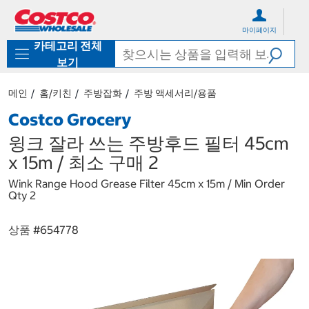
컨
메
텐
뉴
마이페이지
츠
로
카테고리 전체
로
바
바
로
보기
로
가
가
기
메인
홈/키친
주방잡화
주방 액세서리/용품
기
Costco Grocery
윙크 잘라 쓰는 주방후드 필터 45cm
x 15m / 최소 구매 2
Wink Range Hood Grease Filter 45cm x 15m / Min Order
Qty 2
상품 #
654778