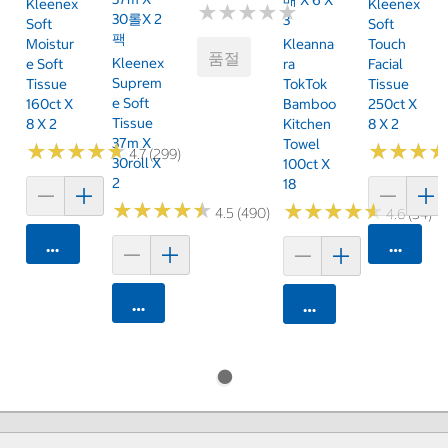
Kleenex
Kleenex
★
★
★
★
★
★
★
★
★
★
30롤x 2
3
Soft
Soft
팩
Moistur
Kleanna
Touch
품절
Kleenex
E Soft
Ra
Facial
Suprem
Tissue
TokTok
Tissue
E Soft
160ct X
Bamboo
250ct X
Tissue
8 X 2
Kitchen
8 X 2
37m X
Towel
★
★
★
★
★
★
★
★
★
★
★
★
★
★
★
★
4.7 (299)
30roll X
100ct X
2
18
★
★
★
★
★
★
★
★
★
★
★
★
★
★
★
★
★
★
★
★
4.5 (490)
4.6 (54)
카트에 담기
카트에 
카트에 담기
카트에 담기