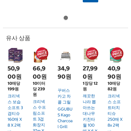
유사 상품
50,9
66,9
34,9
27,99
40,9
00원
00원
90원
0원
90원
10매당
10미터
1장당 12
10매당
199원
당 239
원
82원
꾸버스
원
크리넥
깨끗한
크리넥
카고 차
크리넥
스 보습
나라 뽑
스 소프
콜 그릴
스 수프
소프트 3
아쓰는
트터치
GGUBU
림소프
겹티슈
대나무
티슈
S Kago
트 3겹
160매 X
키친타
250매 X
Charcoa
화장지
8 X 2팩
월 100
8x 2팩
L Grill
37m X
매 X 6 X