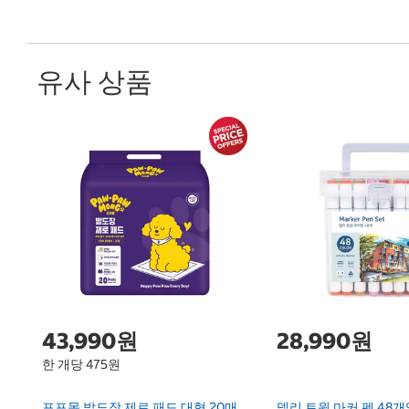
유사 상품
43,990원
28,990원
한 개당 475원
포포몽 발도장 제로 패드 대형 20매
델리 트윈 마커 펜 48개