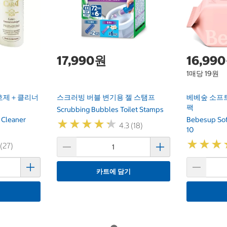
17,990원
16,99
1매당 19원
보호제＋클리너
스크러빙 버블 변기용 젤 스탬프
베베숲 소프트
팩
Scrubbing Bubbles Toilet Stamps
 Cleaner
Bebesup Sof
★
★
★
★
★
★
★
★
★
★
4.3 (18)
10
★
★
★
★
★
★
 (27)
카트에 담기
기