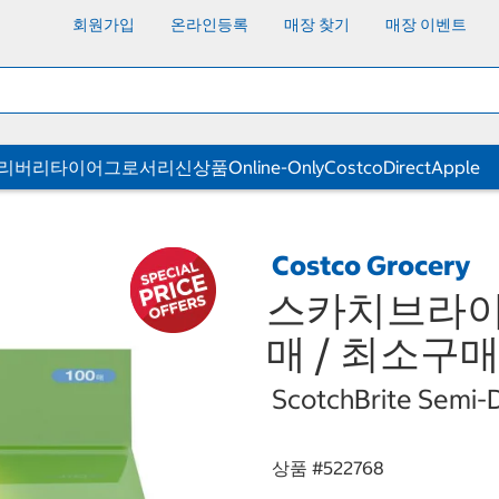
회원가입
온라인등록
매장 찾기
매장 이벤트
딜리버리
타이어
그로서리
신상품
Online-Only
CostcoDirect
Apple
Costco Grocery
스카치브라이트
매 / 최소구매
ScotchBrite Semi-D
상품 #
522768