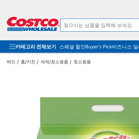
컨
메
텐
뉴
츠
로
로
바
바
로
로
가
가
기
기
카테고리 전체보기
스페셜 할인
Buyer's Pick
비즈니스 
메인
홈/키친
세제/청소용품
청소용품