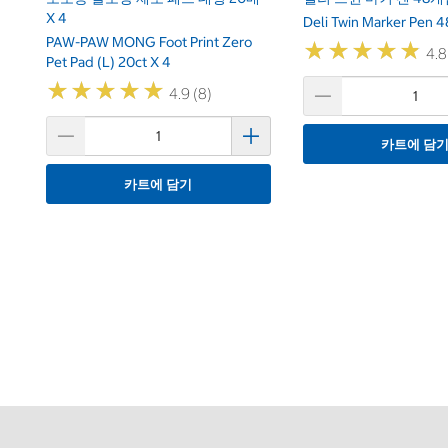
X 4
Deli Twin Marker Pen 
PAW-PAW MONG Foot Print Zero
★
★
★
★
★
★
★
★
★
★
4.8
Pet Pad (L) 20ct X 4
★
★
★
★
★
★
★
★
★
★
4.9 (8)
카트에 담
카트에 담기