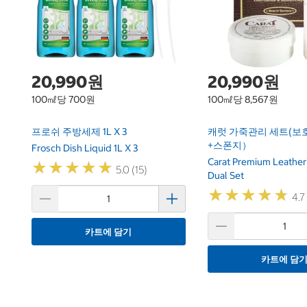
20,990원
20,990원
100㎖당 700원
100㎖당 8,567원
프로쉬 주방세제 1L X 3
캐럿 가죽관리 세트(
+스폰지）
Frosch Dish Liquid 1L X 3
Carat Premium Leather
★
★
★
★
★
★
★
★
★
★
5.0 (15)
Dual Set
★
★
★
★
★
★
★
★
★
★
4.7
카트에 담기
카트에 담