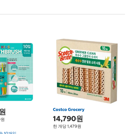
1
크
Kl
Costco Grocery
0원
14,790원
9원
한 개당 1,479원
솔 10개입