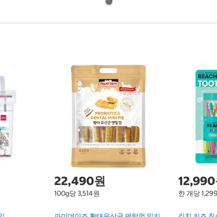
22,490원
12,99
100g당 3,514원
한 개당 1,29
입
파미데이즈 황태유산균 덴탈껌 밀키
리치 키즈 칫