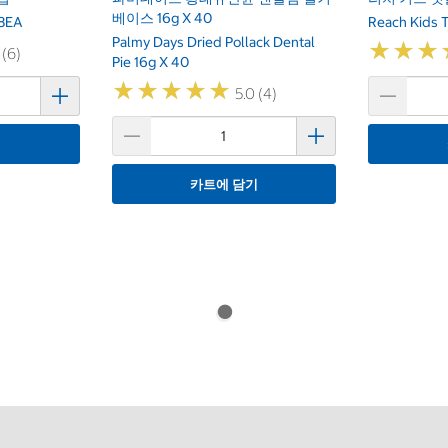
베이스 16g X 40
48EA
Reach Kids 
Palmy Days Dried Pollack Dental
★
★
★
★
★
★
 (6)
Pie 16g X 40
★
★
★
★
★
★
★
★
★
★
5.0 (4)
기
카트에 담기