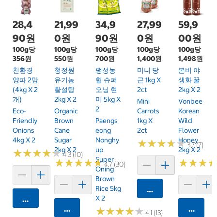
28,4
21,99
34,9
27,99
59,9
90원
0원
90원
0원
00원
100g당
100g당
100g당
100g당
100g당
356원
550원
700원
1,400원
1,498원
친환경
청정원
팽성농
미니 당
본비 야
양파 2망
유기농
협 슈퍼
근 1kg X
생화 꿀
(4kg X 2
황설탕
오닝 현
2ct
2kg X 2
개)
2kg X 2
미 5kg X
Mini
Vonbee
2
Eco-
Organic
Carrots
Korean
Friendly
Brown
Paengs
1kg X
Wild
Onions
Cane
Eong
2ct
Flower
4kg X 2
Sugar
Nonghy
Honey
★
★
★
★
★
★
★
★
★
★
3.7 (7)
2kg X 2
Up
2kg X 2
★
★
★
★
★
★
★
★
★
★
4.3 (10)
Super
★
★
★
★
★
★
★
★
★
★
★
★
★
★
★
★
4.7 (30)
Oning
Brown
Rice 5kg
카트에 담기
X 2
카트에 담기
카트에 담기
카트에 
★
★
★
★
★
★
★
★
★
★
4.1 (13)