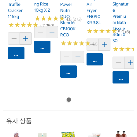
Ng Rice
Signatur
Truffle
Power
Air
10kg X 2
E
Cracker
Nutri
Fryer
Premiu
1.16kg
DUO
FN090
★
★
★
★
★
★
★
★
★
★
4.8 (273)
M Bath
Blender
KR 3.8L
★
★
★
★
★
★
★
★
★
★
4.7 (159)
Tissue
CB100K
★
★
★
★
★
★
★
★
★
★
5.0 (6)
40m X
RCO
30
★
★
★
★
★
★
★
★
★
★
4.8 (250)
카트에 담기
★
★
★
★
★
★
카트에 담기
카트에 담기
카트에 담기
카트에 
유사 상품