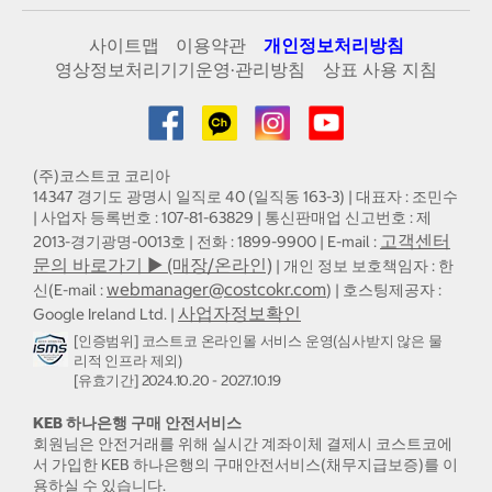
사이트맵
이용약관
개인정보처리방침
영상정보처리기기운영·관리방침
상표 사용 지침
(주)코스트코 코리아
14347 경기도 광명시 일직로 40 (일직동 163-3) | 대표자 : 조민수
| 사업자 등록번호 : 107-81-63829 | 통신판매업 신고번호 : 제
고객센터
2013-경기광명-0013호 | 전화 : 1899-9900 | E-mail :
문의 바로가기 ▶ (매장/온라인)
| 개인 정보 보호책임자 : 한
webmanager@costcokr.com
신(E-mail :
) | 호스팅제공자 :
사업자정보확인
Google Ireland Ltd. |
[인증범위] 코스트코 온라인몰 서비스 운영(심사받지 않은 물
리적 인프라 제외)
[유효기간] 2024.10.20 - 2027.10.19
KEB 하나은행 구매 안전서비스
회원님은 안전거래를 위해 실시간 계좌이체 결제시 코스트코에
서 가입한 KEB 하나은행의 구매안전서비스(채무지급보증)를 이
용하실 수 있습니다.