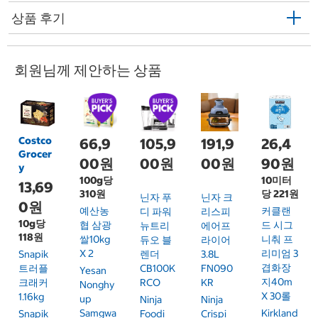
상품 후기
회원님께 제안하는 상품
Costco
66,9
105,9
191,9
26,4
Grocer
00원
00원
00원
90원
y
100g당
10미터
13,69
310원
당 221원
닌자 푸
닌자 크
0원
예산농
커클랜
디 파워
리스피
10g당
협 삼광
드 시그
뉴트리
에어프
118원
쌀10kg
니춰 프
듀오 블
라이어
X 2
리미엄 3
Snapik
렌더
3.8L
겹화장
트러플
CB100K
FN090
Yesan
지40m
크래커
RCO
KR
Nonghy
X 30롤
1.16kg
Up
Ninja
Ninja
Samgwa
Kirkland
Snapik
Foodi
Crispi