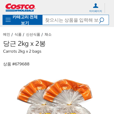
컨
메
텐
뉴
마이페이지
츠
로
카테고리 전체
로
바
바
로
보기
로
가
가
기
메인
식품
신선식품
채소
기
당근 2kg x 2봉
Carrots 2kg x 2 bags
상품 #
679688