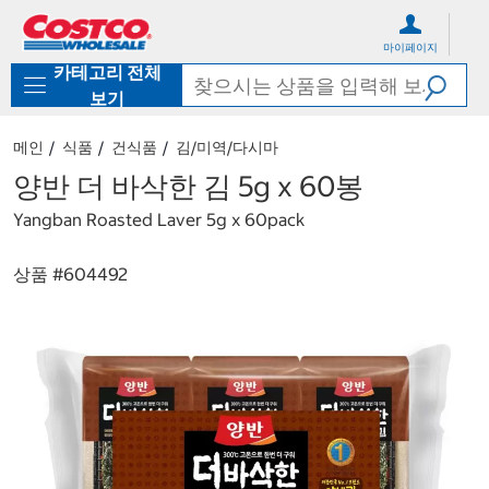
컨
메
텐
뉴
마이페이지
츠
로
카테고리 전체
로
바
바
로
보기
로
가
가
기
메인
식품
건식품
김/미역/다시마
기
양반 더 바삭한 김 5g x 60봉
Yangban Roasted Laver 5g x 60pack
상품 #
604492