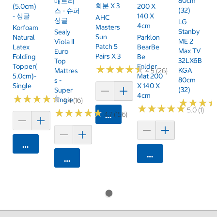
80cm
매트리
회분 X 3
(5.0cm)
200 X
(32)
스 - 슈퍼
- 싱글
140 X
AHC
싱글
LG
4cm
Masters
Korfoam
Stanby
Sealy
Sun
Natural
Parklon
ME 2
Viola II
Patch 5
Latex
BearBe
Max TV
Euro
Pairs X 3
Folding
Be
32LX6B
Top
Topper(
Folder
★
★
★
★
★
★
★
★
★
★
KGA
Mattres
4.5 (26)
5.0cm)-
Mat 200
80cm
S -
Single
X 140 X
(32)
Super
4cm
★
★
★
★
★
★
★
★
★
★
Single
4.4 (16)
★
★
★
★
★
★
★
★
★
★
★
★
★
★
★
★
5.0 (1)
★
★
★
★
★
★
★
★
★
★
4.7 (156)
카트에 담기
카트에 담기
카트에 담기
카트에 담기