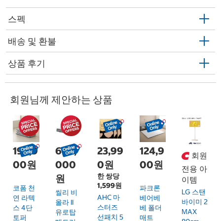
스펙
배송 및 환불
상품 후기
회원님께 제안하는 상품
199,9
649,
23,99
124,9
회원
00원
000
0원
00원
전용 아
한 쌍당
원
이템
1,599원
코폼 천
파크론
LG 스탠
씰리 비
AHC 마
연 라텍
베어베
바이미 2
올라 II
스터즈
스 4단
베 폴더
MAX
유로탑
선패치 5
토퍼
매트