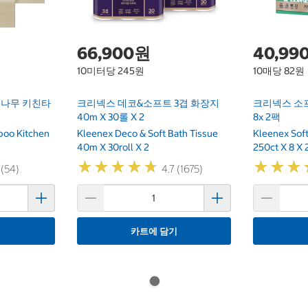
66,900원
40,99
10미터당 245원
10매당 82원
대나무 키친타
크리넥스 데코&소프트 3겹 화장지
크리넥스 소프
40m X 30롤 X 2
8x 2팩
boo Kitchen
Kleenex Deco & Soft Bath Tissue
Kleenex Soft
40m X 30roll X 2
250ct X 8 X 
★
★
★
★
★
★
★
★
★
★
★
★
★
★
★
★
 (54)
4.7 (1675)
기
카트에 담기