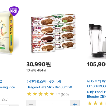
30,990원
105,9
10㎖당 484원
2
하겐다즈스틱바80mlx8
닌자 푸디 파
CB100KRCO
wang Rice
Haagen-Dazs Stick Bar 80mlx8
Ninja Foodi 
★
★
★
★
★
★
★
★
★
★
4.7 (109)
Blender CB
 (273)
★
★
★
★
★
★