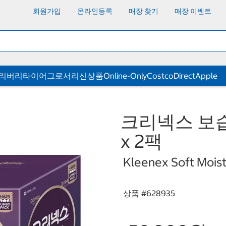
회원가입
온라인등록
매장 찾기
매장 이벤트
딜리버리
타이어
그로서리
신상품
Online-Only
CostcoDirect
Apple
크리넥스 보습소
x 2팩
Kleenex Soft Moistu
상품 #
628935