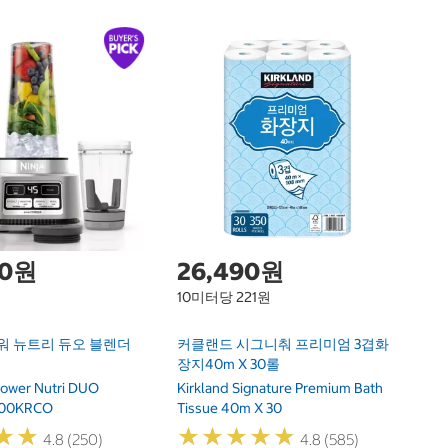
바
Ba
00원
26,490원
10미터당 221원
워 뉴트리 듀오 블렌더
커클랜드 시그니춰 프리미엄 3겹화
장지40m X 30롤
Power Nutri DUO
Kirkland Signature Premium Bath
100KRCO
Tissue 40m X 30
★
★
★
★
★
★
★
★
★
★
★
★
★
★
4.8 (250)
4.8 (585)