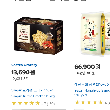
Costco Grocery
66,900원
13,690원
100g당 310원
10g당 118원
예산농협 삼광쌀10kg X 
Snapik 트러플 크래커 1.16kg
Yesan Nonghyup Samg
10kg X 2
Snapik Truffle Cracker 1.16kg
★
★
★
★
★
★
★
★
★
★
★
★
★
★
★
★
★
★
★
★
4.8
4.7 (159)