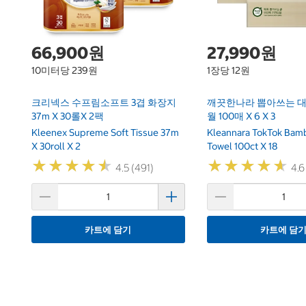
66,900원
27,990원
10미터당 239원
1장당 12원
크리넥스 수프림소프트 3겹 화장지
깨끗한나라 뽑아쓰는 
37m X 30롤x 2팩
월 100매 X 6 X 3
Kleenex Supreme Soft Tissue 37m
Kleannara TokTok Bam
X 30roll X 2
Towel 100ct X 18
★
★
★
★
★
★
★
★
★
★
★
★
★
★
★
★
★
★
★
★
4.5 (491)
4.6
카트에 담기
카트에 담