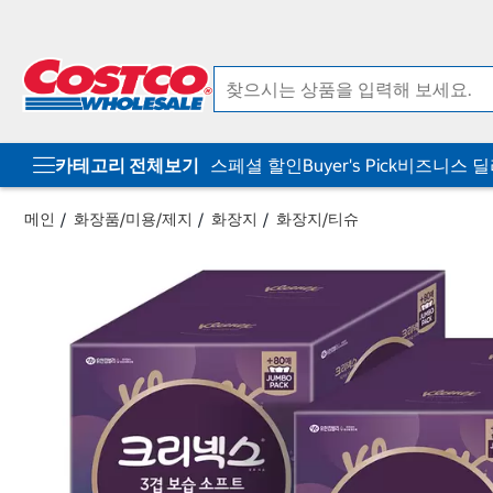
컨
메
텐
뉴
츠
로
로
바
바
로
로
가
가
기
기
카테고리 전체보기
스페셜 할인
Buyer's Pick
비즈니스 
메인
화장품/미용/제지
화장지
화장지/티슈