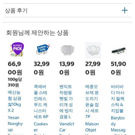
상품 후기
회원님께 제안하는 상품
66,9
32,99
13,99
27,99
51,90
00원
0원
0원
0원
0원
100g당
310원
쿡에버
벤딕트
메종오
바리바
예산농
올 스테
차량용
브제 윤
디 마사
협 삼광
인레스
햇빛 가
도자기
지 릴렉
쌀10kg
푸드 캐
리개 성
윤슬 접
스틱 &
X 2
니스터
에 방지
시 세트
지압볼
세트 6P
겸용 L
7P
Yesan
Barybo
Nonghy
Cookev
Vendict
Maison
Dy
Up
Er
Car
Objet
Massag