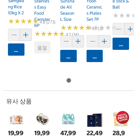
Samgwa
Stainles
Sunsha
Yoon
E Stick &
Ng Rice
S Easy
De All
Ceramic
Ball
10kg X 2
Food
Season
S Plates
★
★
★
★
★
★
Canister
L Size
Set 7P
★
★
★
★
★
★
★
★
★
★
4.8 (273)
6P
★
★
★
★
★
★
★
★
★
★
★
★
★
★
★
★
★
★
★
★
4.7 (3)
★
★
★
★
★
★
★
★
★
★
4.7 (34)
카트에 
품절
카트에 담기
카트에 담기
카트에 담기
유사 상품
19,99
19,99
47,99
22,49
28,9