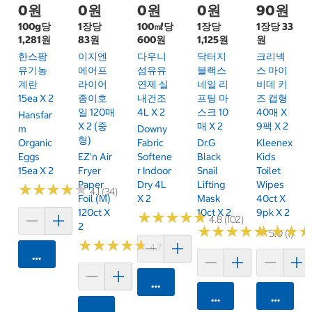
0원
0원
0원
0원
90원
100g당
1장당
100㎖당
1장당
1장당 33
1,281원
83원
600원
1,125원
원
한스팜
이지엔
다우니
닥터지
크리넥
유기농
에어프
섬유유
블랙스
스 마이
계란
라이어
연제 실
네일 리
비데 키
15ea X 2
종이호
내건조
프팅 마
즈 캡형
일 120매
4L X 2
스크 10
40매 X
Hansfar
X 2 (중
매 X 2
9팩 X 2
M
Downy
형)
Organic
Fabric
Dr.G
Kleenex
Eggs
EZ'n Air
Softene
Black
Kids
15ea X 2
Fryer
R Indoor
Snail
Toilet
Paper
Dry 4L
Lifting
Wipes
★
★
★
★
★
★
★
★
★
★
4.1 (34)
Foil (M)
X 2
Mask
40ct X
120ct X
10ct X 2
9pk X 2
★
★
★
★
★
★
★
★
★
★
4.8 (102)
2
★
★
★
★
★
★
★
★
★
★
★
★
★
★
★
★
5.0 (1)
★
★
★
★
★
★
★
★
★
★
4.7 (39)
카트에 담기
카트에 담기
카트에 담기
카트에 
카트에 담기