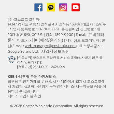
(주)코스트코 코리아
14347 경기도 광명시 일직로 40 (일직동 163-3) | 대표자 : 조민수
| 사업자 등록번호 : 107-81-63829 | 통신판매업 신고번호 : 제
고객센터
2013-경기광명-0013호 | 전화 : 1899-9900 | E-mail :
문의 바로가기 ▶ (매장/온라인)
| 개인 정보 보호책임자 : 한
webmanager@costcokr.com
신(E-mail :
) | 호스팅제공자 :
사업자정보확인
Google Ireland Ltd. |
[인증범위] 코스트코 온라인몰 서비스 운영(심사받지 않은 물
리적 인프라 제외)
[유효기간] 2024.10.20 - 2027.10.19
KEB 하나은행 구매 안전서비스
회원님은 안전거래를 위해 실시간 계좌이체 결제시 코스트코에
서 가입한 KEB 하나은행의 구매안전서비스(채무지급보증)를 이
용하실 수 있습니다.
서비스 가입사실 확인
©
2026
Costco Wholesale Corporation.
All rights reserved.