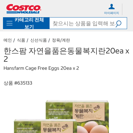
컨
메
텐
뉴
마이페이지
츠
로
카테고리 전체
로
바
바
로
보기
로
가
가
기
메인
식품
신선식품
정육/계란
기
한스팜 자연을품은동물복지란20ea x
2
Hansfarm Cage Free Eggs 20ea x 2
상품 #
635133