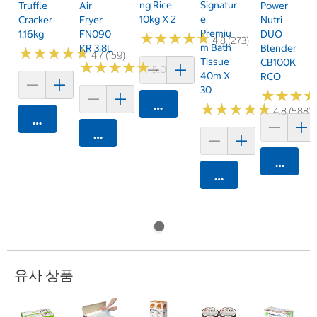
Ng Rice
Signatur
Truffle
Air
Power
10kg X 2
E
Cracker
Fryer
Nutri
Premiu
1.16kg
FN090
DUO
★
★
★
★
★
★
★
★
★
★
4.8 (273)
M Bath
KR 3.8L
Blender
★
★
★
★
★
★
★
★
★
★
4.7 (159)
Tissue
CB100K
★
★
★
★
★
★
★
★
★
★
5.0 (6)
40m X
RCO
30
★
★
★
★
★
★
카트에 담기
★
★
★
★
★
★
★
★
★
★
4.8 (588)
카트에 담기
카트에 담기
카트에 
카트에 담기
유사 상품