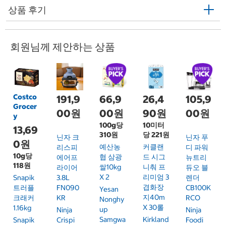
상품 후기
회원님께 제안하는 상품
Costco
191,9
66,9
26,4
105,9
Grocer
00원
00원
90원
00원
y
100g당
10미터
13,69
310원
당 221원
닌자 크
닌자 푸
0원
예산농
커클랜
리스피
디 파워
10g당
협 삼광
드 시그
에어프
뉴트리
118원
쌀10kg
니춰 프
라이어
듀오 블
X 2
리미엄 3
Snapik
3.8L
렌더
겹화장
트러플
FN090
CB100K
Yesan
지40m
크래커
KR
RCO
Nonghy
X 30롤
1.16kg
Up
Ninja
Ninja
Samgwa
Kirkland
Snapik
Crispi
Foodi