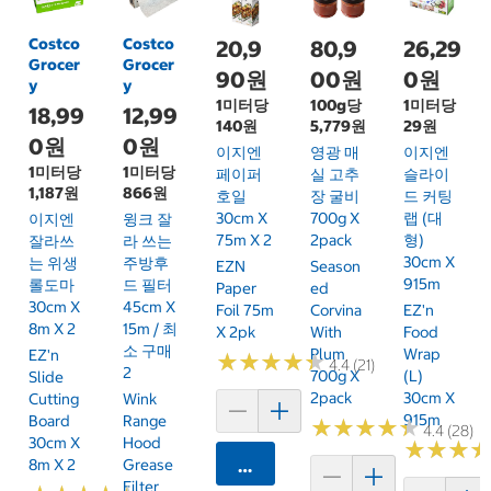
Costco
Costco
20,9
80,9
26,29
Grocer
Grocer
90원
00원
0원
y
y
1미터당
100g당
1미터당
18,99
12,99
140원
5,779원
29원
0원
0원
이지엔
영광 매
이지엔
1미터당
1미터당
페이퍼
실 고추
슬라이
1,187원
866원
호일
장 굴비
드 커팅
30cm X
700g X
랩 (대
이지엔
윙크 잘
75m X 2
2pack
형)
잘라쓰
라 쓰는
30cm X
는 위생
주방후
EZN
Season
915m
롤도마
드 필터
Paper
Ed
30cm X
45cm X
Foil 75m
Corvina
EZ'n
8m X 2
15m / 최
X 2pk
With
Food
소 구매
Plum
Wrap
EZ'n
★
★
★
★
★
★
★
★
★
★
4.4 (21)
2
700g X
(L)
Slide
2pack
30cm X
Cutting
Wink
915m
Board
Range
★
★
★
★
★
★
★
★
★
★
4.4 (28)
30cm X
Hood
★
★
★
★
★
★
8m X 2
Grease
카트에 담기
Filter