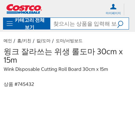
컨
메
텐
뉴
마이페이지
츠
로
카테고리 전체
로
바
바
로
보기
로
가
가
기
메인
홈/키친
칼/도마
도마/서빙보드
기
윙크 잘라쓰는 위생 롤도마 30cm x
15m
Wink Disposable Cutting Roll Board 30cm x 15m
상품 #
745432