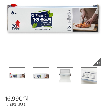
16,990원
1미터당 1,133원