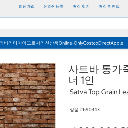
회원가입
온라인등록
매장 찾기
매장 이벤트
딜리버리
타이어
그로서리
신상품
Online-Only
CostcoDirect
Apple
사트바 통가
너 1인
Satva Top Grain Le
상품 #
690343