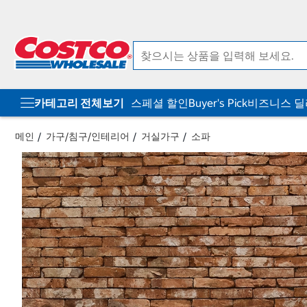
컨
메
텐
뉴
츠
로
로
바
바
로
로
가
가
기
기
카테고리 전체보기
스페셜 할인
Buyer's Pick
비즈니스 
메인
가구/침구/인테리어
거실가구
소파