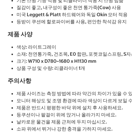
기본 스윙 기능 적용 및 리클라이너 작동 시 스윙 멈춤
질감이 좋고, 내구성이 좋은 천연 통가죽(Cow) 사용
미국 Leggett & Platt 하드웨어와 독일 Okin 모터 적용
등받이 쿠션에 할로파이버를 사용, 편안한 착석감 유지
제품 사양
색상: 라이트그레이
소재: 천연통가죽, 건조목, E0 합판, 포켓코일스프링, 
크기: W710 x D780~1680 x H1130 mm
상품 구성 및 수량: 리클라이너 1개
주의사항
제품 사이즈는 측정 방법에 따라 약간의 차이가 있을 수 
모니터 해상도 및 조명 환경에 따라 색상이 다르게 보일 
제품은 반드시 평평한 바닥 위에 설치 후 사용하세요.
등쿠션이나 팔걸이 위에 앉거나 올라가지 마세요.
날카로운 물건을 제품 근처에 두지 마십시오.
소파 위에서 뛰거나 강한 충격을 가하지 마세요.