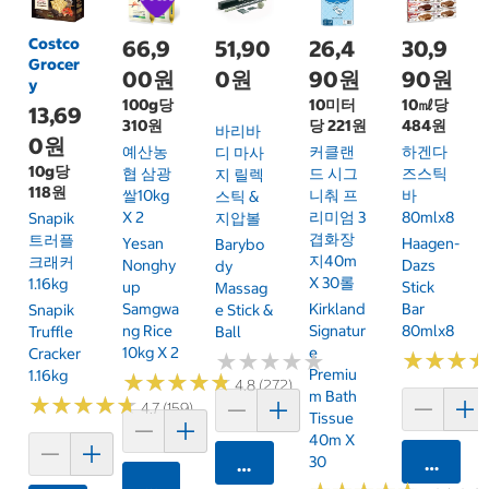
Costco
66,9
51,90
26,4
30,9
Grocer
00원
0원
90원
90원
y
100g당
10미터
10㎖당
13,69
310원
당 221원
484원
바리바
0원
예산농
커클랜
하겐다
디 마사
10g당
협 삼광
드 시그
즈스틱
지 릴렉
118원
쌀10kg
니춰 프
바
스틱 &
X 2
리미엄 3
80mlx8
Snapik
지압볼
겹화장
트러플
Yesan
Haagen-
Barybo
지40m
크래커
Nonghy
Dazs
Dy
X 30롤
1.16kg
Up
Stick
Massag
Samgwa
Kirkland
Bar
Snapik
E Stick &
Ng Rice
Signatur
80mlx8
Truffle
Ball
10kg X 2
E
Cracker
★
★
★
★
★
★
★
★
★
★
★
★
★
★
★
★
Premiu
1.16kg
★
★
★
★
★
★
★
★
★
★
4.8 (272)
M Bath
★
★
★
★
★
★
★
★
★
★
4.7 (159)
Tissue
40m X
30
카트에 
카트에 담기
카트에 담기