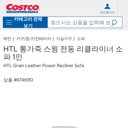
컨
메
텐
뉴
마이페이지
츠
로
카테고리 전체
로
바
바
로
보기
로
가
가
기
메인
가구/침구/인테리어
거실가구
소파
기
HTL 통가죽 스윙 전동 리클라이너 소
파 1인
HTL Grain Leather Power Recliner Sofa
상품 #
674690