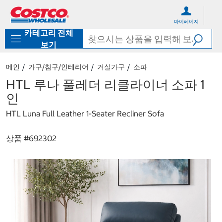
컨
메
텐
뉴
마이페이지
츠
로
카테고리 전체
로
바
바
로
보기
로
가
가
기
메인
가구/침구/인테리어
거실가구
소파
기
HTL 루나 풀레더 리클라이너 소파 1
인
HTL Luna Full Leather 1-Seater Recliner Sofa
상품 #
692302