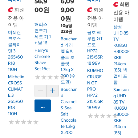
56,9
6,09
회원
00원
9,00
회원
회원
전용 아
0원
전용 아
전용 아
이템
이템
해리스
이템
10g당
삼성
면도기
223원
미쉐린
금호 크
UHD 85
세트 기 1
크로스
루젠 GT
Bouchar
TV
+ 날 16
클라이
프로
D 카라
KU85U
Harry's
밋 3
HP72
멜 & 씨
H8000F
Chrome
265/60
215/55R
솔트 초
XKR
Shave
R18
18 99V
콜릿
214cm
Set 16ct
110H
1.3kg X
(85), 벽
KUMHO
200 (수
★
★
★
★
★
★
★
★
★
★
걸이 포
Michelin
CRUGE
도권)
함
CROSS
N GT
CLIMAT
PRO
Bouchar
Samsun
E 3
HP72
D
G UHD
265/60
215/55R
Caramel
85 TV
카트에 담기
R18
18 99V
& Sea
KU85U
110H
Salt
H8000F
★
★
★
★
★
★
★
★
★
★
Chocola
XKR
★
★
★
★
★
★
★
★
★
★
Te 1.3kg
214cm
X 200
(85)