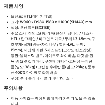
제품 사양
브랜드: HTL(에이치티엘)
크기: W960 x D980-1580 x H1000(SH440) mm
색상: 오션블루(BX313E)
주요 소재: 천연 소(통)가죽(원산지 남미산 / 제조사
HTL / 탑그레인 / 피그먼트 가죽 / 두께 1.3-1.5mm, 구
조부재-목재(원목-자작나무 / 합판-LVL, 두께 :
15mm), 내장재 좌판-S자스프링(고강도 탄소강선),
등판-엘라스틱 밴드, 마이크로 화이바솜, 다릿발-원
목 위 월넛 컬러마감, 쿠션재 좌방석-고탄성 우레탄
폼(밀도: 38kg)+고탄성 우레탄 폼(밀도: 29kg), 등쿠
션-100% 마이크로 화이바 솜
구성: 루나 풀레더 리클라이너 1인 소파
주의사항
제품 사이즈는 측정 방법에 따라 차이가 있을 수 있습
니다.