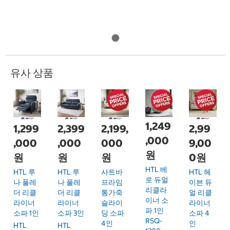
유사 상품
1,249
1,299
2,399
2,199,
2,99
,000
,000
,000
000
9,00
원
원
원
원
0원
HTL 베
HTL 루
HTL 루
사트바
HTL 헤
로 듀얼
나 풀레
나 풀레
프라임
이븐 듀
리클라
더 리클
더 리클
통가죽
얼 리클
이너 소
라이너
라이너
슬라이
라이너
파 1인
소파 1인
소파 3인
딩 소파
소파 4
RSQ-
4인
인
HTL
HTL