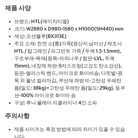
제품 사양
브랜드: HTL(에이치티엘)
크기: W2880 x D980-1580 x H1000(SH440) mm
색상: 오션블루(BX313E)
주요 소재: 천연 소(통)가죽(원산지 남미산 / 제조사
HTL / 탑그레인 / 피그먼트 가죽 / 두께 1.3-1.5mm),
구조부재-목재(원목-자작나무 / 합판-LVL, 두께
15mm), 내장재 좌판-S자스프링(고강도 탄소강선),
등판-엘라스틱 밴드, 마이크로 화이바솜, 다릿발-원
목 위 월넛 컬러마감, 쿠션재 좌방석-고탄성 우레탄
폼(밀도: 38kg)+고탄성 우레탄 폼(밀도: 29kg), 등쿠
션-100% 마이크로 화이바 솜
구성: 루나 풀레더 리클라이너 4인 소파
주의사항
제품 사이즈는 측정 방법에 따라 차이가 있을 수 있습
니다.