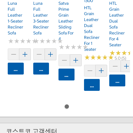
1300
Luna
Luna
Satva
HTL
HTL
Full
Full
Prime
Grain
Grain
Leather
Leather
Grain
Leather
Leather
1-Seater
3-Seater
Leather
Dual
Dual
Recliner
Recliner
Sliding
Sofa
Sofa
Sofa
Sofa
Sofa For
Recliner
Recliner
4
For 4
★
★
★
★
★
★
★
★
★
★
★
★
★
★
★
★
★
★
★
★
For 1
Seater
★
★
★
★
★
★
★
★
★
★
Seater
★
★
★
★
★
★
★
★
★
★
★
★
★
★
★
★
5.0 (5)
카트에 담기
카트에 담기
카트에 담기
카트에 
카트에 담기
코스트코 고객센터