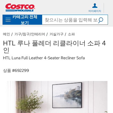
컨
메
텐
뉴
마이페이지
츠
로
카테고리 전체
로
바
바
로
보기
로
가
가
기
메인
가구/침구/인테리어
거실가구
소파
기
HTL 루나 풀레더 리클라이너 소파 4
인
HTL Luna Full Leather 4-Seater Recliner Sofa
상품 #
692299