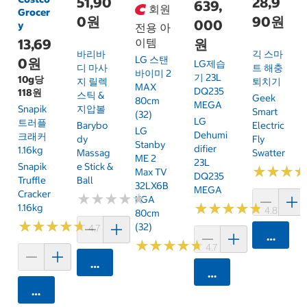
51,90
28,9
639,
회원
Grocer
0원
90원
000
y
전용 아
13,69
이템
원
바리바
긱 스마
LG 스탠
0원
LG제습
디 마사
트 해충
바이미 2
기 23L
10g당
지 릴렉
퇴치기
MAX
DQ235
118원
스틱 &
Geek
80cm
MEGA
Snapik
지압볼
Smart
(32)
LG
트러플
Barybo
Electric
LG
Dehumi
크래커
Dy
Fly
Stanby
Difier
1.16kg
Massag
Swatter
ME 2
23L
Snapik
E Stick &
★
★
★
★
★
★
Max TV
DQ235
Truffle
Ball
32LX6B
MEGA
Cracker
★
★
★
★
★
★
★
★
★
★
KGA
★
★
★
★
★
★
★
★
★
★
1.16kg
4.8 (20)
80cm
★
★
★
★
★
★
★
★
★
★
(32)
4.7 (159)
카트에 
★
★
★
★
★
★
★
★
★
★
4.7 (7)
카트에 담기
카트에 담기
카트에 담기