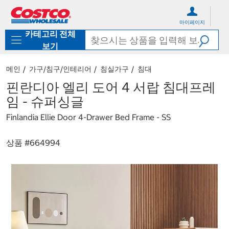
컨
메
텐
뉴
마이페이지
츠
로
카테고리 전체
로
바
바
로
보기
로
가
가
기
메인
가구/침구/인테리어
침실가구
침대
기
핀란디아 엘리 도어 4 서랍 침대프레
임 - 슈퍼싱글
Finlandia Ellie Door 4-Drawer Bed Frame - SS
상품 #
664994