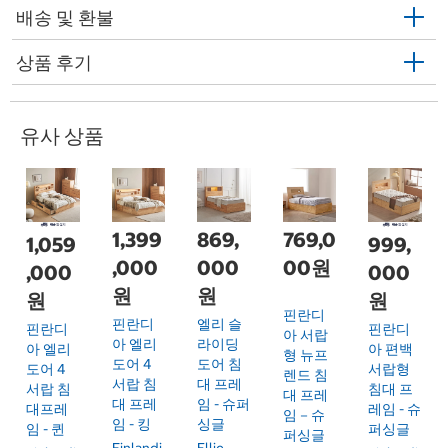
배송 및 환불
상품 후기
유사 상품
1,399
869,
769,0
1,059
999,
,000
000
00원
,000
000
원
원
원
원
핀란디
핀란디
엘리 슬
핀란디
핀란디
아 서랍
아 엘리
라이딩
아 엘리
아 편백
형 뉴프
도어 4
도어 침
도어 4
서랍형
렌드 침
서랍 침
대 프레
서랍 침
침대 프
대 프레
대 프레
임 - 슈퍼
대프레
레임 - 슈
임－슈
임 - 킹
싱글
임 - 퀸
퍼싱글
퍼싱글
Finlandi
Ellie