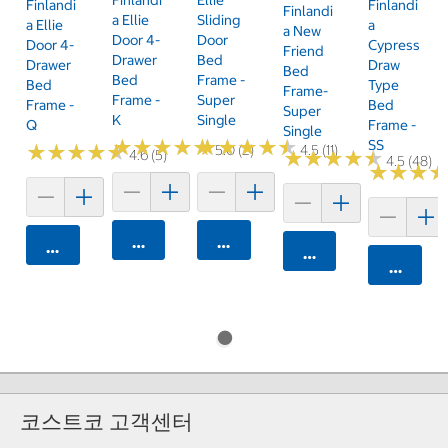
Finlandi
Finlandi
Finlandi
A Ellie
Sliding
A Ellie
A
A New
Door 4-
Door
Door 4-
Cypress
Friend
Drawer
Bed
Drawer
Draw
Bed
Bed
Frame -
Bed
Type
Frame-
Frame -
Super
Frame -
Bed
Super
K
Single
Q
Frame -
Single
★
★
★
★
★
★
★
★
★
★
★
★
★
★
★
★
★
★
★
★
SS
★
★
★
★
★
★
★
★
★
★
5.0 (2)
4.5 (11)
★
★
★
★
★
★
★
★
★
★
4.6 (5)
4.5 (48)
★
★
★
★
★
★
카트에 담기
카트에 담기
카트에 담기
카트에 담기
카트에 
코스트코 고객센터