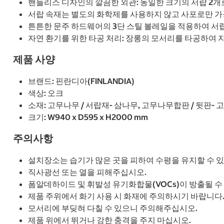
핸들리스 디자인의 깔끔한 외관: 동일한 크기의 서랍 2개
서랍 속재는 별도의 화학제를 사용하지 않고 사포로만 가
튼튼한 문주 하드웨어의 3단 스틸 볼레일을 적용하여 서
자연 환기를 위한 타공 처리: 장롱의 모서리를 타공하여 
제품 사양
브랜드: 핀란디아(FINLANDIA)
색상: 오크
소재: 고무나무 / 서랍재- 삼나무, 고무나무합판 / 뒷판-
크기: W940 x D595 x H2000 mm
주의사항
설치장소는 습기가 많은 곳을 피하여 수평을 유지할 수 
직사광선 또는 열을 피해주십시오.
폼알데하이드 및 휘발성 유기화합물(VOCs)이 방출될 
제품 주위에서 화기 사용 시 화재에 주의하시기 바랍니다
모서리에 부딪혀 다칠 수 있으니 주의해주십시오.
제품 위에서 뛰거나 강한 충격을 주지 마십시오.