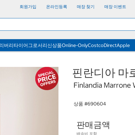
회원가입
온라인등록
매장 찾기
매장 이벤트
딜리버리
타이어
그로서리
신상품
Online-Only
CostcoDirect
Apple
핀란디아 마
Finlandia Marrone
상품 #
690604
판매금액
배송비 포함