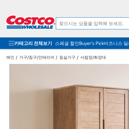
컨
메
텐
뉴
츠
로
로
바
바
로
로
가
가
기
기
카테고리 전체보기
스페셜 할인
Buyer's Pick
비즈니스 
메인
가구/침구/인테리어
침실가구
서랍장/화장대