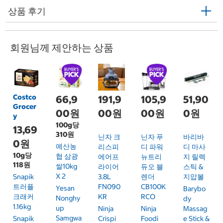
상품 후기
회원님께 제안하는 상품
Costco
66,9
191,9
105,9
51,90
Grocer
00원
00원
00원
0원
y
100g당
13,69
310원
닌자 크
닌자 푸
바리바
0원
예산농
리스피
디 파워
디 마사
10g당
협 삼광
에어프
뉴트리
지 릴렉
118원
쌀10kg
라이어
듀오 블
스틱 &
X 2
Snapik
3.8L
렌더
지압볼
트러플
FN090
CB100K
Yesan
Barybo
크래커
KR
RCO
Nonghy
Dy
1.16kg
Up
Ninja
Ninja
Massag
Samgwa
Snapik
Crispi
Foodi
E Stick &