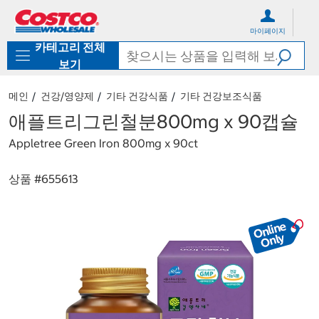
컨
메
텐
뉴
마이페이지
츠
로
카테고리 전체
로
바
바
로
보기
로
가
가
기
메인
건강/영양제
기타 건강식품
기타 건강보조식품
기
애플트리그린철분800mg x 90캡슐
Appletree Green Iron 800mg x 90ct
상품 #
655613