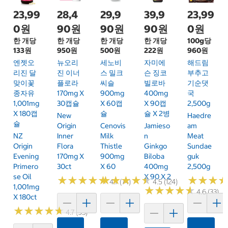
23,99
28,4
29,9
39,9
23,99
0원
90원
90원
90원
0원
한 개당
한 개당
한 개당
한 개당
100g당
133원
950원
500원
222원
960원
엔젯오
뉴오리
세노비
자미에
해드림
리진 달
진 이너
스 밀크
슨 징코
부추고
맞이꽃
플로라
씨슬
빌로바
기순댓
종자유
170mg X
900mg
400mg
국
1,001mg
30캡슐
X 60캡
X 90캡
2,500g
X 180캡
슐
슐 X 2병
New
Haedre
슐
Origin
Cenovis
Jamieso
Am
NZ
Inner
Milk
N
Meat
Origin
Flora
Thistle
Ginkgo
Sundae
Evening
170mg X
900mg
Biloba
Guk
Primero
30ct
X 60
400mg
2,500g
Se Oil
X 90 X 2
★
★
★
★
★
★
★
★
★
★
★
★
★
★
★
★
★
★
★
★
★
★
★
★
★
★
4.7 (74)
4.5 (124)
1,001mg
★
★
★
★
★
★
★
★
★
★
4.6 (33)
X 180ct
★
★
★
★
★
★
★
★
★
★
4.7 (93)