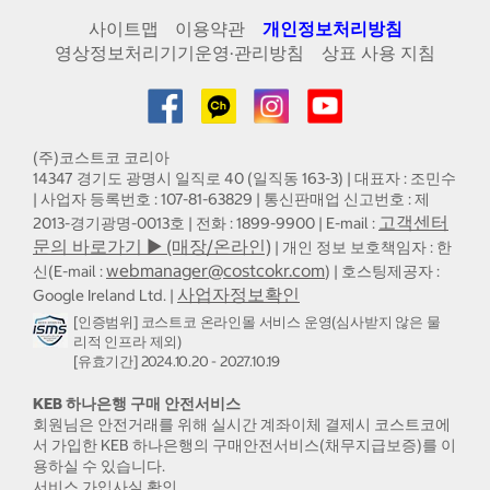
사이트맵
이용약관
개인정보처리방침
영상정보처리기기운영·관리방침
상표 사용 지침
(주)코스트코 코리아
14347 경기도 광명시 일직로 40 (일직동 163-3) | 대표자 : 조민수
| 사업자 등록번호 : 107-81-63829 | 통신판매업 신고번호 : 제
고객센터
2013-경기광명-0013호 | 전화 : 1899-9900 | E-mail :
문의 바로가기 ▶ (매장/온라인)
| 개인 정보 보호책임자 : 한
webmanager@costcokr.com
신(E-mail :
) | 호스팅제공자 :
사업자정보확인
Google Ireland Ltd. |
[인증범위] 코스트코 온라인몰 서비스 운영(심사받지 않은 물
리적 인프라 제외)
[유효기간] 2024.10.20 - 2027.10.19
KEB 하나은행 구매 안전서비스
회원님은 안전거래를 위해 실시간 계좌이체 결제시 코스트코에
서 가입한 KEB 하나은행의 구매안전서비스(채무지급보증)를 이
용하실 수 있습니다.
서비스 가입사실 확인